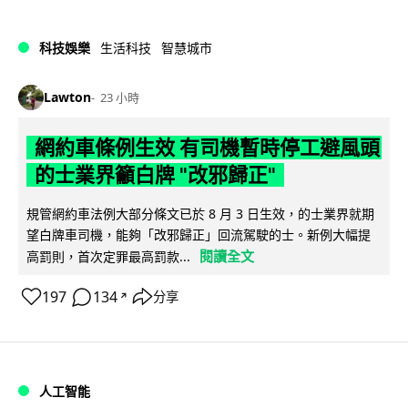
科技娛樂
生活科技
智慧城市
Lawton
23 小時
網約車條例生效 有司機暫時停工避風頭
的士業界籲白牌 "改邪歸正"
規管網約車法例大部分條文已於 8 月 3 日生效，的士業界就期
望白牌車司機，能夠「改邪歸正」回流駕駛的士。新例大幅提
閱讀全文
高罰則，首次定罪最高罰款...
197
134
分享
↗
人工智能