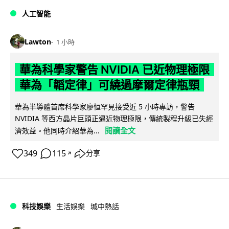
人工智能
Lawton
1 小時
華為科學家警告 NVIDIA 已近物理極限
華為「韜定律」可繞過摩爾定律瓶頸
華為半導體首席科學家廖恒罕見接受近 5 小時專訪，警告
NVIDIA 等西方晶片巨頭正逼近物理極限，傳統製程升級已失經
閱讀全文
濟效益。他同時介紹華為...
349
115
分享
↗
科技娛樂
生活娛樂
城中熱話