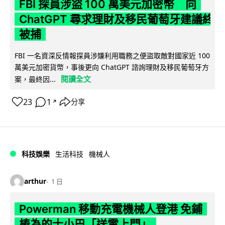
FBI 探員涉盜 100 萬美元加密幣 向
ChatGPT 尋求理財及移民葡萄牙建議終
被捕
FBI 一名資深反情報探員涉嫌利用職務之便盜取敵對國家近 100
萬美元加密貨幣，事後更向 ChatGPT 諮詢理財及移民葡萄牙方
閱讀全文
案，最終因...
23
1
分享
↗
科技娛樂
生活科技
機械人
arthur
1 日
Powerman 移動充電機械人登港 免鋪
樁為的士小巴「送電上門」