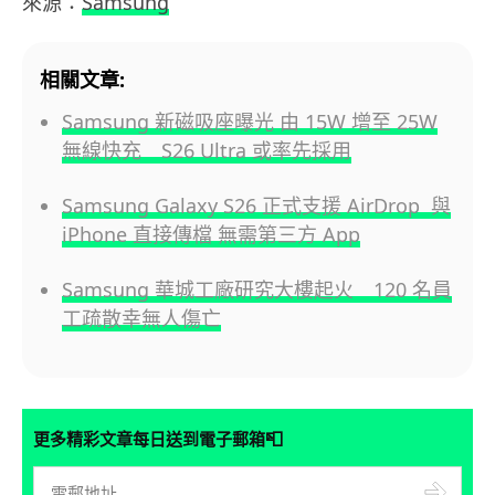
來源：
Samsung
相關文章:
Samsung 新磁吸座曝光 由 15W 增至 25W
無線快充 S26 Ultra 或率先採用
Samsung Galaxy S26 正式支援 AirDrop 與
iPhone 直接傳檔 無需第三方 App
Samsung 華城工廠研究大樓起火 120 名員
工疏散幸無人傷亡
📮
更多精彩文章每日送到電子郵箱