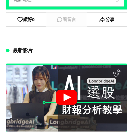
讚好
0
看留言
分享
最新影片