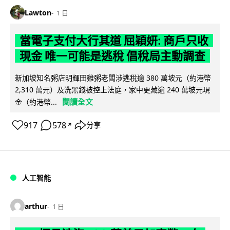
Lawton
1 日
當電子支付大行其道 屈穎妍: 商戶只收
現金 唯一可能是逃稅 倡稅局主動調查
新加坡知名粥店明輝田雞粥老闆涉逃稅逾 380 萬坡元（約港幣
2,310 萬元）及洗黑錢被控上法庭，家中更藏逾 240 萬坡元現
閱讀全文
金（約港幣...
917
578
分享
↗
人工智能
arthur
1 日