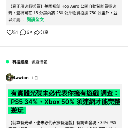
【真正用火箭送貨】美國初創 Hop Aero 公開自動駕駛貨運火
箭，聲稱可在 15 分鐘內將 250 公斤物資投送 750 公里外，並
閱讀全文
以沖繩...
51
6
分享
↗
科技娛樂
遊戲情報
Lawton
1 日
有實體光碟未必代表你擁有遊戲 調查：
PS5 34%、Xbox 50% 須連網才能完整
遊玩
【就算有光碟，也未必代表擁有遊戲】有調查發現，34% PS5