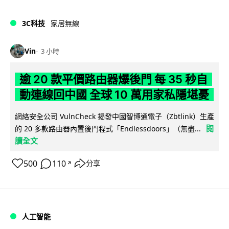
3C科技
家居無線
Vin
3 小時
逾 20 款平價路由器爆後門 每 35 秒自
動連線回中國 全球 10 萬用家私隱堪憂
網絡安全公司 VulnCheck 揭發中國智博通電子（Zbtlink）生產
閱
的 20 多款路由器內置後門程式「Endlessdoors」（無盡...
讀全文
500
110
分享
↗
人工智能