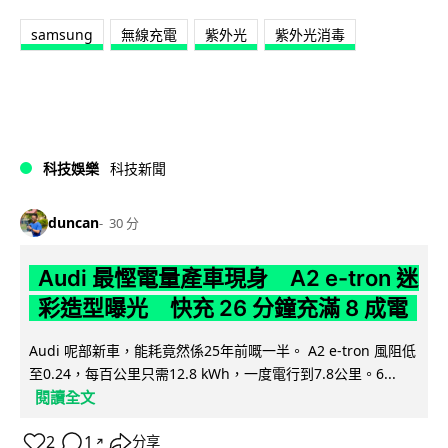
samsung
無線充電
紫外光
紫外光消毒
科技娛樂
科技新聞
duncan
30 分
Audi 最慳電量產車現身 A2 e-tron 迷
彩造型曝光 快充 26 分鐘充滿 8 成電
Audi 呢部新車，能耗竟然係25年前嘅一半。 A2 e-tron 風阻低
至0.24，每百公里只需12.8 kWh，一度電行到7.8公里。6...
閱讀全文
2
1
分享
↗