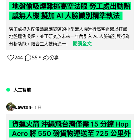
地盤偷吸煙難逃高空法眼 勞工處出動熱
感無人機 擬加 AI 人臉識別精準執法
勞工處投入配備熱感應鏡頭的小型無人機進行高空巡邏以打擊
地盤違例吸煙，並正研究於未來一年內引入 AI 人臉識別與行為
閱讀全文
分析功能，結合三大技術進一...
244
55
分享
↗
人工智能
Lawton
1 日
貨運火箭 沖繩飛台灣僅需 15 分鐘 Hop
Aero 將 550 磅貨物運送至 725 公里外