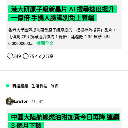
港大研原子級新晶片 AI 搜尋速度提升
一億倍 手機人臉識別免上雲端
香港大學團隊成功研發原子級厚度的「模擬存內搜尋」晶片，
比傳統 CPU 搜尋速度快約 1 億倍，延遲低至 36 皮秒（即
閱讀全文
0.00000000...
349
75
分享
↗
科技娛樂
生活科技
旅遊
Lawton
23 小時
中國大陸航線燃油附加費今日再降 連續
3 個月下調