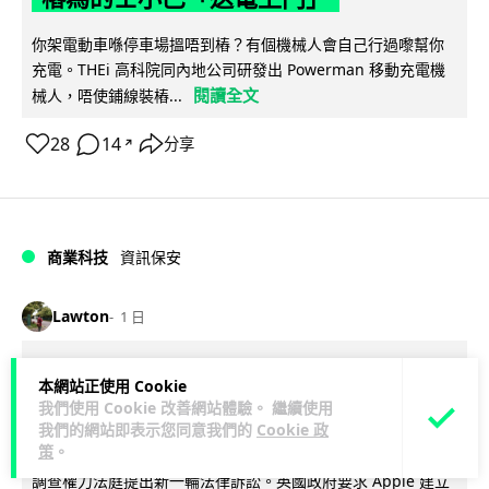
你架電動車喺停車場搵唔到樁？有個機械人會自己行過嚟幫你
充電。THEi 高科院同內地公司研發出 Powerman 移動充電機
閱讀全文
械人，唔使鋪線裝樁...
28
14
分享
↗
商業科技
資訊保安
Lawton
1 日
被命令製造「後門」 Apple 再控告英國
本網站正使用 Cookie
政府 加密後門爭議延燒逾 1 年
我們使用 Cookie 改善網站體驗。 繼續使用
我們的網站即表示您同意我們的
Cookie 政
策
。
Apple 證實已就英國政府要求取得用戶加密資料一事，向英國
調查權力法庭提出新一輪法律訴訟。英國政府要求 Apple 建立