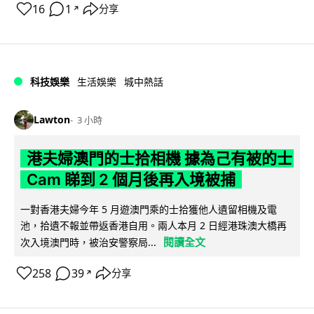
16
1
分享
↗
科技娛樂
生活娛樂
城中熱話
Lawton
3 小時
港夫婦澳門的士拾相機 據為己有被的士
Cam 睇到 2 個月後再入境被捕
一對香港夫婦今年 5 月遊澳門乘的士拾獲他人遺留相機及電
池，拾遺不報並帶返香港自用。兩人本月 2 日經港珠澳大橋再
閱讀全文
次入境澳門時，被治安警察局...
258
39
分享
↗