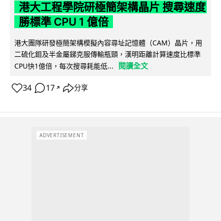
港大工程學院研極簡架構晶片 搜尋速度
勝標準 CPU 1 億倍
港大團隊研發極簡架構模擬內容尋址記憶體（CAM）晶片，用
二硫化鉬及半金屬銻克服傳輸瓶頸，漢明距離計算速度比標準
閱讀全文
CPU快1億倍，每次搜尋耗能低...
34
17
分享
↗
ADVERTISEMENT