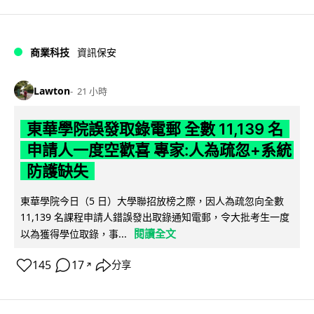
商業科技
資訊保安
Lawton
21 小時
東華學院誤發取錄電郵 全數 11,139 名
申請人一度空歡喜 專家:人為疏忽+系統
防護缺失
東華學院今日（5 日）大學聯招放榜之際，因人為疏忽向全數
11,139 名課程申請人錯誤發出取錄通知電郵，令大批考生一度
閱讀全文
以為獲得學位取錄，事...
145
17
分享
↗