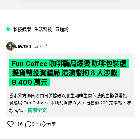
科技娛樂
生活科技
區塊鏈
Lawton
23 小時
Fun Coffee 咖啡騙局爆煲 咖啡包裝虛
擬貨幣投資騙局 港澳警拘 8 人涉款
9,400 萬元
香港警方聯同澳門司警搗破以養生咖啡生意包裝的虛擬貨幣投
資騙局 Fun Coffee，兩地共拘捕 8 人，接獲逾 200 宗舉報，涉
閱讀全文
款 9,4...
116
9
分享
↗