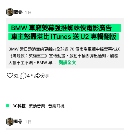
藍骨
1 日
BMW 車廂熒幕強推蜘蛛俠電影廣告
車主怒轟堪比 iTunes 送 U2 專輯翻版
BMW 近日透過無線更新向全球逾 70 個市場車輛中控熒幕推送
《蜘蛛俠：英雄重生》宣傳動畫，啟動車輛即彈出通知，觸發
閱讀全文
大批車主不滿。BMW 早...
32
4
分享
↗
3C科技
流動音樂
音樂耳機
藍骨
1 日