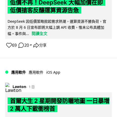
低價不再！DeepSeek 大幅加價在即
低價搶客反釀運算資源告急
DeepSeek 因低價策略掀起需求熱潮，運算資源不勝負荷，官
方於 8 月 6 日宣布即將大幅上調 API 收費，惟未公布具體加
閱讀全文
幅。事件與...
69
20
分享
↗
iOS App
應用軟件
應用軟件
Lawton
1 日
首爾大生 2 星期開發防曬地圖 一日暴增
2 萬人下載衝榜首