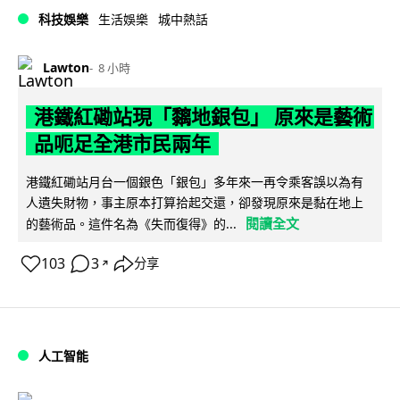
科技娛樂
生活娛樂
城中熱話
Lawton
8 小時
港鐵紅磡站現「黐地銀包」 原來是藝術
品呃足全港市民兩年
港鐵紅磡站月台一個銀色「銀包」多年來一再令乘客誤以為有
人遺失財物，事主原本打算拾起交還，卻發現原來是黏在地上
閱讀全文
的藝術品。這件名為《失而復得》的...
103
3
分享
↗
人工智能