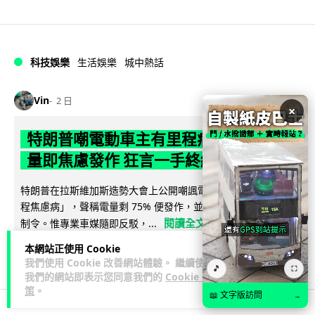
科技娛樂
生活娛樂
城中熱話
Vin
2 日
×
特朗普嘲電動車主有里程病 剩 75% 電
量即焦慮發作 狂言一手終結電車指令
特朗普在拉斯維加斯造勢大會上公開嘲諷電動車車主患有「里
程焦慮病」，聲稱電量剩 75% 便發作，並重申已廢除電動車強
閱讀全文
制令。惟專業車媒隨即反駁，...
本網站正使用 Cookie
639
279
分享
↗
我們使用 Cookie 改善網站體驗。 繼續使用
🎵
⛶
我們的網站即表示您同意我們的
Cookie 政
策
。
📖 文字版訪問
→