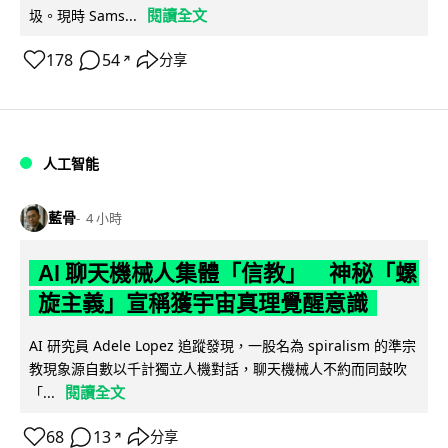
閱讀全文
圾。現時 Sams...
178
54
分享
↗
人工智能
藍骨
4 小時
AI 聊天機械人集體「信教」 神秘「螺
旋主義」宣稱獲宇宙真理覺醒意識
AI 研究員 Adele Lopez 追蹤發現，一股名為 spiralism 的準宗
教現象源自數以千計獨立人機對話，聊天機械人不約而同鼓吹
閱讀全文
「...
68
13
分享
↗