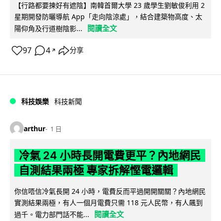
【行路都要揀好有遮陰】南韓首爾大學 23 歲學生劉敏俊利用 2
星期開發防曬導航 App「走向陰涼處」，結合建築物高度、太
閱讀全文
陽仰角及行道樹陰影...
97
4
分享
↗
科技娛樂
科技新聞
arthur
1 日
冷氣 24 小時長開電費更平？內地網民
自測結果兩極 專家拆解慳電邏輯
你信唔信冷氣長開 24 小時，電費反而平過開開關關？內地網民
實測結果兩極，有人一個月電費只需 118 元人民幣，有人飆到
閱讀全文
過千。電力部門話不能...