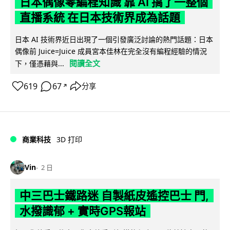
日本偶像零編程知識 靠 AI 搞了一整個
直播系統 在日本技術界成為話題
日本 AI 技術界近日出現了一個引發廣泛討論的熱門話題：日本
偶像前 Juice=Juice 成員宮本佳林在完全沒有編程經驗的情況
閱讀全文
下，僅憑藉與...
619
67
分享
↗
商業科技
3D 打印
Vin
2 日
中三巴士鐵路迷 自製紙皮遙控巴士 門,
水撥識郁 + 實時GPS報站