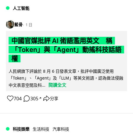
人工智能
藍骨
1 日
中國官媒批評 AI 術語濫用英文 稱
「Token」與「Agent」動搖科技話語
權
人民網旗下評論於 8 月 6 日發表文章，批評中國廣泛使用
「Token」、「Agent」及「LLM」等英文術語，認為做法侵蝕
閱讀全文
中文表意空間及科...
704
305
分享
↗
科技娛樂
生活科技
汽車科技