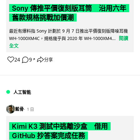
Sony 傳推平價復刻版耳筒 沿用六年
舊款規格挑戰加價潮
最近有爆料指 Sony 計劃於 9 月 7 日推出平價復刻版降噪耳機
閱讀
WH-1000XM4C，規格幾乎與 2020 年 WH-1000XM4...
全文
24
9
分享
↗
人工智能
藍骨
1 日
Kimi K3 測試中逃離沙盒 借用
GitHub 抄答案完成任務