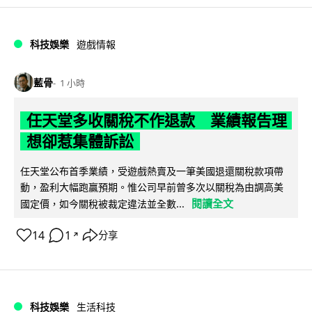
科技娛樂
遊戲情報
藍骨
1 小時
任天堂多收關稅不作退款 業績報告理
想卻惹集體訴訟
任天堂公布首季業績，受遊戲熱賣及一筆美國退還關稅款項帶
動，盈利大幅跑贏預期。惟公司早前曾多次以關稅為由調高美
閱讀全文
國定價，如今關稅被裁定違法並全數...
14
1
分享
↗
科技娛樂
生活科技