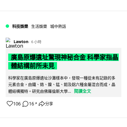
科技娛樂
生活娛樂
城中熱話
Lawton
6 小時
廣島原爆遺址驚現神秘合金 科學家指晶
體結構前所未見
科學家在廣島原爆遺址沙灘樣本中，發現一種從未有記錄的多
元素合金，由鐵、鉻、鎳、錳、鉬及鋁六種金屬混合而成，晶
閱讀全文
體結構獨特。研究由佛羅倫斯大學...
106
16
分享
↗