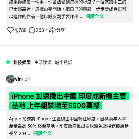
如果你熱愛一件事，你會熱愛到怎樣的程度？一位就讀中三的
巴士鐵路迷，選擇由零開始，把自己的興趣一步步變成真正可
閱讀全文
以運作的作品。他以紙皮親手製作出...
4,788
263
分享
↗
科技娛樂
生活娛樂
城中熱話
Vin
2 日
iPhone 加速撤出中國 印度成新機主要
基地 上年組裝增至5500萬部
Apple 加速將 iPhone 生產線由中國轉往印度，目標兩年內將
產量最高 50% 移至當地。印度政府推出關稅豁免及稅務優惠延
閱讀全文
長至 204...