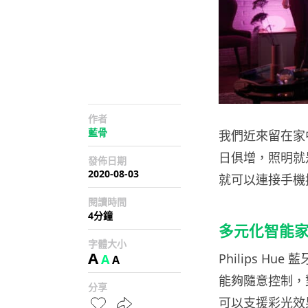
作者
藍骨
我們近來留在家
日俱增，照明就是
發佈日期
2020-08-03
就可以連接手機
閱讀時間
4分鐘
多元化智能
字體大小
A
Philips 
A
A
能夠隨意控制，
分享
可以支援彩光效