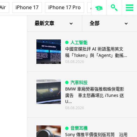
Air
iPhone 17
iPhone 17 Pro
AirPods Pro 3
Ap
最新文章
全部
人工智能
中國官媒批評 AI 術語濫用英文
稱「Token」與「Agent」動搖...
08.08.2026
汽車科技
BMW 車廂熒幕強推蜘蛛俠電影
廣告 車主怒轟堪比 iTunes 送
U...
08.08.2026
音樂耳機
Sony 傳推平價復刻版耳筒 沿用