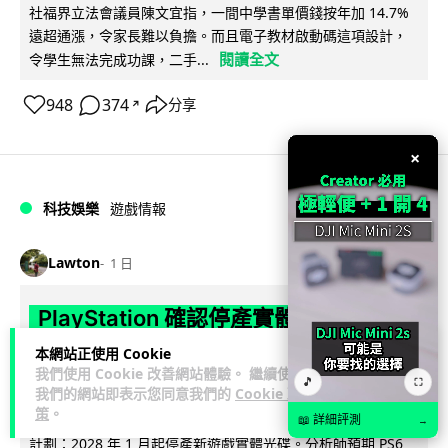
社福界立法會議員陳文宜指，一間中學書單價錢按年加 14.7%
遠超通漲，令家長難以負擔。而且電子教材啟動碼這項設計，
閱讀全文
令學生無法完成功課，二手...
948
374
分享
↗
×
科技娛樂
遊戲情報
Lawton
1 日
PlayStation 確認停產實體光碟 包裝印
出重要通告 2028 年 1 月後不出光碟遊
本網站正使用 Cookie
我們使用 Cookie 改善網站體驗。 繼續使用
戲
🎵
⛶
我們的網站即表示您同意我們的
Cookie 政
策
。
Sony 已在 PS5 主機包裝加貼提示貼紙，重申官方 7 月已公布
📖 詳細評測
→
計劃：2028 年 1 月起停產新遊戲實體光碟。分析師預期 PS6