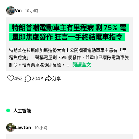
Vin
10 小時
特朗普嘲電動車主有里程病 剩 75% 電
量即焦慮發作 狂言一手終結電車指令
特朗普在拉斯維加斯造勢大會上公開嘲諷電動車車主患有「里
程焦慮病」，聲稱電量剩 75% 便發作，並重申已廢除電動車強
閱讀全文
制令。惟專業車媒隨即反駁，...
452
204
分享
↗
人工智能
Lawton
10 小時