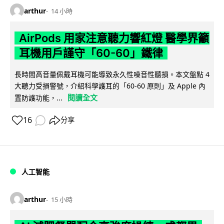
arthur
14 小時
AirPods 用家注意聽力響紅燈 醫學界籲
耳機用戶謹守「60-60」鐵律
長時間高音量佩戴耳機可能導致永久性噪音性聽損。本文盤點 4
大聽力受損警號，介紹科學護耳的「60-60 原則」及 Apple 內
閱讀全文
置防護功能，...
16
分享
人工智能
arthur
15 小時