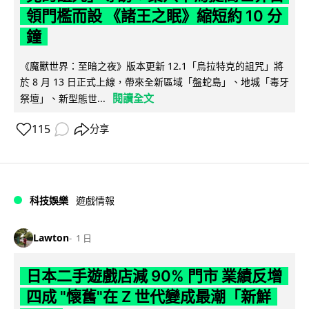
領門檻而設 《諸王之眠》縮短約 10 分
鐘
《魔獸世界：至暗之夜》版本更新 12.1「烏拉特克的詛咒」將
於 8 月 13 日正式上線，帶來全新區域「盤蛇島」、地城「毒牙
閱讀全文
祭壇」、新型態世...
115
分享
科技娛樂
遊戲情報
Lawton
1 日
日本二手遊戲店減 90% 門市 業績反增
四成 "懷舊"在 Z 世代變成最潮「新鮮