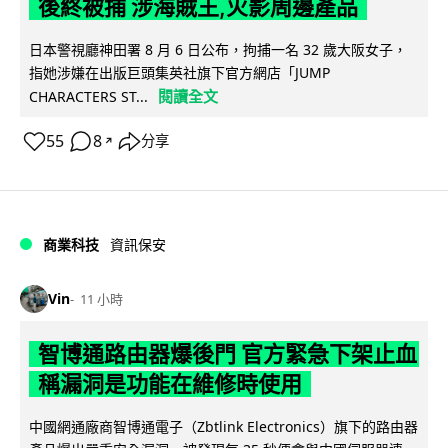
後終被捕 涉海賊王,火影周邊產品
日本警視廳神田署 8 月 6 日公布，拘捕一名 32 歲大阪女子，
指她涉嫌在出版巨頭集英社旗下官方網店「JUMP
閱讀全文
CHARACTERS ST...
55
8
分享
↗
商業科技
資訊保安
Vin
11 小時
智博通路由器爆後門 官方緊急下架止血
稱漏洞是功能在維修時使用
中國網通廠商智博通電子（Zbtlink Electronics）旗下的路由器