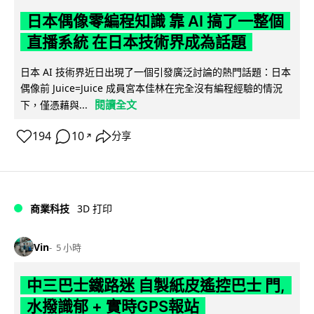
日本偶像零編程知識 靠 AI 搞了一整個
直播系統 在日本技術界成為話題
日本 AI 技術界近日出現了一個引發廣泛討論的熱門話題：日本
偶像前 Juice=Juice 成員宮本佳林在完全沒有編程經驗的情況
閱讀全文
下，僅憑藉與...
194
10
分享
↗
商業科技
3D 打印
Vin
5 小時
中三巴士鐵路迷 自製紙皮遙控巴士 門,
水撥識郁 + 實時GPS報站