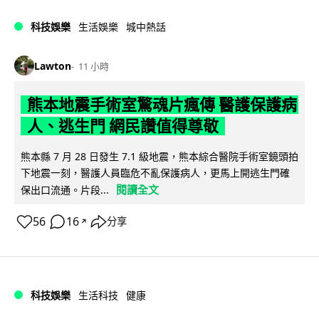
科技娛樂
生活娛樂
城中熱話
Lawton
11 小時
熊本地震手術室驚魂片瘋傳 醫護保護病
人、逃生門 網民讚值得尊敬
熊本縣 7 月 28 日發生 7.1 級地震，熊本綜合醫院手術室鏡頭拍
下地震一刻，醫護人員臨危不亂保護病人，更馬上開逃生門確
閱讀全文
保出口流通。片段...
56
16
分享
↗
科技娛樂
生活科技
健康