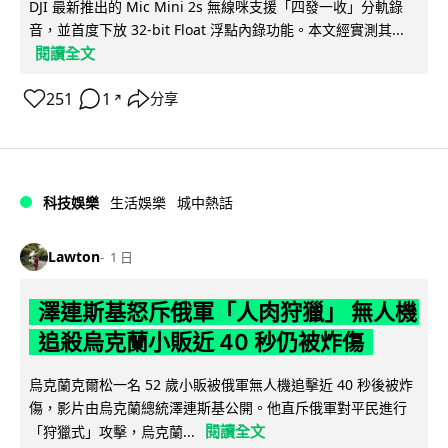
DJI 最新推出的 Mic Mini 2s 無線咪支援「四發一收」分軌錄
音，並首度下放 32-bit Float 浮點內錄功能。本文經實測其...
閱讀全文
251
1
分享
↗
科技娛樂
生活娛樂
城中熱話
Lawton
1 日
澤連斯基怒斥俄軍「人肉狩獵」 無人機
追殺烏克蘭小販近 40 秒仍被炸傷
烏克蘭克爾松一名 52 歲小販被俄軍無人機追擊近 40 秒後被炸
傷，影片由烏克蘭總統澤連斯基公開。他直斥俄軍對平民進行
閱讀全文
「狩獵式」攻擊，烏克蘭...