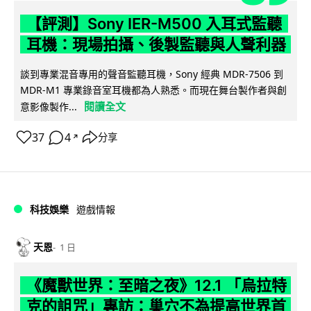
【評測】Sony IER-M500 入耳式監聽
耳機：現場拍攝、後製監聽與人聲利器
談到專業混音專用的聲音監聽耳機，Sony 經典 MDR-7506 到
MDR-M1 專業錄音室耳機都為人熟悉。而現在舞台製作者與創
閱讀全文
意影像製作...
37
4
分享
↗
科技娛樂
遊戲情報
天恩
1 日
《魔獸世界：至暗之夜》12.1 「烏拉特
克的詛咒」專訪：巢穴不為提高世界首