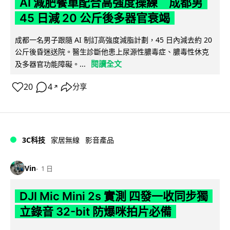
AI 減肥餐單配合高強度操練 成都男
45 日減 20 公斤後多器官衰竭
成都一名男子跟隨 AI 制訂高強度減脂計劃，45 日內減去約 20
公斤後昏迷送院。醫生診斷他患上尿源性膿毒症、膿毒性休克
閱讀全文
及多器官功能障礙。...
20
4
分享
↗
3C科技
家居無線
影音產品
Vin
1 日
DJI Mic Mini 2s 實測 四發一收同步獨
立錄音 32-bit 防爆咪拍片必備