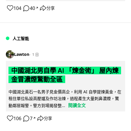
104
40
分享
↗
人工智能
Lawton
1 日
中國湖北男自學 AI 「煉金術」 屋內煉
金冒濃煙驚動全區
中國湖北黃石一名男子見金價高企，利用 AI 自學提煉黃金，在
租住單位私設高壓爐及作坊冶煉，過程產生大量刺鼻濃煙，驚
閱讀全文
動鄰居報警。警方到場揭發整...
106
7
分享
↗