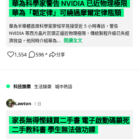
華為科學家警告 NVIDIA 已近物理極限
華為「韜定律」可繞過摩爾定律瓶頸
華為半導體首席科學家廖恒罕見接受近 5 小時專訪，警告
NVIDIA 等西方晶片巨頭正逼近物理極限，傳統製程升級已失經
閱讀全文
濟效益。他同時介紹華為...
1,554
596
分享
↗
科技娛樂
生活娛樂
城中熱話
Lawton
1 日
家長無得慳錢買二手書 電子啟動碼鎖死
二手教科書 學生無法做功課