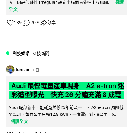
閱讀
間，因評估夥伴 Irregular 設定出錯而意外連上互聯網...
全文
139
20
分享
↗
科技娛樂
科技新聞
duncan
1 日
Audi 最慳電量產車現身 A2 e-tron 迷
彩造型曝光 快充 26 分鐘充滿 8 成電
Audi 呢部新車，能耗竟然係25年前嘅一半。 A2 e-tron 風阻低
至0.24，每百公里只需12.8 kWh，一度電行到7.8公里。6...
閱讀全文