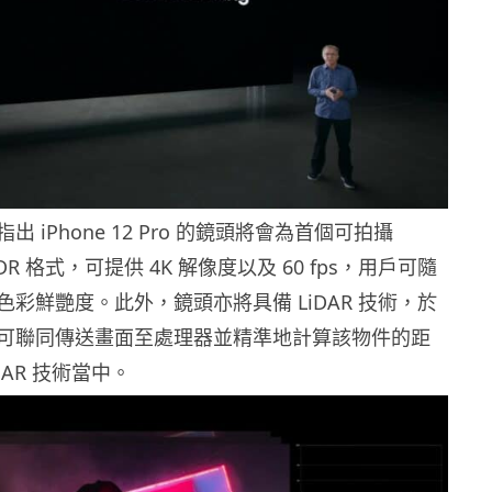
指出 iPhone 12 Pro 的鏡頭將會為首個可拍攝
on HDR 格式，可提供 4K 解像度以及 60 fps，用戶可隨
彩鮮艷度。此外，鏡頭亦將具備 LiDAR 技術，於
可聯同傳送畫面至處理器並精準地計算該物件的距
AR 技術當中。