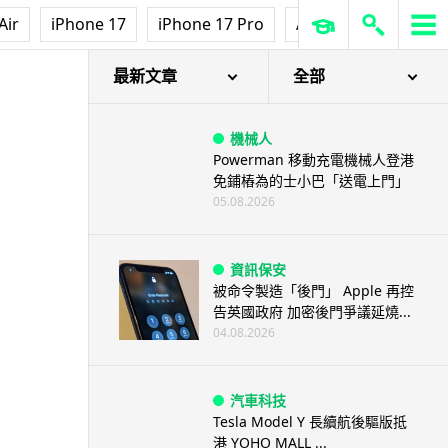
Air
iPhone 17
iPhone 17 Pro
AirPods Pro 3
Ap
最新文章
全部
機械人
Powerman 移動充電機械人登港
免鋪樁為的士小巴「送電上門」
05.08.2026
資訊保安
被命令製造「後門」 Apple 再控
告英國政府 加密後門爭議延燒...
04.08.2026
汽車科技
Tesla Model Y 長續航後驅版抵
港 YOHO MALL ...