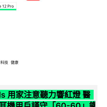
e 12 Pro
活科技
健康
ods 用家注意聽力響紅燈 醫
耳機用戶謹守「60-60」鐵