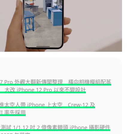
e 17 Pro 外觀大翻新傳聞整理 橫向相機模組配蒸
大改 iPhone 12 Pro 以來不變設計
准太空人帶 iPhone 上太空 Crew-12 及
s II 率先採用
e 測試 1/1.12 吋 2 億像素鏡頭 iPhone 攝影硬件