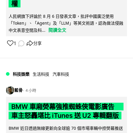
權
人民網旗下評論於 8 月 6 日發表文章，批評中國廣泛使用
「Token」、「Agent」及「LLM」等英文術語，認為做法侵蝕
閱讀全文
中文表意空間及科...
1
分享
科技娛樂
生活科技
汽車科技
藍骨
4 小時
BMW 車廂熒幕強推蜘蛛俠電影廣告
車主怒轟堪比 iTunes 送 U2 專輯翻版
BMW 近日透過無線更新向全球逾 70 個市場車輛中控熒幕推送