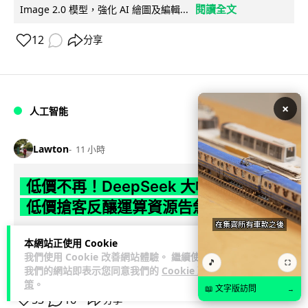
閱讀全文
Image 2.0 模型，強化 AI 繪圖及編輯...
12
分享
×
人工智能
Lawton
11 小時
低價不再！DeepSeek 大幅加價在即
低價搶客反釀運算資源告急
DeepSeek 因低價策略掀起需求熱潮，運算資源不勝負荷，官
本網站正使用 Cookie
方於 8 月 6 日宣布即將大幅上調 API 收費，惟未公布具體加
我們使用 Cookie 改善網站體驗。 繼續使用
🎵
⛶
閱讀全文
幅。事件與...
我們的網站即表示您同意我們的
Cookie 政
策
。
📖 文字版訪問
→
53
16
分享
↗