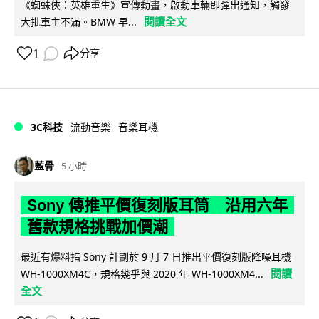
《蜘蛛俠：英雄重生》宣傳動畫，啟動車輛即彈出通知，觸發
閱讀全文
大批車主不滿。BMW 早...
1
分享
3C科技
流動音樂
音樂耳機
藍骨
5 小時
Sony 傳推平價復刻版耳筒 沿用六年
舊款規格挑戰加價潮
最近有爆料指 Sony 計劃於 9 月 7 日推出平價復刻版降噪耳機
閱讀
WH-1000XM4C，規格幾乎與 2020 年 WH-1000XM4...
全文