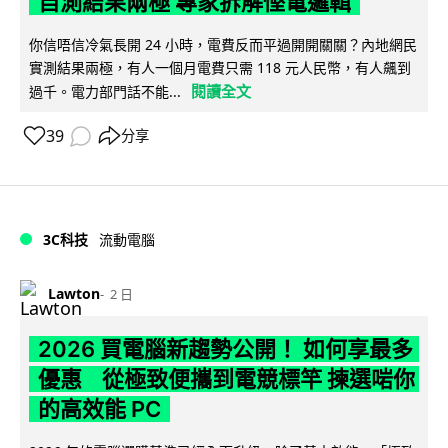
自測結果兩極 專家拆解慳電邏輯
你信唔信冷氣長開 24 小時，電費反而平過開開關關？內地網民
實測結果兩極，有人一個月電費只需 118 元人民幣，有人飆到
閱讀全文
過千。電力部門話不能...
39
分享
3C科技
流動電腦
Lawton
2 日
2026 買電腦新趨勢公開！ 如何享最多
優惠 從極致便攜到電競標竿 揀選啱你
的高效能 PC