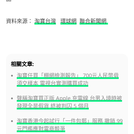
資料來源：
淘寶台灣
環球網
聯合新聞網
相關文章:
淘寶任買「棚網檢測報告」 700元人民幣毋
須交樣本 電視台實測購買成功
聲稱淘寶買正版 Apple 充電線 台男入境時被
發現全是假貨 終被判囚 5 個月
淘寶香港今起試行「一件包郵」服務 撤銷 99
元門檻應對電商競爭