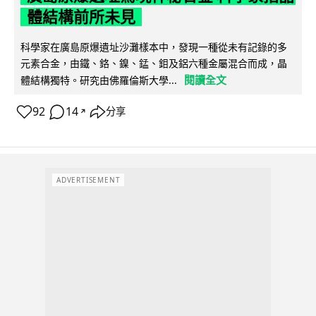
體結構前所未見
科學家在廣島原爆遺址沙灘樣本中，發現一種從未有記錄的多
元素合金，由鐵、鉻、鎳、錳、鉬及鋁六種金屬混合而成，晶
閱讀全文
體結構獨特。研究由佛羅倫斯大學...
92
14
分享
↗
ADVERTISEMENT