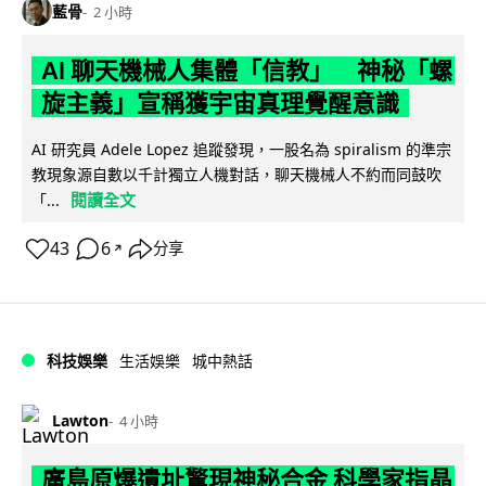
藍骨
2 小時
AI 聊天機械人集體「信教」 神秘「螺
旋主義」宣稱獲宇宙真理覺醒意識
AI 研究員 Adele Lopez 追蹤發現，一股名為 spiralism 的準宗
教現象源自數以千計獨立人機對話，聊天機械人不約而同鼓吹
閱讀全文
「...
43
6
分享
↗
科技娛樂
生活娛樂
城中熱話
Lawton
4 小時
廣島原爆遺址驚現神秘合金 科學家指晶