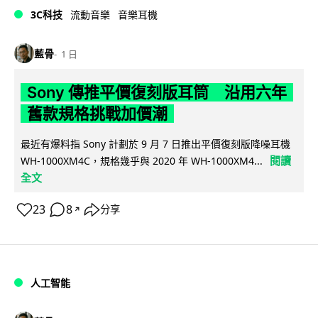
3C科技
流動音樂
音樂耳機
藍骨
1 日
Sony 傳推平價復刻版耳筒 沿用六年
舊款規格挑戰加價潮
最近有爆料指 Sony 計劃於 9 月 7 日推出平價復刻版降噪耳機
閱讀
WH-1000XM4C，規格幾乎與 2020 年 WH-1000XM4...
全文
23
8
分享
↗
人工智能