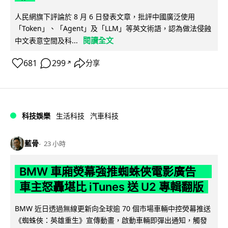
人民網旗下評論於 8 月 6 日發表文章，批評中國廣泛使用
「Token」、「Agent」及「LLM」等英文術語，認為做法侵蝕
閱讀全文
中文表意空間及科...
681
299
分享
↗
科技娛樂
生活科技
汽車科技
藍骨
23 小時
BMW 車廂熒幕強推蜘蛛俠電影廣告
車主怒轟堪比 iTunes 送 U2 專輯翻版
BMW 近日透過無線更新向全球逾 70 個市場車輛中控熒幕推送
《蜘蛛俠：英雄重生》宣傳動畫，啟動車輛即彈出通知，觸發