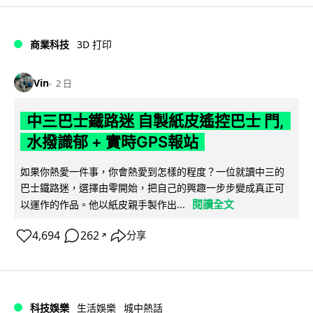
商業科技
3D 打印
Vin
2 日
中三巴士鐵路迷 自製紙皮遙控巴士 門,
水撥識郁 + 實時GPS報站
如果你熱愛一件事，你會熱愛到怎樣的程度？一位就讀中三的
巴士鐵路迷，選擇由零開始，把自己的興趣一步步變成真正可
閱讀全文
以運作的作品。他以紙皮親手製作出...
4,694
262
分享
↗
科技娛樂
生活娛樂
城中熱話