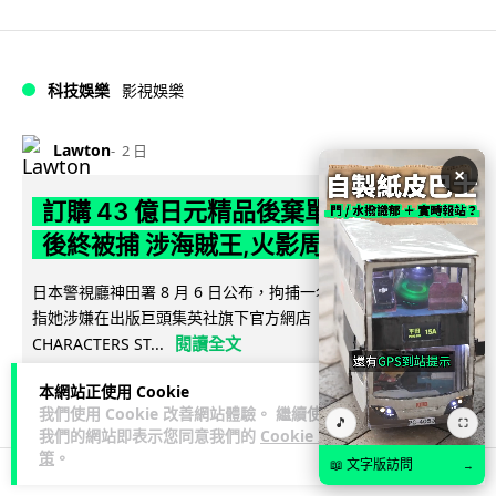
科技娛樂
影視娛樂
Lawton
2 日
×
訂購 43 億日元精品後棄單 大阪女 2 年
後終被捕 涉海賊王,火影周邊產品
日本警視廳神田署 8 月 6 日公布，拘捕一名 32 歲大阪女子，
指她涉嫌在出版巨頭集英社旗下官方網店「JUMP
閱讀全文
CHARACTERS ST...
本網站正使用 Cookie
79
10
分享
↗
我們使用 Cookie 改善網站體驗。 繼續使用
🎵
⛶
我們的網站即表示您同意我們的
Cookie 政
策
。
📖 文字版訪問
→