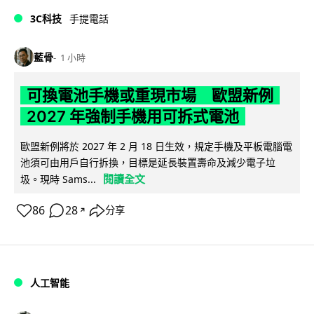
3C科技
手提電話
藍骨
1 小時
可換電池手機或重現市場 歐盟新例
2027 年強制手機用可拆式電池
歐盟新例將於 2027 年 2 月 18 日生效，規定手機及平板電腦電
池須可由用戶自行拆換，目標是延長裝置壽命及減少電子垃
閱讀全文
圾。現時 Sams...
86
28
分享
↗
人工智能