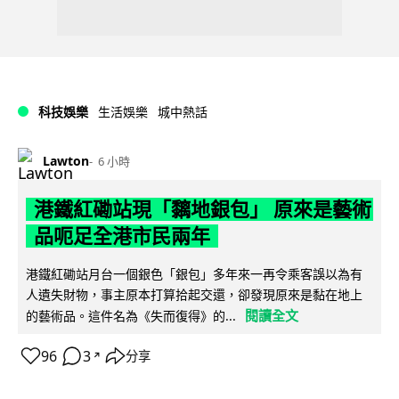
科技娛樂
生活娛樂
城中熱話
Lawton
6 小時
港鐵紅磡站現「黐地銀包」 原來是藝術
品呃足全港市民兩年
港鐵紅磡站月台一個銀色「銀包」多年來一再令乘客誤以為有
人遺失財物，事主原本打算拾起交還，卻發現原來是黏在地上
閱讀全文
的藝術品。這件名為《失而復得》的...
96
3
分享
↗