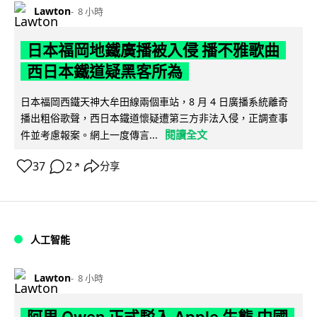
Lawton
8 小時
日本福岡地鐵廣播被入侵 播不雅歌曲
西日本鐵道疑黑客所為
日本福岡西鐵天神大牟田線兩個車站，8 月 4 日廣播系統離奇
播出粗俗歌聲，西日本鐵道懷疑遭第三方非法入侵，正調查事
閱讀全文
件並考慮報案。網上一度傳言...
37
2
分享
↗
人工智能
Lawton
8 小時
阿里 Qwen 正式駁入 Apple 生態 中國