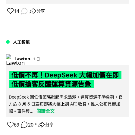
14
分享
人工智能
Lawton
1 日
低價不再！DeepSeek 大幅加價在即
低價搶客反釀運算資源告急
DeepSeek 因低價策略掀起需求熱潮，運算資源不勝負荷，官
方於 8 月 6 日宣布即將大幅上調 API 收費，惟未公布具體加
閱讀全文
幅。事件與...
69
20
分享
↗