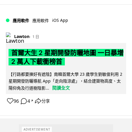
iOS App
應用軟件
應用軟件
Lawton
1 日
首爾大生 2 星期開發防曬地圖 一日暴增
2 萬人下載衝榜首
【行路都要揀好有遮陰】南韓首爾大學 23 歲學生劉敏俊利用 2
星期開發防曬導航 App「走向陰涼處」，結合建築物高度、太
閱讀全文
陽仰角及行道樹陰影...
96
4
分享
↗
ADVERTISEMENT