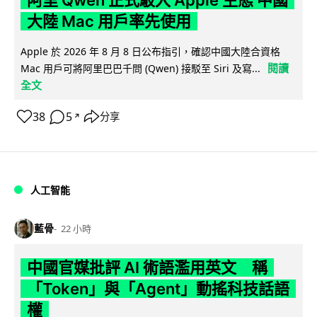
大陸 Mac 用戶率先使用
Apple 於 2026 年 8 月 8 日公布指引，確認中國大陸合資格
閱讀
Mac 用戶可將阿里巴巴千問 (Qwen) 接駁至 Siri 及寫...
全文
38
5
分享
↗
人工智能
藍骨
22 小時
中國官媒批評 AI 術語濫用英文 稱
「Token」與「Agent」動搖科技話語
權