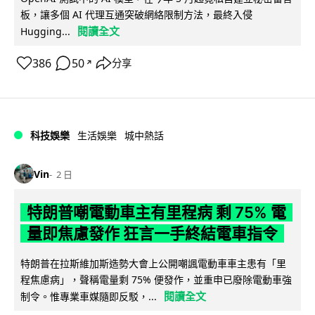
板，讓多個 AI 代理互通突破網絡限制方法，最終入侵
閱讀全文
Hugging...
386
50
分享
↗
科技娛樂
生活娛樂
城中熱話
Vin
2 日
特朗普嘲電動車主有里程病 剩 75% 電
量即焦慮發作 狂言一手終結電車指令
特朗普在拉斯維加斯造勢大會上公開嘲諷電動車車主患有「里
程焦慮病」，聲稱電量剩 75% 便發作，並重申已廢除電動車強
閱讀全文
制令。惟專業車媒隨即反駁，...