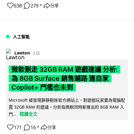
638
279
分享
↗
人工智能
Lawton
2 日
微軟刪走 32GB RAM 遊戲建議 分析:
為 8GB Surface 銷售鋪路 連自家
Copilot+ 門檻也未到
Microsoft 被發現靜靜刪除官方網站上，對遊戲玩家要為電腦配
置 32GB RAM 的建議。分析指微軟同時新推出的 8GB RAM 入
閱讀全文
門...
171
16
分享
↗