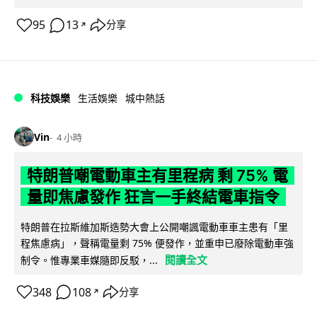
95
13
分享
↗
科技娛樂
生活娛樂
城中熱話
Vin
4 小時
特朗普嘲電動車主有里程病 剩 75% 電
量即焦慮發作 狂言一手終結電車指令
特朗普在拉斯維加斯造勢大會上公開嘲諷電動車車主患有「里
程焦慮病」，聲稱電量剩 75% 便發作，並重申已廢除電動車強
閱讀全文
制令。惟專業車媒隨即反駁，...
348
108
分享
↗