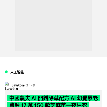
人工智能
Lawton
5 小時
中國農夫 AI 開錯除草配方 AI 幻覺累老
農蝕 17 萬 150 畝芝麻苗一夜枯死