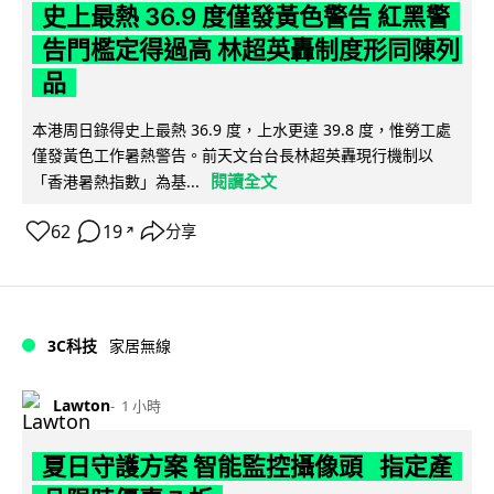
史上最熱 36.9 度僅發黃色警告 紅黑警
告門檻定得過高 林超英轟制度形同陳列
品
本港周日錄得史上最熱 36.9 度，上水更達 39.8 度，惟勞工處
僅發黃色工作暑熱警告。前天文台台長林超英轟現行機制以
閱讀全文
「香港暑熱指數」為基...
62
19
分享
↗
3C科技
家居無線
Lawton
1 小時
夏日守護方案 智能監控攝像頭 指定產