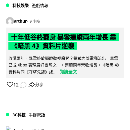
科技娛樂
遊戲情報
arthur
9 小時
十年低谷終翻身 暴雪連續兩年增長 靠
《暗黑 4》資料片逆襲
收購兩年，暴雪終於擺脫動視魔咒？總裁內部電郵流出：暴雪
已成 Xbox 表現最好團隊之一，連續兩年營收增長。《暗黑 4》
閱讀全文
資料片同《守望先鋒》成...
12
分享
3C科技
手提電話