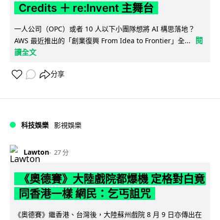
Credits ＋ re:Invent 主舞台
一人公司（OPC）或者 10 人以下小團隊想將 AI 構思落地？
閱
AWS 最近推出的「創業復興 From Idea to Frontier」全...
讀全文
分享
科技娛樂
影視娛樂
Lawton
27 分
《奧德賽》大陸戲院都爆機 定格對白竟
同香港一樣 網民：乞丐詛咒
《奧德賽》繼香港、台灣後，大陸蘇州戲院 8 月 9 日亦傳出在