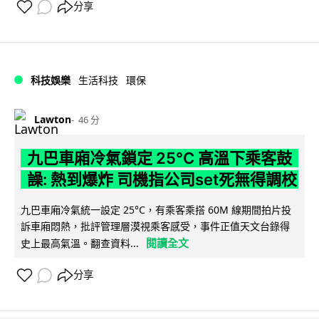
分享
科技娛樂
生活科技
環保
Lawton
46 分
九巴車廂冷氣鎖定 25°C 高溫下乘客鼓
譟: 熱到爆炸 司機指公司set死無得調校
九巴車廂冷氣統一設定 25°C，有乘客乘搭 60M 線期間拍片投
訴車廂悶熱，批評管理層漠視乘客感受，事件正值天文台錄得
閱讀全文
史上最高氣溫。翻查資料...
分享