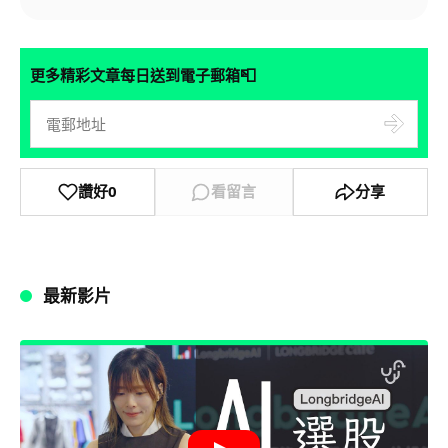
📮
更多精彩文章每日送到電子郵箱
讚好
0
看留言
分享
最新影片