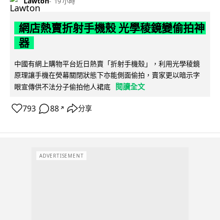
Lawton
19 小時
網店熱賣折射手機殼 光學稜鏡變偷拍神
器
中國有網上購物平台近日熱賣「折射手機殼」，利用光學稜鏡
原理讓手機在熒幕關閉狀態下亦能側面偷拍，賣家更以暗示字
閱讀全文
眼宣傳供不法分子偷拍他人裙底
793
88
分享
↗
ADVERTISEMENT