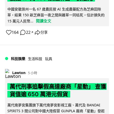
中國安徽滁州一名 67 歲農民按 AI 生成農藥配方為芝麻田除
草，結果 150 畝芝麻苗一夜之間與雜草一同枯死，估計損失約
閱讀全文
15 萬元人民幣...
164
22
分享
↗
科技娛樂
生活科技
玩具
Lawton
5 小時
萬代刑事追擊假高達廠商「星動」 查獲
貨值逾 650 萬港元假貨
萬代南夢宮集團旗下萬代南夢宮影視工廠、萬代及 BANDAI
SPIRITS 3 間公司對中國大陸假冒 GUNPLA 廠商「星動」發起