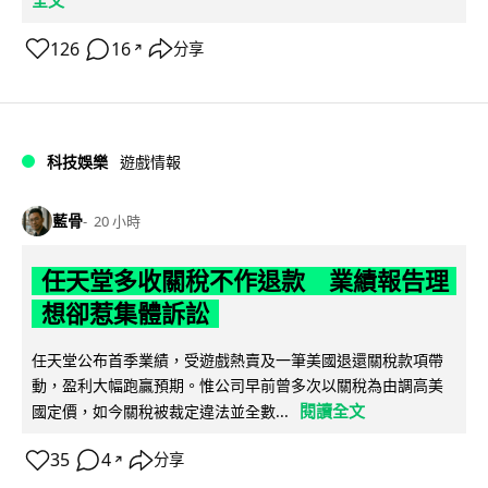
126
16
分享
↗
科技娛樂
遊戲情報
藍骨
20 小時
任天堂多收關稅不作退款 業績報告理
想卻惹集體訴訟
任天堂公布首季業績，受遊戲熱賣及一筆美國退還關稅款項帶
動，盈利大幅跑贏預期。惟公司早前曾多次以關稅為由調高美
閱讀全文
國定價，如今關稅被裁定違法並全數...
35
4
分享
↗