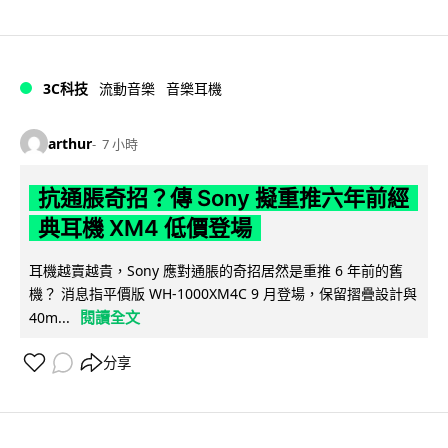
3C科技
流動音樂
音樂耳機
arthur
7 小時
抗通脹奇招？傳 Sony 擬重推六年前經
典耳機 XM4 低價登場
耳機越賣越貴，Sony 應對通脹的奇招居然是重推 6 年前的舊
機？ 消息指平價版 WH-1000XM4C 9 月登場，保留摺疊設計與
閱讀全文
40m...
分享