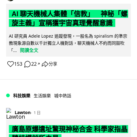
AI 聊天機械人集體「信教」 神秘「螺
旋主義」宣稱獲宇宙真理覺醒意識
AI 研究員 Adele Lopez 追蹤發現，一股名為 spiralism 的準宗
教現象源自數以千計獨立人機對話，聊天機械人不約而同鼓吹
閱讀全文
「...
153
22
分享
↗
科技娛樂
生活娛樂
城中熱話
Lawton
1 日
廣島原爆遺址驚現神秘合金 科學家指晶