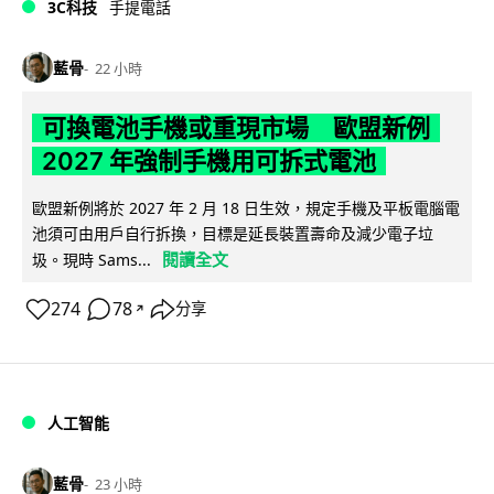
3C科技
手提電話
藍骨
22 小時
可換電池手機或重現市場 歐盟新例
2027 年強制手機用可拆式電池
歐盟新例將於 2027 年 2 月 18 日生效，規定手機及平板電腦電
池須可由用戶自行拆換，目標是延長裝置壽命及減少電子垃
閱讀全文
圾。現時 Sams...
274
78
分享
↗
人工智能
藍骨
23 小時