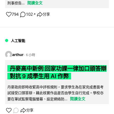
閱讀全文
刑事控告...
794
102
分享
↗
人工智能
arthur
6 小時
丹麥高中新例:回家功課一律加口頭答辯
對抗 9 成學生用 AI 作弊
丹麥政府即時收緊高中評核規則，要求學生為在家完成書面考
試接受口頭答辯，藉此核實作品是否由學生自行完成。學校亦
閱讀全文
要在筆試監察電腦螢幕、設定網絡防...
分享