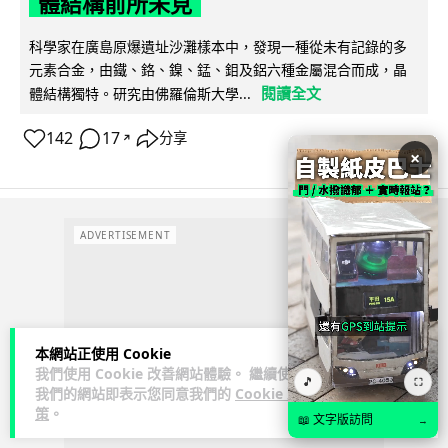
體結構前所未見
科學家在廣島原爆遺址沙灘樣本中，發現一種從未有記錄的多
元素合金，由鐵、鉻、鎳、錳、鉬及鋁六種金屬混合而成，晶
閱讀全文
體結構獨特。研究由佛羅倫斯大學...
142
17
分享
↗
×
ADVERTISEMENT
本網站正使用 Cookie
我們使用 Cookie 改善網站體驗。 繼續使用
🎵
⛶
我們的網站即表示您同意我們的
Cookie 政
策
。
📖 文字版訪問
→