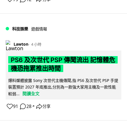
科技娛樂
遊戲情報
Lawton
4 小時
PS6 及次世代 PSP 傳聞流出 記憶體危
機恐拖累推出時間
爆料媒體披露 Sony 次世代主機傳聞,指 PS6 及次世代 PSP 手提
裝置預計 2027 年底推出,分別為一款強大家用主機及一款性能
閱讀全文
較弱...
91
28
分享
↗