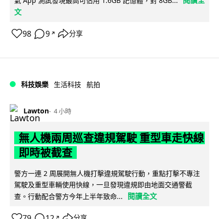
氣 App 測試發現最高可佔用 1.6GB 記憶體，對 8GB...
文
98
9
分享
↗
科技娛樂
生活科技
航拍
Lawton
4 小時
無人機兩周巡查違規駕駛 重型車走快線
即時被截查
警方一連 2 周展開無人機打擊違規駕駛行動，重點打擊不專注
駕駛及重型車輛使用快線，一旦發現違規即由地面交通警截
閱讀全文
查。行動配合警方今年上半年致命...
79
12
分享
↗