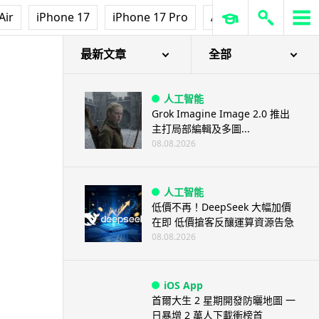
Air
iPhone 17
iPhone 17 Pro
AirPods Pro 3
Ap
+ 魔物還原度高
最新文章
全部
人工智能
Grok Imagine Image 2.0 推出
主打局部編輯及多圖...
08.08.2026
人工智能
低價不再！DeepSeek 大幅加價
在即 低價搶客反釀運算資源告急
08.08.2026
iOS App
首爾大生 2 星期開發防曬地圖 一
日暴增 2 萬人下載衝榜首