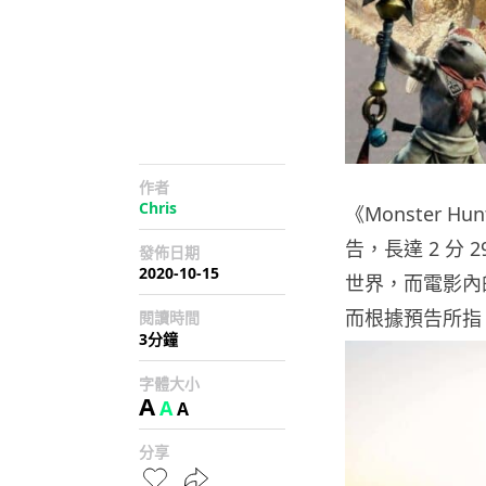
作者
Chris
《Monster
告，長達 2 分
發佈日期
2020-10-15
世界，而電影內
而根據預告所指，
閱讀時間
3分鐘
字體大小
A
A
A
分享