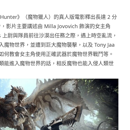
r Hunter》（魔物獵人）的真人版電影釋出長達 2 分
，影片主要講述由 Milla Jovovich 飾演的女主角
rtemis 上尉與隊員前往沙漠出任務之際，遇上時空亂流，
魔物世界，並遭到巨大魔物襲擊，以及 Tony Jaa
如何教會女主角使用正確武器於魔物世界戰鬥等。
類能進入魔物世界的話，相反魔物也能入侵人類世