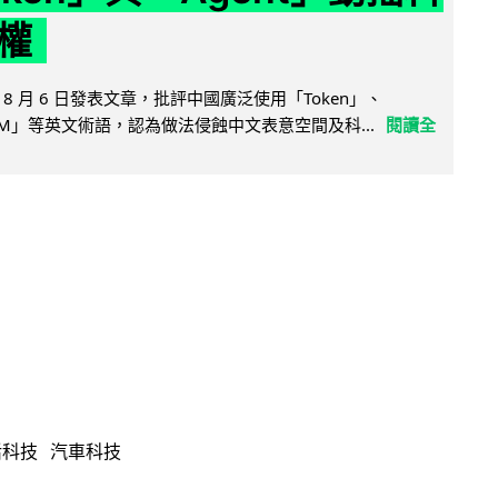
權
8 月 6 日發表文章，批評中國廣泛使用「Token」、
LLM」等英文術語，認為做法侵蝕中文表意空間及科...
閱讀全
活科技
汽車科技