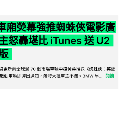
 車廂熒幕強推蜘蛛俠電影廣
怒轟堪比 iTunes 送 U2
版
無線更新向全球逾 70 個市場車輛中控熒幕推送《蜘蛛俠：英雄
啟動車輛即彈出通知，觸發大批車主不滿。BMW 早...
閱讀