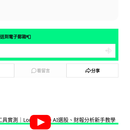
📮
送到電子郵箱
看留言
分享