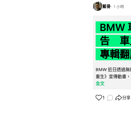
藍骨
1 小時
BMW
告 車主
專輯翻
BMW 近日透過
重生》宣傳動畫，
全文
1
分享