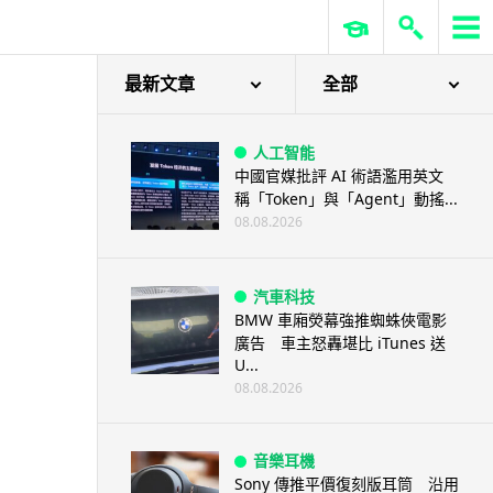
最新文章
全部
人工智能
中國官媒批評 AI 術語濫用英文
稱「Token」與「Agent」動搖...
08.08.2026
汽車科技
BMW 車廂熒幕強推蜘蛛俠電影
廣告 車主怒轟堪比 iTunes 送
U...
08.08.2026
音樂耳機
Sony 傳推平價復刻版耳筒 沿用