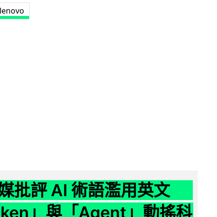
lenovo
媒批評 AI 術語濫用英文
ken」與「Agent」動搖科