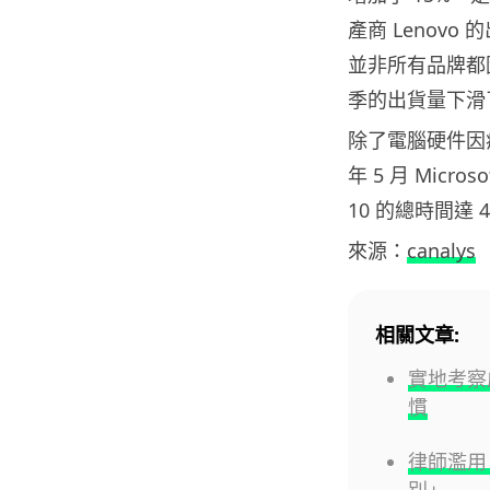
產商 Lenovo 
並非所有品牌都
季的出貨量下滑了
除了電腦硬件因
年 5 月 Micr
10 的總時間達 
來源：
canalys
相關文章:
實地考察
慣
律師濫用