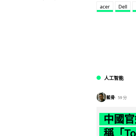
acer
Dell
人工智能
藍骨
59 分
中國官
稱「To