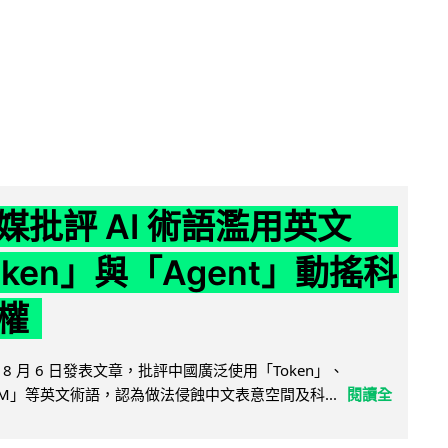
媒批評 AI 術語濫用英文
ken」與「Agent」動搖科
權
8 月 6 日發表文章，批評中國廣泛使用「Token」、
LLM」等英文術語，認為做法侵蝕中文表意空間及科...
閱讀全