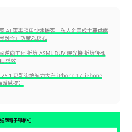
國 AI 軍事應用快速擴張 私人企業成主要供應
民融合」政策為核心
逆向工程 拆壞 ASML DUV 曝光機 拆壞後卻
ML 求救
S 26.1 更新後續航力大升 iPhone 17, iPhone
明顯體感提升
📮
送到電子郵箱