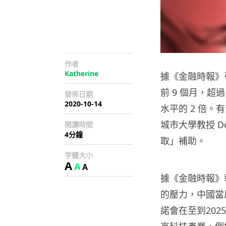
作者
Katherine
據《金融時報》
前 9 個月，超
發佈日期
2020-10-14
水平的 2 倍
城市大學教授 Do
閱讀時間
4分鐘
取」補助。
字體大小
A
A
A
據《金融時報》
的壓力，中國當
諾會在至到2025