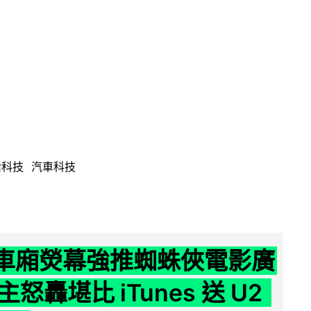
活科技
汽車科技
 車廂熒幕強推蜘蛛俠電影廣
怒轟堪比 iTunes 送 U2