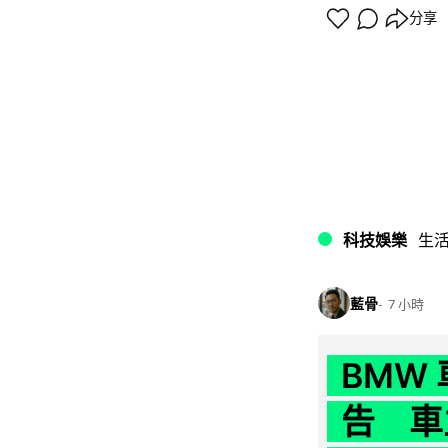
分享
科技娛樂
生
藍骨
7 小時
BMW
告 車主