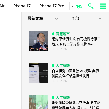
Air
iPhone 17
iPhone 17 Pro
AirPods Pro 3
Ap
最新文章
全部
智慧城市
網約車條例生效 有司機暫時停工
避風頭 的士業界籲白牌 &#8...
05.08.2026
人工智能
白宮拒測中國開放 AI 模型 業界
質疑安全框架選擇性執行
05.08.2026
人工智能
地盤偷吸煙難逃高空法眼 勞工處
出動熱感無人機 擬加 AI 人臉識