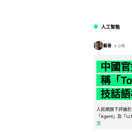
人工智能
藍骨
6 小時
中國官
稱「To
技話語
人民網旗下評論於 
「Agent」及「
文