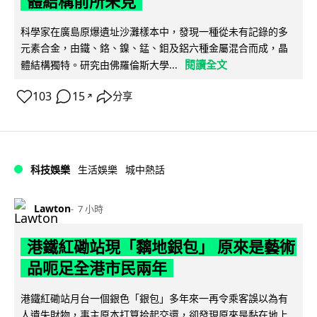
體結構前所未見
科學家在廣島原爆遺址沙灘樣本中，發現一種從未有記錄的多
元素合金，由鐵、鉻、鎳、錳、鉬及鋁六種金屬混合而成，晶
閱讀全文
體結構獨特。研究由佛羅倫斯大學...
103
15
分享
↗
科技娛樂
生活娛樂
城中熱話
Lawton
7 小時
港鐵紅磡站現「黐地銀包」 原來是藝術
品呃足全港市民兩年
港鐵紅磡站月台一個銀色「銀包」多年來一再令乘客誤以為有
人遺失財物，事主原本打算拾起交還，卻發現原來是黏在地上