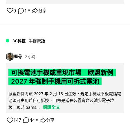
9
1
分享
↗
3C科技
手提電話
藍骨
2 小時
可換電池手機或重現市場 歐盟新例
2027 年強制手機用可拆式電池
歐盟新例將於 2027 年 2 月 18 日生效，規定手機及平板電腦電
池須可由用戶自行拆換，目標是延長裝置壽命及減少電子垃
閱讀全文
圾。現時 Sams...
147
44
分享
↗