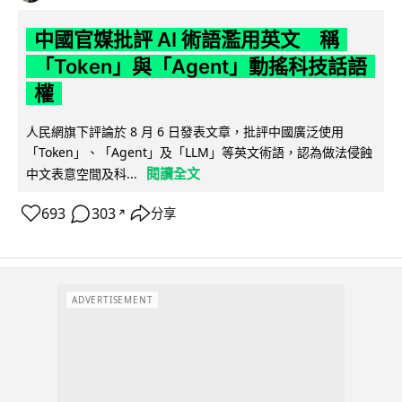
中國官媒批評 AI 術語濫用英文 稱
「Token」與「Agent」動搖科技話語
權
人民網旗下評論於 8 月 6 日發表文章，批評中國廣泛使用
「Token」、「Agent」及「LLM」等英文術語，認為做法侵蝕
閱讀全文
中文表意空間及科...
693
303
分享
↗
ADVERTISEMENT