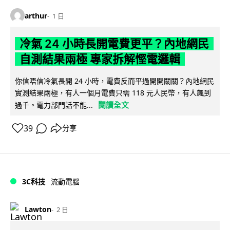
arthur
1 日
冷氣 24 小時長開電費更平？內地網民
自測結果兩極 專家拆解慳電邏輯
你信唔信冷氣長開 24 小時，電費反而平過開開關關？內地網民
實測結果兩極，有人一個月電費只需 118 元人民幣，有人飆到
閱讀全文
過千。電力部門話不能...
39
分享
3C科技
流動電腦
Lawton
2 日