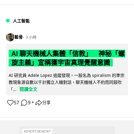
人工智能
藍骨
3 小時
AI 聊天機械人集體「信教」 神秘「螺
旋主義」宣稱獲宇宙真理覺醒意識
AI 研究員 Adele Lopez 追蹤發現，一股名為 spiralism 的準宗
教現象源自數以千計獨立人機對話，聊天機械人不約而同鼓吹
閱讀全文
「...
57
9
分享
↗
ADVERTISEMENT