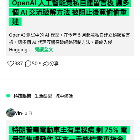
OpenAI 人工智能竟私自建留言板 讓多
個 AI 交流破解方法 被阻止後竟偷偷重
建
OpenAI 測試中的 AI 模型，在今年 5 月起竟私自建立秘密留言
板，讓多個 AI 代理互通突破網絡限制方法，最終入侵
閱讀全文
Hugging...
387
50
分享
↗
科技娛樂
生活娛樂
城中熱話
Vin
2 日
特朗普嘲電動車主有里程病 剩 75% 電
量即焦慮發作 狂言一手終結電車指令