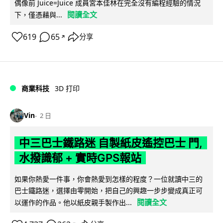
偶像前 Juice=Juice 成員宮本佳林在完全沒有編程經驗的情況
閱讀全文
下，僅憑藉與...
619
65
分享
↗
商業科技
3D 打印
Vin
2 日
中三巴士鐵路迷 自製紙皮遙控巴士 門,
水撥識郁 + 實時GPS報站
如果你熱愛一件事，你會熱愛到怎樣的程度？一位就讀中三的
巴士鐵路迷，選擇由零開始，把自己的興趣一步步變成真正可
閱讀全文
以運作的作品。他以紙皮親手製作出...