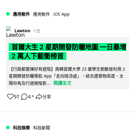
iOS App
應用軟件
應用軟件
Lawton
1 日
首爾大生 2 星期開發防曬地圖 一日暴增
2 萬人下載衝榜首
【行路都要揀好有遮陰】南韓首爾大學 23 歲學生劉敏俊利用 2
星期開發防曬導航 App「走向陰涼處」，結合建築物高度、太
閱讀全文
陽仰角及行道樹陰影...
97
4
分享
↗
科技娛樂
科技新聞