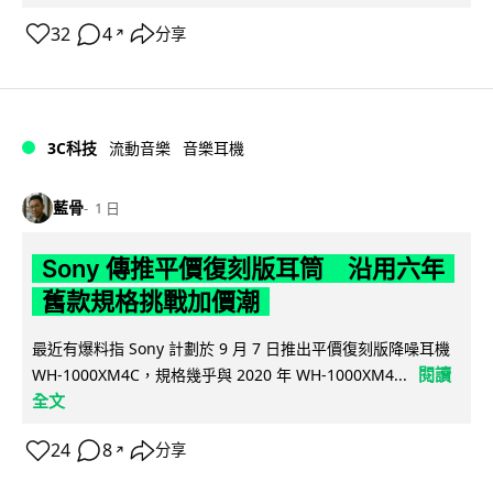
32
4
分享
↗
3C科技
流動音樂
音樂耳機
藍骨
1 日
Sony 傳推平價復刻版耳筒 沿用六年
舊款規格挑戰加價潮
最近有爆料指 Sony 計劃於 9 月 7 日推出平價復刻版降噪耳機
閱讀
WH-1000XM4C，規格幾乎與 2020 年 WH-1000XM4...
全文
24
8
分享
↗