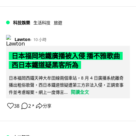
科技娛樂
生活科技
旅遊
Lawton
10 小時
日本福岡地鐵廣播被入侵 播不雅歌曲
西日本鐵道疑黑客所為
日本福岡西鐵天神大牟田線兩個車站，8 月 4 日廣播系統離奇
播出粗俗歌聲，西日本鐵道懷疑遭第三方非法入侵，正調查事
閱讀全文
件並考慮報案。網上一度傳言...
38
2
分享
↗