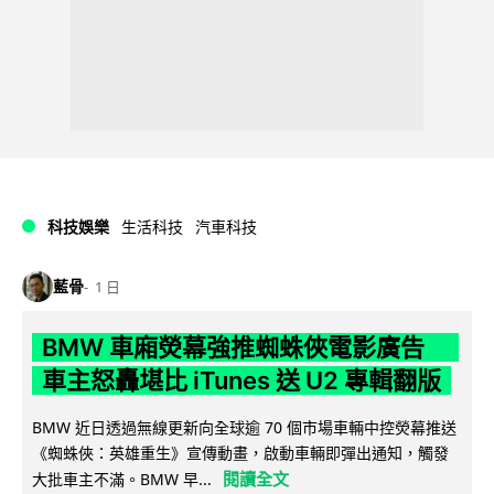
科技娛樂
生活科技
汽車科技
藍骨
1 日
BMW 車廂熒幕強推蜘蛛俠電影廣告
車主怒轟堪比 iTunes 送 U2 專輯翻版
BMW 近日透過無線更新向全球逾 70 個市場車輛中控熒幕推送
《蜘蛛俠：英雄重生》宣傳動畫，啟動車輛即彈出通知，觸發
閱讀全文
大批車主不滿。BMW 早...