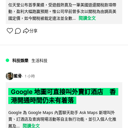
任天堂公布首季業績，受遊戲熱賣及一筆美國退還關稅款項帶
動，盈利大幅跑贏預期。惟公司早前曾多次以關稅為由調高美
閱讀全文
國定價，如今關稅被裁定違法並全數...
分享
科技娛樂
生活科技
藍骨
1 小時
Google 地圖可直接叫外賣訂酒店 香
港開通時間仍未有着落
Google 為 Google Maps 內置聊天助手 Ask Maps 新增叫外
賣、訂酒店及查詢現場活動等自主執行功能，並引入個人化推
閱讀全文
薦及...