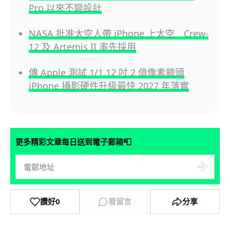
Pro 以來不變設計
NASA 批准太空人帶 iPhone 上太空 Crew-
12 及 Artemis II 率先採用
傳 Apple 測試 1/1.12 吋 2 億像素鏡頭
iPhone 攝影硬件升級最快 2027 年落實
📮
更多精彩文章每日送到電子郵箱
讚好
0
看留言
分享