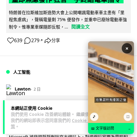
特朗普在拉斯維加斯造勢大會上公開嘲諷電動車車主患有「里
程焦慮病」，聲稱電量剩 75% 便發作，並重申已廢除電動車強
閱讀全文
制令。惟專業車媒隨即反駁，...
639
279
分享
↗
×
人工智能
Lawton
2 日
微軟刪走 32GB RAM 遊戲建議 分析:
本網站正使用 Cookie
為 8GB Surface 銷售鋪路 連自家
我們使用 Cookie 改善網站體驗。 繼續使用
🎵
⛶
我們的網站即表示您同意我們的
Cookie 政
Copilot+ 門檻也未到
策
。
📖 文字版訪問
→
Microsoft 被發現靜靜刪除官方網站上，對遊戲玩家要為電腦配