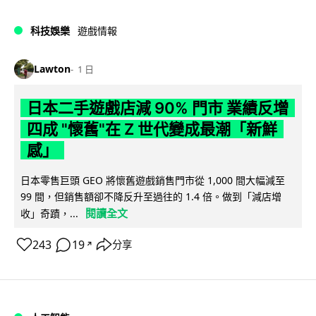
科技娛樂
遊戲情報
Lawton
1 日
日本二手遊戲店減 90% 門市 業績反增
四成 "懷舊"在 Z 世代變成最潮「新鮮
感」
日本零售巨頭 GEO 將懷舊遊戲銷售門市從 1,000 間大幅減至
99 間，但銷售額卻不降反升至過往的 1.4 倍。做到「減店增
閱讀全文
收」奇蹟，...
243
19
分享
↗