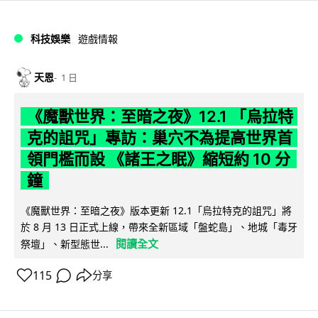
科技娛樂
遊戲情報
天恩
1 日
《魔獸世界：至暗之夜》12.1 「烏拉特
克的詛咒」專訪：巢穴不為提高世界首
領門檻而設 《諸王之眠》縮短約 10 分
鐘
《魔獸世界：至暗之夜》版本更新 12.1「烏拉特克的詛咒」將
於 8 月 13 日正式上線，帶來全新區域「盤蛇島」、地城「毒牙
閱讀全文
祭壇」、新型態世...
115
分享