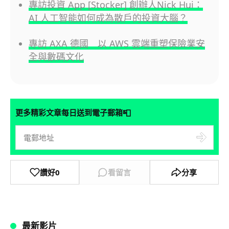
專訪投資 App [Stocker] 創辦人Nick Hui：
AI 人工智能如何成為散戶的投資大腦？
專訪 AXA 德國 以 AWS 雲端重塑保險業安
全與數碼文化
📮
更多精彩文章每日送到電子郵箱
讚好
0
看留言
分享
最新影片