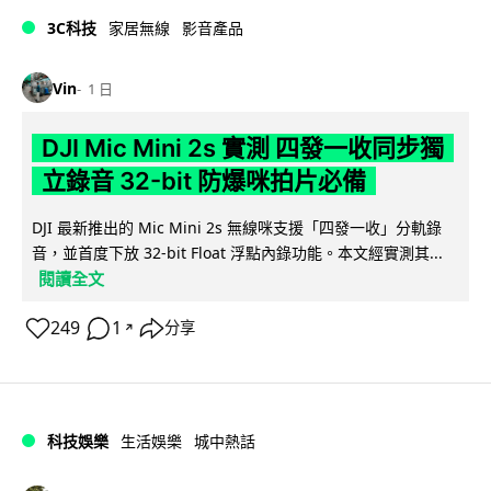
3C科技
家居無線
影音產品
Vin
1 日
DJI Mic Mini 2s 實測 四發一收同步獨
立錄音 32-bit 防爆咪拍片必備
DJI 最新推出的 Mic Mini 2s 無線咪支援「四發一收」分軌錄
音，並首度下放 32-bit Float 浮點內錄功能。本文經實測其...
閱讀全文
249
1
分享
↗
科技娛樂
生活娛樂
城中熱話