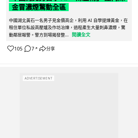
金冒濃煙驚動全區
中國湖北黃石一名男子見金價高企，利用 AI 自學提煉黃金，在
租住單位私設高壓爐及作坊冶煉，過程產生大量刺鼻濃煙，驚
閱讀全文
動鄰居報警。警方到場揭發整...
105
7
分享
↗
ADVERTISEMENT