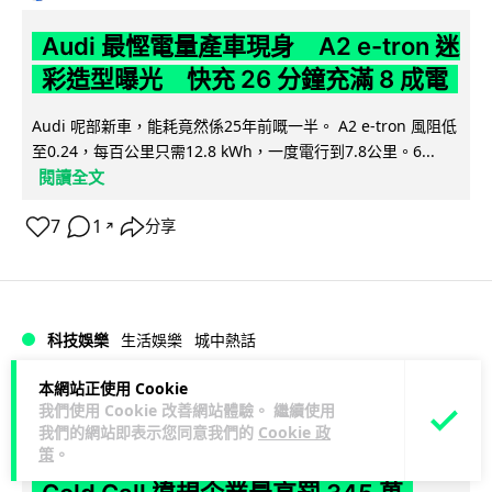
Audi 最慳電量產車現身 A2 e-tron 迷
彩造型曝光 快充 26 分鐘充滿 8 成電
Audi 呢部新車，能耗竟然係25年前嘅一半。 A2 e-tron 風阻低
至0.24，每百公里只需12.8 kWh，一度電行到7.8公里。6...
閱讀全文
7
1
分享
↗
科技娛樂
生活娛樂
城中熱話
本網站正使用 Cookie
Vin
1 日
我們使用 Cookie 改善網站體驗。 繼續使用
我們的網站即表示您同意我們的
Cookie 政
策
。
法國 8 月 11 日出新例 未經同意嚴禁