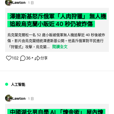
Lawton
1 日
澤連斯基怒斥俄軍「人肉狩獵」 無人機
追殺烏克蘭小販近 40 秒仍被炸傷
烏克蘭克爾松一名 52 歲小販被俄軍無人機追擊近 40 秒後被炸
傷，影片由烏克蘭總統澤連斯基公開。他直斥俄軍對平民進行
閱讀全文
「狩獵式」攻擊，烏克蘭...
102
36
分享
↗
人工智能
Lawton
1 日
中國湖北男自學 AI 「煉金術」 屋內煉