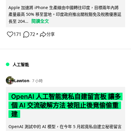
Apple 加速將 iPhone 生產線由中國轉往印度，目標兩年內將
產量最高 50% 移至當地。印度政府推出關稅豁免及稅務優惠延
閱讀全文
長至 204...
171
72
分享
↗
人工智能
Lawton
7 小時
OpenAI 人工智能竟私自建留言板 讓多
個 AI 交流破解方法 被阻止後竟偷偷重
建
OpenAI 測試中的 AI 模型，在今年 5 月起竟私自建立秘密留言