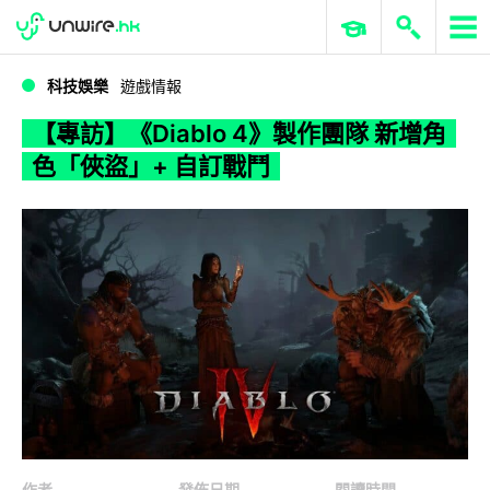
WWDC 2026
GenAI 與雲端科技專區
ERP 與商業 AI
【專訪】《Diablo 4》製作團隊 新增角色「俠盜」+ 自訂戰鬥
科技娛樂
遊戲情報
【專訪】《Diablo 4》製作團隊 新增角
色「俠盜」+ 自訂戰鬥
作者
發佈日期
閱讀時間