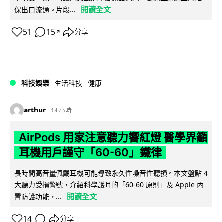
閱讀全文
保出口流通。片段...
51
15
分享
↗
科技娛樂
生活科技
健康
arthur
14 小時
AirPods 用家注意聽力響紅燈 醫學界籲
耳機用戶謹守「60-60」鐵律
長時間高音量佩戴耳機可能導致永久性噪音性聽損。本文盤點 4
大聽力受損警號，介紹科學護耳的「60-60 原則」及 Apple 內
閱讀全文
置防護功能，...
14
分享