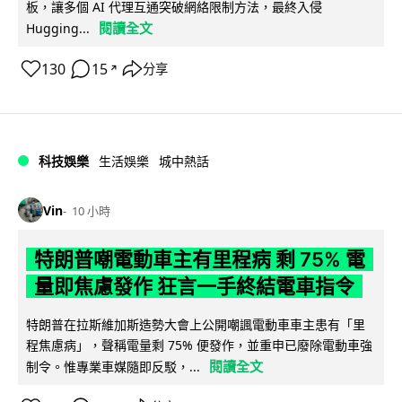
板，讓多個 AI 代理互通突破網絡限制方法，最終入侵
閱讀全文
Hugging...
130
15
分享
↗
科技娛樂
生活娛樂
城中熱話
Vin
10 小時
特朗普嘲電動車主有里程病 剩 75% 電
量即焦慮發作 狂言一手終結電車指令
特朗普在拉斯維加斯造勢大會上公開嘲諷電動車車主患有「里
程焦慮病」，聲稱電量剩 75% 便發作，並重申已廢除電動車強
閱讀全文
制令。惟專業車媒隨即反駁，...