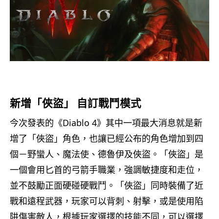
新增「俠盜」 自訂戰鬥模式
今次發表的《Diablo 4》其中一項最大消息就是新
增了「俠盜」角色，也讓已經公布的角色增加到四
個－野蠻人、魔法使、德魯伊及俠盜。「俠盜」是
一個會用匕首的弓箭手職業，強調敏捷度和走位，
並不鼓勵正面硬碰硬戰鬥。「俠盜」同時裝備了近
戰和遠程武器，玩家可以背刺、射擊，或是使用陷
阱傷害敵人，根據玩家選擇的技能不同，可以選擇