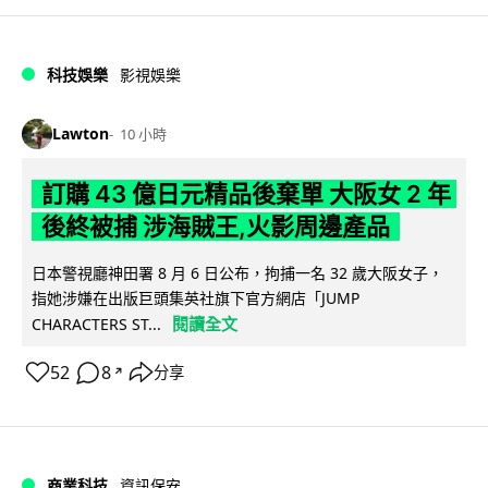
科技娛樂
影視娛樂
Lawton
10 小時
訂購 43 億日元精品後棄單 大阪女 2 年
後終被捕 涉海賊王,火影周邊產品
日本警視廳神田署 8 月 6 日公布，拘捕一名 32 歲大阪女子，
指她涉嫌在出版巨頭集英社旗下官方網店「JUMP
閱讀全文
CHARACTERS ST...
52
8
分享
↗
商業科技
資訊保安