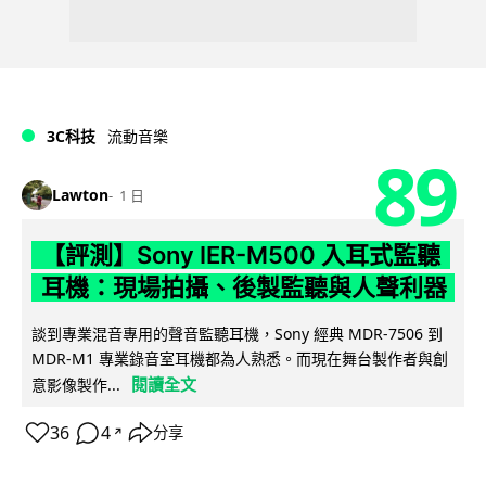
3C科技
流動音樂
89
Lawton
1 日
【評測】Sony IER-M500 入耳式監聽
耳機：現場拍攝、後製監聽與人聲利器
談到專業混音專用的聲音監聽耳機，Sony 經典 MDR-7506 到
MDR-M1 專業錄音室耳機都為人熟悉。而現在舞台製作者與創
閱讀全文
意影像製作...
36
4
分享
↗