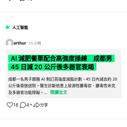
人工智能
arthur
15 小時
AI 減肥餐單配合高強度操練 成都男
45 日減 20 公斤後多器官衰竭
成都一名男子跟隨 AI 制訂高強度減脂計劃，45 日內減去約 20
公斤後昏迷送院。醫生診斷他患上尿源性膿毒症、膿毒性休克
閱讀全文
及多器官功能障礙。...
18
4
分享
↗