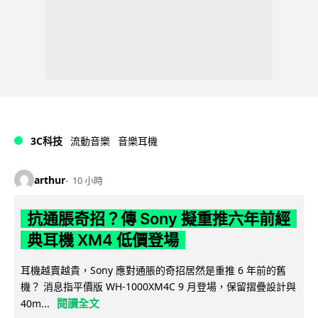
3C科技
流動音樂
音樂耳機
arthur
10 小時
抗通脹奇招？傳 Sony 擬重推六年前經
典耳機 XM4 低價登場
耳機越賣越貴，Sony 應對通脹的奇招居然是重推 6 年前的舊
機？ 消息指平價版 WH-1000XM4C 9 月登場，保留摺疊設計與
閱讀全文
40m...