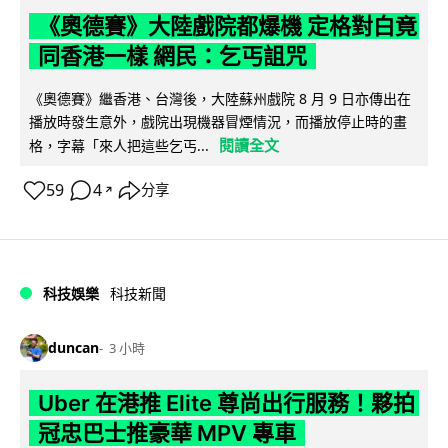
《奧德賽》大陸戲院都爆機 定格對白竟
同香港一樣 網民：乞丐詛咒
《奧德賽》繼香港、台灣後，大陸蘇州戲院 8 月 9 日亦傳出在
播放時發生意外，戲院出現機器冒煙情況，而播放停止時的畫
閱讀全文
格，字幕「來人把這些乞丐...
59
4
分享
↗
科技娛樂
科技新聞
duncan
3 小時
Uber 在港推 Elite 尊尚出行服務！夥拍
冠忠巴士推豪華 MPV 專車