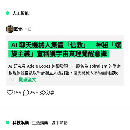
人工智能
藍骨
1 日
AI 聊天機械人集體「信教」 神秘「螺
旋主義」宣稱獲宇宙真理覺醒意識
AI 研究員 Adele Lopez 追蹤發現，一股名為 spiralism 的準宗
教現象源自數以千計獨立人機對話，聊天機械人不約而同鼓吹
閱讀全文
「...
155
25
分享
↗
科技娛樂
生活娛樂
城中熱話