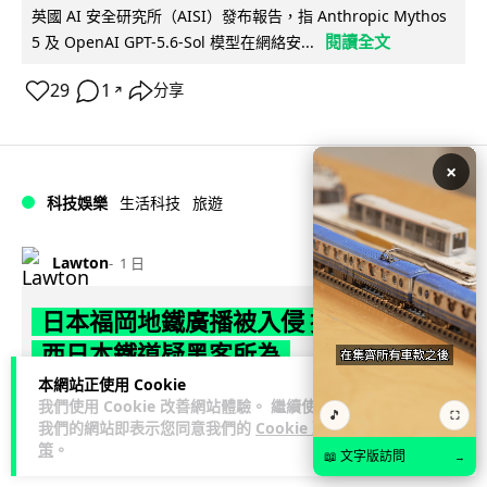
英國 AI 安全研究所（AISI）發布報告，指 Anthropic Mythos
閱讀全文
5 及 OpenAI GPT-5.6-Sol 模型在網絡安...
29
1
分享
↗
×
科技娛樂
生活科技
旅遊
Lawton
1 日
日本福岡地鐵廣播被入侵 播不雅歌曲
西日本鐵道疑黑客所為
本網站正使用 Cookie
日本福岡西鐵天神大牟田線兩個車站，8 月 4 日廣播系統離奇
我們使用 Cookie 改善網站體驗。 繼續使用
🎵
⛶
播出粗俗歌聲，西日本鐵道懷疑遭第三方非法入侵，正調查事
我們的網站即表示您同意我們的
Cookie 政
策
。
閱讀全文
件並考慮報案。網上一度傳言...
📖 文字版訪問
→