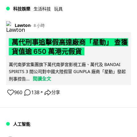
科技娛樂
生活科技
玩具
Lawton
8 小時
萬代刑事追擊假高達廠商「星動」 查獲
貨值逾 650 萬港元假貨
萬代南夢宮集團旗下萬代南夢宮影視工廠、萬代及 BANDAI
SPIRITS 3 間公司對中國大陸假冒 GUNPLA 廠商「星動」發起
閱讀全文
刑事控告...
960
138
分享
↗
人工智能