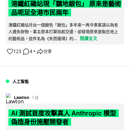
港鐵紅磡站現「黐地銀包」 原來是藝術
品呃足全港市民兩年
港鐵紅磡站月台一個銀色「銀包」多年來一再令乘客誤以為有
人遺失財物，事主原本打算拾起交還，卻發現原來是黏在地上
閱讀全文
的藝術品。這件名為《失而復得》的...
123
4
分享
↗
人工智能
Lawton
1 日
AI 測試首度攻擊真人 Anthropic 模型
偽造身份施壓開發者