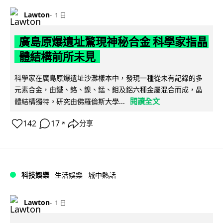
Lawton
1 日
廣島原爆遺址驚現神秘合金 科學家指晶
體結構前所未見
科學家在廣島原爆遺址沙灘樣本中，發現一種從未有記錄的多
元素合金，由鐵、鉻、鎳、錳、鉬及鋁六種金屬混合而成，晶
閱讀全文
體結構獨特。研究由佛羅倫斯大學...
142
17
分享
↗
科技娛樂
生活娛樂
城中熱話
Lawton
1 日