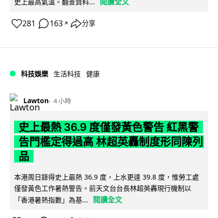
閱讀全文
史上最高氣溫。翻查資料...
281
163
分享
↗
科技娛樂
生活科技
健康
Lawton
4 小時
史上最熱 36.9 度僅發黃色警告 紅黑警
告門檻定得過高 林超英轟制度形同陳列
品
本港周日錄得史上最熱 36.9 度，上水更達 39.8 度，惟勞工處
僅發黃色工作暑熱警告。前天文台台長林超英轟現行機制以
閱讀全文
「香港暑熱指數」為基...