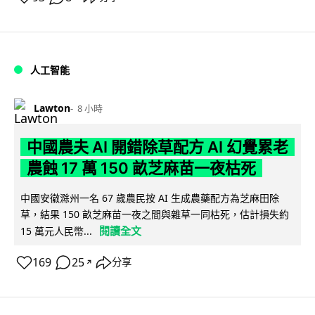
人工智能
Lawton
8 小時
中國農夫 AI 開錯除草配方 AI 幻覺累老
農蝕 17 萬 150 畝芝麻苗一夜枯死
中國安徽滁州一名 67 歲農民按 AI 生成農藥配方為芝麻田除
草，結果 150 畝芝麻苗一夜之間與雜草一同枯死，估計損失約
閱讀全文
15 萬元人民幣...
169
25
分享
↗