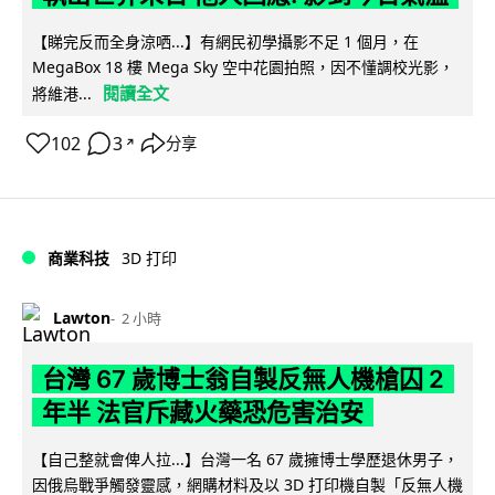
【睇完反而全身涼哂...】有網民初學攝影不足 1 個月，在
MegaBox 18 樓 Mega Sky 空中花園拍照，因不懂調校光影，
閱讀全文
將維港...
102
3
分享
↗
商業科技
3D 打印
Lawton
2 小時
台灣 67 歲博士翁自製反無人機槍囚 2
年半 法官斥藏火藥恐危害治安
【自己整就會俾人拉...】台灣一名 67 歲擁博士學歷退休男子，
因俄烏戰爭觸發靈感，網購材料及以 3D 打印機自製「反無人機