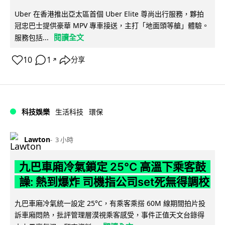
Uber 在香港推出亞太區首個 Uber Elite 尊尚出行服務，夥拍
冠忠巴士提供豪華 MPV 專車接送，主打「地面頭等艙」體驗。
閱讀全文
服務包括...
10
1
分享
↗
科技娛樂
生活科技
環保
Lawton
3 小時
九巴車廂冷氣鎖定 25°C 高溫下乘客鼓
譟: 熱到爆炸 司機指公司set死無得調校
九巴車廂冷氣統一設定 25°C，有乘客乘搭 60M 線期間拍片投
訴車廂悶熱，批評管理層漠視乘客感受，事件正值天文台錄得