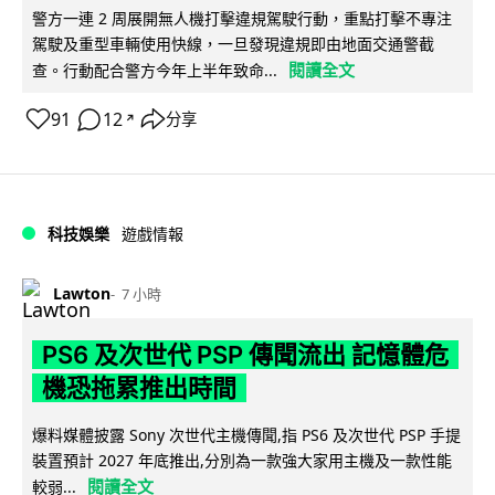
警方一連 2 周展開無人機打擊違規駕駛行動，重點打擊不專注
駕駛及重型車輛使用快線，一旦發現違規即由地面交通警截
閱讀全文
查。行動配合警方今年上半年致命...
91
12
分享
↗
科技娛樂
遊戲情報
Lawton
7 小時
PS6 及次世代 PSP 傳聞流出 記憶體危
機恐拖累推出時間
爆料媒體披露 Sony 次世代主機傳聞,指 PS6 及次世代 PSP 手提
裝置預計 2027 年底推出,分別為一款強大家用主機及一款性能
閱讀全文
較弱...