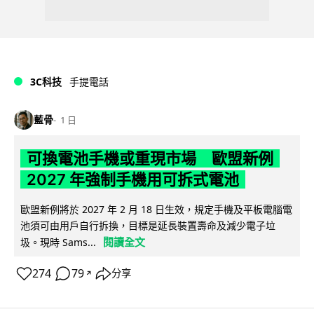
3C科技
手提電話
藍骨
1 日
可換電池手機或重現市場 歐盟新例
2027 年強制手機用可拆式電池
歐盟新例將於 2027 年 2 月 18 日生效，規定手機及平板電腦電
池須可由用戶自行拆換，目標是延長裝置壽命及減少電子垃
閱讀全文
圾。現時 Sams...
274
79
分享
↗