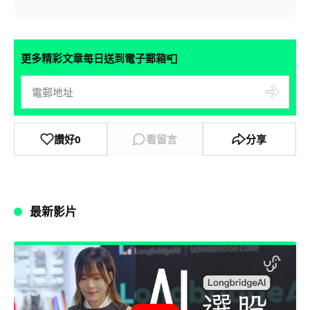
📮
更多精彩文章每日送到電子郵箱
讚好
0
看留言
分享
最新影片