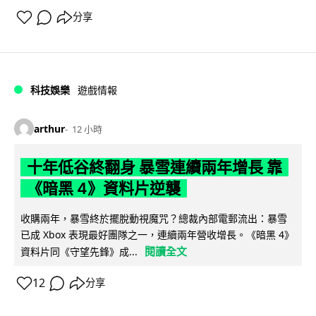
分享
科技娛樂
遊戲情報
arthur
12 小時
十年低谷終翻身 暴雪連續兩年增長 靠
《暗黑 4》資料片逆襲
收購兩年，暴雪終於擺脫動視魔咒？總裁內部電郵流出：暴雪
已成 Xbox 表現最好團隊之一，連續兩年營收增長。《暗黑 4》
閱讀全文
資料片同《守望先鋒》成...
12
分享