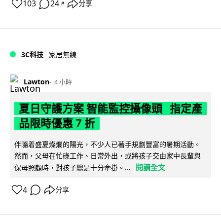
103
24
分享
↗
3C科技
家居無線
Lawton
4 小時
夏日守護方案 智能監控攝像頭 指定產
品限時優惠 7 折
伴隨着盛夏燦爛的陽光，不少人已著手規劃豐富的暑期活動。
然而，父母在忙碌工作、日常外出，或將孩子交由家中長輩與
閱讀全文
保母照顧時，對孩子總是十分牽掛。...
4
分享