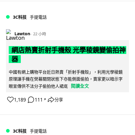
3C科技
手提電話
Lawton
22 小時
網店熱賣折射手機殼 光學稜鏡變偷拍神
器
中國有網上購物平台近日熱賣「折射手機殼」，利用光學稜鏡
原理讓手機在熒幕關閉狀態下亦能側面偷拍，賣家更以暗示字
閱讀全文
眼宣傳供不法分子偷拍他人裙底
1,189
111
分享
↗
3C科技
手提電話