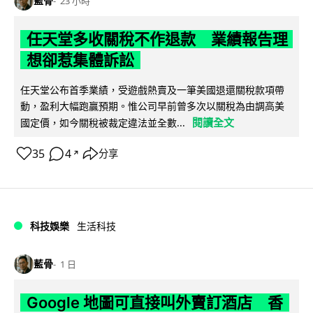
藍骨
23 小時
任天堂多收關稅不作退款 業績報告理
想卻惹集體訴訟
任天堂公布首季業績，受遊戲熱賣及一筆美國退還關稅款項帶
動，盈利大幅跑贏預期。惟公司早前曾多次以關稅為由調高美
閱讀全文
國定價，如今關稅被裁定違法並全數...
35
4
分享
↗
科技娛樂
生活科技
藍骨
1 日
Google 地圖可直接叫外賣訂酒店 香