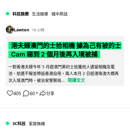
科技娛樂
生活娛樂
城中熱話
Lawton
18 小時
港夫婦澳門的士拾相機 據為己有被的士
Cam 睇到 2 個月後再入境被捕
一對香港夫婦今年 5 月遊澳門乘的士拾獲他人遺留相機及電
池，拾遺不報並帶返香港自用。兩人本月 2 日經港珠澳大橋再
閱讀全文
次入境澳門時，被治安警察局...
405
60
分享
↗
3C科技
家居無線