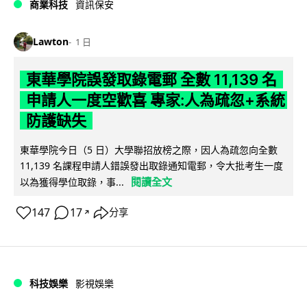
商業科技
資訊保安
Lawton
1 日
東華學院誤發取錄電郵 全數 11,139 名
申請人一度空歡喜 專家:人為疏忽+系統
防護缺失
東華學院今日（5 日）大學聯招放榜之際，因人為疏忽向全數
11,139 名課程申請人錯誤發出取錄通知電郵，令大批考生一度
閱讀全文
以為獲得學位取錄，事...
147
17
分享
↗
科技娛樂
影視娛樂