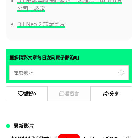
DJI 敗訴美國法院裁決 將維持「中國軍方
公司」認定
DJI Neo 2 試玩影片
📮
更多精彩文章每日送到電子郵箱
讚好
0
看留言
分享
最新影片