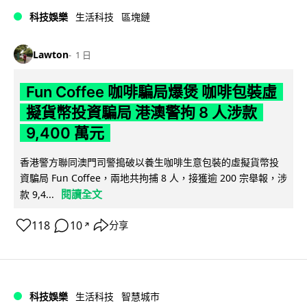
科技娛樂
生活科技
區塊鏈
Lawton
1 日
Fun Coffee 咖啡騙局爆煲 咖啡包裝虛
擬貨幣投資騙局 港澳警拘 8 人涉款
9,400 萬元
香港警方聯同澳門司警搗破以養生咖啡生意包裝的虛擬貨幣投
資騙局 Fun Coffee，兩地共拘捕 8 人，接獲逾 200 宗舉報，涉
閱讀全文
款 9,4...
118
10
分享
↗
科技娛樂
生活科技
智慧城市