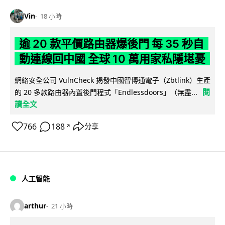
Vin
18 小時
逾 20 款平價路由器爆後門 每 35 秒自
動連線回中國 全球 10 萬用家私隱堪憂
網絡安全公司 VulnCheck 揭發中國智博通電子（Zbtlink）生產
閱
的 20 多款路由器內置後門程式「Endlessdoors」（無盡...
讀全文
766
188
分享
↗
人工智能
arthur
21 小時