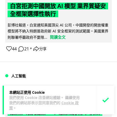
白宮拒測中國開放 AI 模型 業界質疑安
全框架選擇性執行
彭博社報道，白宮通知美國頂尖 AI 公司，中國開發的開放權重
模型將不納入特朗普政府新 AI 安全框架的測試範圍。美國業界
閱讀全文
則聯署呼籲政府不要限...
44
21
分享
↗
人工智能
Vin
1 日
本網站正使用 Cookie
我們使用 Cookie 改善網站體驗。 繼續使用
我們的網站即表示您同意我們的
Cookie 政
地盤偷吸煙難逃高空法眼 勞工處出動熱
策
。
感無人機 擬加 AI 人臉識別精準執法