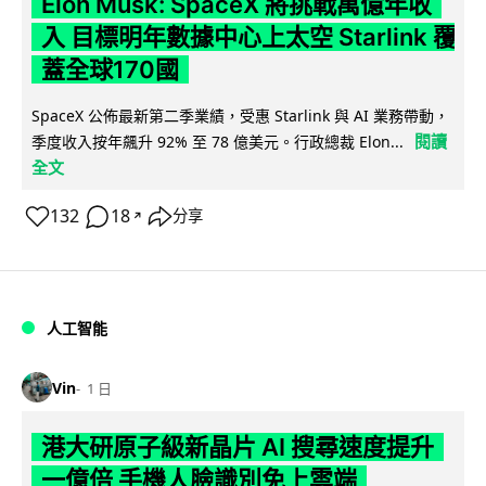
Elon Musk: SpaceX 將挑戰萬億年收
入 目標明年數據中心上太空 Starlink 覆
蓋全球170國
SpaceX 公佈最新第二季業績，受惠 Starlink 與 AI 業務帶動，
閱讀
季度收入按年飆升 92% 至 78 億美元。行政總裁 Elon...
全文
132
18
分享
↗
人工智能
Vin
1 日
港大研原子級新晶片 AI 搜尋速度提升
一億倍 手機人臉識別免上雲端