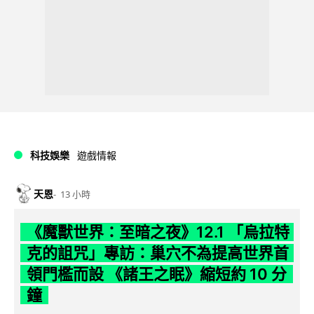
科技娛樂
遊戲情報
天恩
13 小時
《魔獸世界：至暗之夜》12.1 「烏拉特
克的詛咒」專訪：巢穴不為提高世界首
領門檻而設 《諸王之眠》縮短約 10 分
鐘