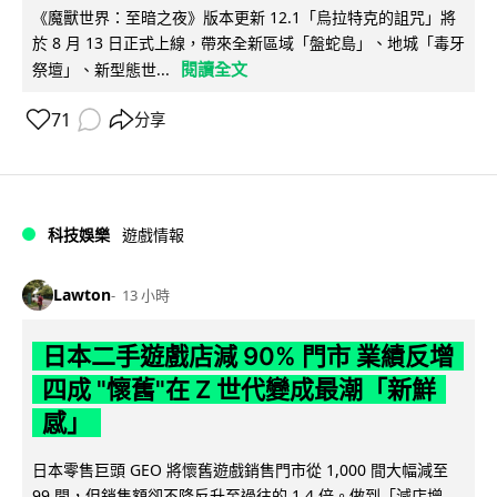
《魔獸世界：至暗之夜》版本更新 12.1「烏拉特克的詛咒」將
於 8 月 13 日正式上線，帶來全新區域「盤蛇島」、地城「毒牙
閱讀全文
祭壇」、新型態世...
71
分享
科技娛樂
遊戲情報
Lawton
13 小時
日本二手遊戲店減 90% 門市 業績反增
四成 "懷舊"在 Z 世代變成最潮「新鮮
感」
日本零售巨頭 GEO 將懷舊遊戲銷售門市從 1,000 間大幅減至
99 間，但銷售額卻不降反升至過往的 1.4 倍。做到「減店增