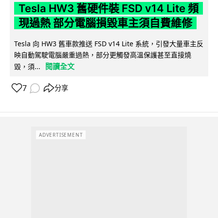
Tesla HW3 舊硬件裝 FSD v14 Lite 頻
現過熱 部分電腦損毀車主須自費維修
Tesla 向 HW3 舊車款推送 FSD v14 Lite 系統，引發大量車主反
映自動駕駛電腦嚴重過熱，部分更觸發高溫保護甚至直接燒
閱讀全文
毀，須...
7
分享
ADVERTISEMENT