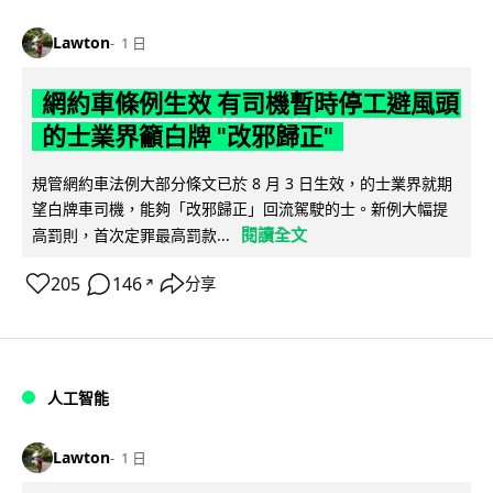
Lawton
1 日
網約車條例生效 有司機暫時停工避風頭
的士業界籲白牌 "改邪歸正"
規管網約車法例大部分條文已於 8 月 3 日生效，的士業界就期
望白牌車司機，能夠「改邪歸正」回流駕駛的士。新例大幅提
閱讀全文
高罰則，首次定罪最高罰款...
205
146
分享
↗
人工智能
Lawton
1 日