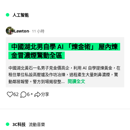
人工智能
Lawton
11 小時
中國湖北男自學 AI 「煉金術」 屋內煉
金冒濃煙驚動全區
中國湖北黃石一名男子見金價高企，利用 AI 自學提煉黃金，在
租住單位私設高壓爐及作坊冶煉，過程產生大量刺鼻濃煙，驚
閱讀全文
動鄰居報警。警方到場揭發整...
62
6
分享
↗
3C科技
流動音樂