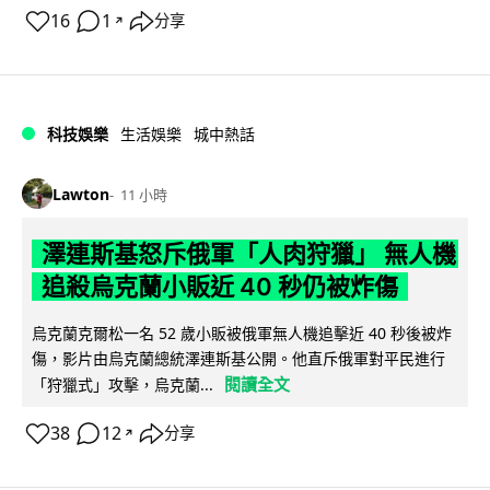
16
1
分享
↗
科技娛樂
生活娛樂
城中熱話
Lawton
11 小時
澤連斯基怒斥俄軍「人肉狩獵」 無人機
追殺烏克蘭小販近 40 秒仍被炸傷
烏克蘭克爾松一名 52 歲小販被俄軍無人機追擊近 40 秒後被炸
傷，影片由烏克蘭總統澤連斯基公開。他直斥俄軍對平民進行
閱讀全文
「狩獵式」攻擊，烏克蘭...
38
12
分享
↗