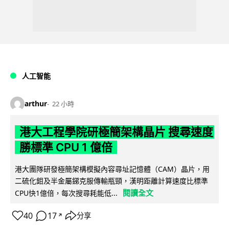
人工智能
arthur
22 小時
港大工程學院研極簡架構晶片 搜尋速度
勝標準 CPU 1 億倍
港大團隊研發極簡架構模擬內容尋址記憶體（CAM）晶片，用
二硫化鉬及半金屬銻克服傳輸瓶頸，漢明距離計算速度比標準
閱讀全文
CPU快1億倍，每次搜尋耗能低...
40
17
分享
↗