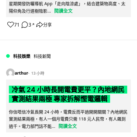
星期開發防曬導航 App「走向陰涼處」，結合建築物高度、太
閱讀全文
陽仰角及行道樹陰影...
71
3
分享
↗
科技娛樂
科技新聞
arthur
13 小時
冷氣 24 小時長開電費更平？內地網民
實測結果兩極 專家拆解慳電邏輯
你信唔信冷氣長開 24 小時，電費反而平過開開關關？內地網民
實測結果兩極，有人一個月電費只需 118 元人民幣，有人飆到
閱讀全文
過千。電力部門話不能...