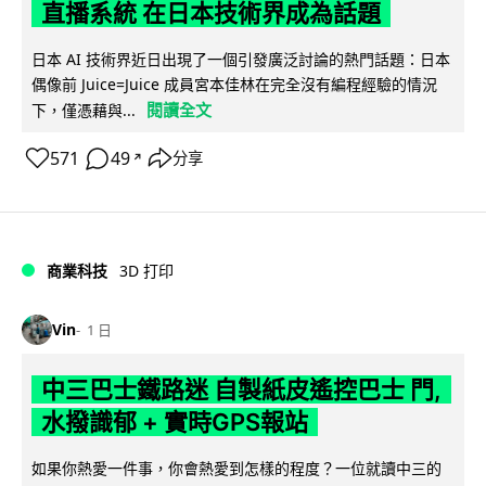
直播系統 在日本技術界成為話題
日本 AI 技術界近日出現了一個引發廣泛討論的熱門話題：日本
偶像前 Juice=Juice 成員宮本佳林在完全沒有編程經驗的情況
閱讀全文
下，僅憑藉與...
571
49
分享
↗
商業科技
3D 打印
Vin
1 日
中三巴士鐵路迷 自製紙皮遙控巴士 門,
水撥識郁 + 實時GPS報站
如果你熱愛一件事，你會熱愛到怎樣的程度？一位就讀中三的