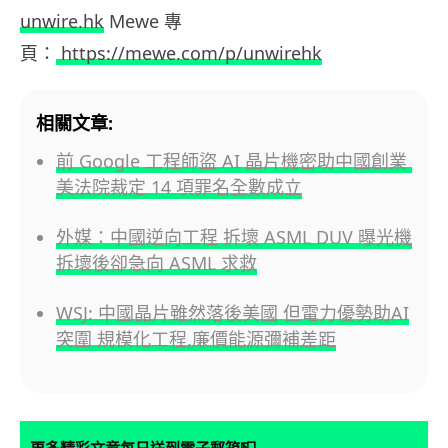
unwire.hk
Mewe 專
頁：
https://mewe.com/p/unwirehk
相關文章:
前 Google 工程師盜 AI 晶片機密助中國創業
美法院裁定 14 項罪名全數成立
外媒：中國逆向工程 拆壞 ASML DUV 曝光機
拆壞後卻急向 ASML 求救
WSJ: 中國晶片雖然落後美國 但電力優勢助AI
突圍 規模化工程,廉價能源彌補差距
更多精彩文章每日送到電子郵箱