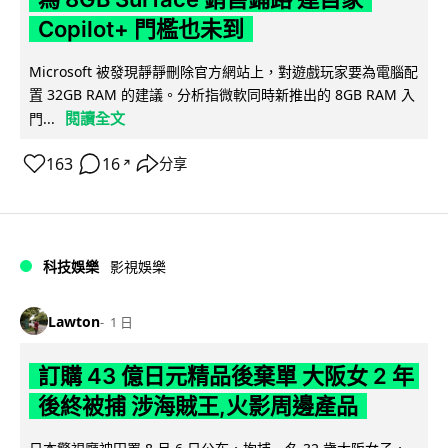
Copilot+ 門檻也未到
Microsoft 被發現靜靜刪除官方網站上，對遊戲玩家要為電腦配
置 32GB RAM 的建議。分析指微軟同時新推出的 8GB RAM 入
閱讀全文
門...
163
16
分享
↗
科技娛樂
影視娛樂
Lawton
1 日
訂購 43 億日元精品後棄單 大阪女 2 年
後終被捕 涉海賊王,火影周邊產品