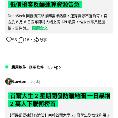
低價搶客反釀運算資源告急
DeepSeek 因低價策略掀起需求熱潮，運算資源不勝負荷，官
方於 8 月 6 日宣布即將大幅上調 API 收費，惟未公布具體加
閱讀全文
幅。事件與...
53
16
分享
↗
iOS App
應用軟件
應用軟件
Lawton
12 小時
首爾大生 2 星期開發防曬地圖 一日暴增
2 萬人下載衝榜首
【行路都要揀好有遮陰】南韓首爾大學 23 歲學生劉敏俊利用 2