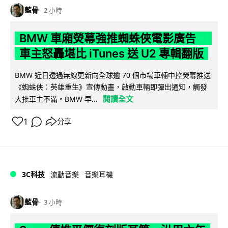
藍骨
2 小時
BMW 車廂熒幕強推蜘蛛俠電影廣告
車主怒轟堪比 iTunes 送 U2 專輯翻版
BMW 近日透過無線更新向全球逾 70 個市場車輛中控熒幕推送
《蜘蛛俠：英雄重生》宣傳動畫，啟動車輛即彈出通知，觸發
閱讀全文
大批車主不滿。BMW 早...
1
分享
3C科技
流動音樂
音樂耳機
藍骨
3 小時