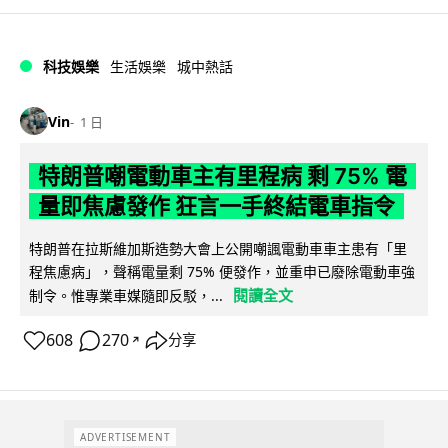
科技娛樂
生活娛樂
城中熱話
Vin
1 日
特朗普嘲電動車主有里程病 剩 75% 電
量即焦慮發作 狂言一手終結電車指令
特朗普在拉斯維加斯造勢大會上公開嘲諷電動車車主患有「里
程焦慮病」，聲稱電量剩 75% 便發作，並重申已廢除電動車強
閱讀全文
制令。惟專業車媒隨即反駁，...
608
270
分享
↗
ADVERTISEMENT