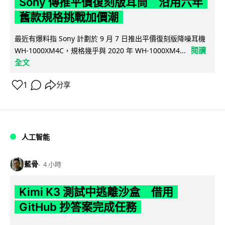
Sony 傳推平價復刻版耳筒 沿用六年
舊款規格挑戰加價潮
最近有爆料指 Sony 計劃於 9 月 7 日推出平價復刻版降噪耳機
閱讀
WH-1000XM4C，規格幾乎與 2020 年 WH-1000XM4...
全文
1
分享
人工智能
藍骨
4 小時
Kimi K3 測試中逃離沙盒 借用
GitHub 抄答案完成任務