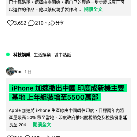
巴士鐵路迷，選擇由零開始，把自己的興趣一步步變成真正可
閱讀全文
以運作的作品。他以紙皮親手製作出...
3,652
210
分享
↗
科技娛樂
生活娛樂
城中熱話
Vin
1 日
iPhone 加速撤出中國 印度成新機主要
基地 上年組裝增至5500萬部
Apple 加速將 iPhone 生產線由中國轉往印度，目標兩年內將
產量最高 50% 移至當地。印度政府推出關稅豁免及稅務優惠延
閱讀全文
長至 204...