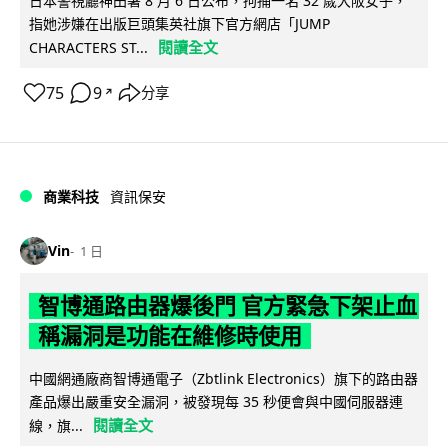
日本警視廳神田署 8 月 6 日公布，拘捕一名 32 歲大阪女子，
指她涉嫌在出版巨頭集英社旗下官方網店「JUMP
閱讀全文
CHARACTERS ST...
75
9
分享
↗
商業科技
資訊保安
Vin
1 日
智博通路由器爆後門 官方緊急下架止血
稱漏洞是功能在維修時使用
中國網通廠商智博通電子（Zbtlink Electronics）旗下的路由器
產品爆出嚴重安全漏洞，被發現每 35 秒便會與中國伺服器連
閱讀全文
線，旗...