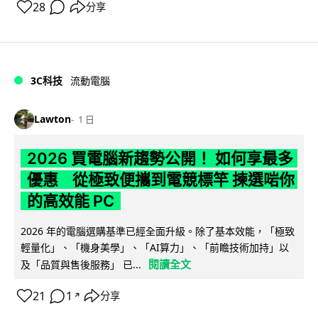
28
分享
3C科技
流動電腦
Lawton
1 日
2026 買電腦新趨勢公開！ 如何享最多
優惠 從極致便攜到電競標竿 揀選啱你
的高效能 PC
2026 年的電腦選購基準已經全面升級。除了基本效能，「極致
輕量化」、「機身美學」、「AI算力」、「前瞻技術加持」以
閱讀全文
及「品質與售後服務」 已...
21
1
分享
↗