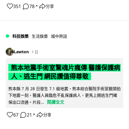
351
78
分享
↗
科技娛樂
生活娛樂
城中熱話
Lawton
1 日
熊本地震手術室驚魂片瘋傳 醫護保護病
人、逃生門 網民讚值得尊敬
熊本縣 7 月 28 日發生 7.1 級地震，熊本綜合醫院手術室鏡頭拍
下地震一刻，醫護人員臨危不亂保護病人，更馬上開逃生門確
閱讀全文
保出口流通。片段...
67
21
分享
↗