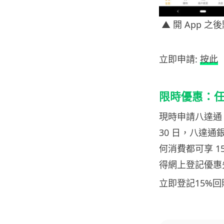
▲ 開 App 
立即申請:
按此
限時優惠：任何
現
時申請八達通 M
30 日，八達通銀包
何消費都可享 1
得網上登記優惠先
立即登記15%回