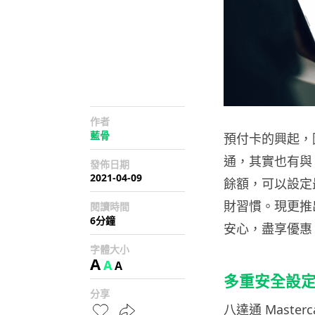
作者
藍骨
預付卡的興起，
通，其實也有與 
發佈日期
2021-04-09
餘額，可以設定
財習慣。現更推
閱讀時間
6分鐘
安心，盡享優惠
字體大小
A
A
A
多重安全設
分享
八達通 Mast