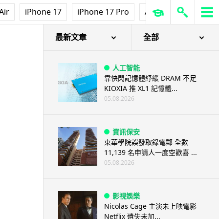
Air
iPhone 17
iPhone 17 Pro
AirPods Pro 3
Ap
最新文章
全部
人工智能
靠快閃記憶體紓緩 DRAM 不足
KIOXIA 推 XL1 記憶體...
05.08.2026
資訊保安
東華學院誤發取錄電郵 全數
11,139 名申請人一度空歡喜 ...
05.08.2026
影視娛樂
Nicolas Cage 主演未上映電影
Netflix 遺失未加...