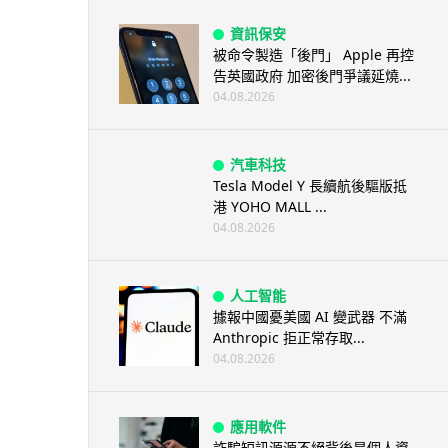
資訊保安
被命令製造「後門」 Apple 再控
告英國政府 加密後門爭議延燒...
04.08.2026
汽車科技
Tesla Model Y 長續航後驅版抵
港 YOHO MALL ...
04.08.2026
人工智能
據報中國憂美國 AI 變武器 不滿
Anthropic 拒正常存取...
04.08.2026
應用軟件
詐騙短訊源源不絕背後是個人資