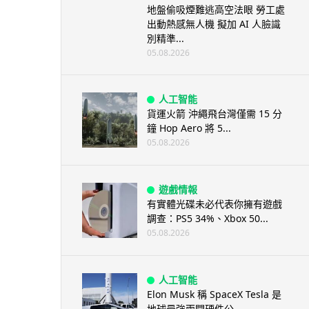
地盤偷吸煙難逃高空法眼 勞工處
出動熱感無人機 擬加 AI 人臉識
別精準...
05.08.2026
人工智能
貨運火箭 沖繩飛台灣僅需 15 分
鐘 Hop Aero 將 5...
05.08.2026
遊戲情報
有實體光碟未必代表你擁有遊戲
調查：PS5 34%、Xbox 50...
05.08.2026
人工智能
Elon Musk 稱 SpaceX Tesla 是
地球最強兩間硬件公...