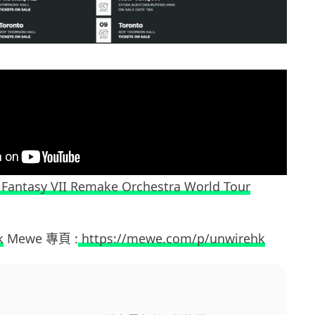
l Fantasy VII Remake Orchestra World Tour
k
Mewe 專頁 :
https://mewe.com/p/unwirehk