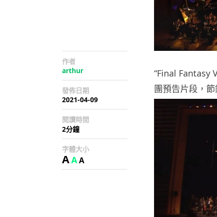
作者
arthur
“Final Fan
團預告片段，節
發佈日期
2021-04-09
閱讀時間
2分鐘
字體大小
A
A
A