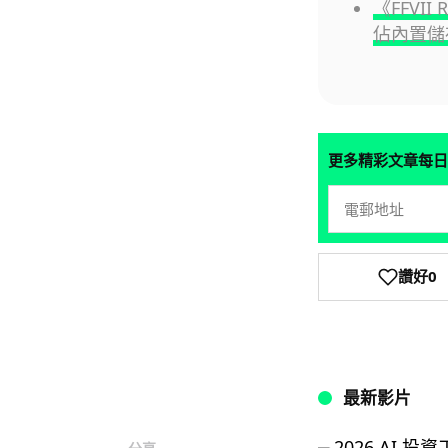
《FFVII
佔內置儲存
更多精彩文章每日
讚好
0
最新影片