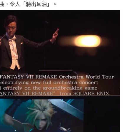
混合曲，令人「聽出耳油」。