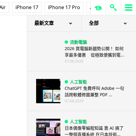
Air
iPhone 17
iPhone 17 Pro
AirPods Pro 3
Ap
最新文章
全部
流動電腦
2026 買電腦新趨勢公開！ 如何
享最多優惠 從極致便攜到電...
07.08.2026
人工智能
ChatGPT 免費呼叫 Adobe 一句
話跨軟體修圖兼整 PDF ...
07.08.2026
人工智能
日本偶像零編程知識 靠 AI 搞了
一整個直播系統 在日本技術...