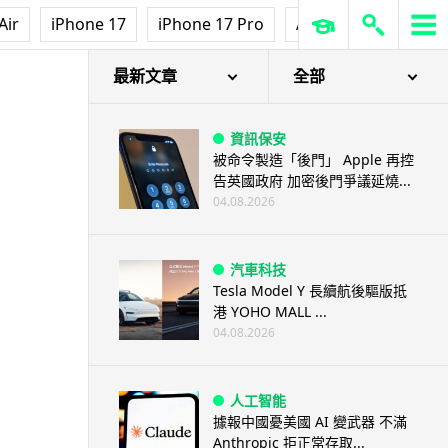
Air
iPhone 17
iPhone 17 Pro
AirPods Pro 3
Ap
最新文章
全部
資訊保安
被命令製造「後門」 Apple 再控
告英國政府 加密後門爭議延燒...
04.08.2026
汽車科技
Tesla Model Y 長續航後驅版抵
港 YOHO MALL ...
04.08.2026
人工智能
據報中國憂美國 AI 變武器 不滿
Anthropic 拒正常存取...