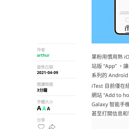
作者
arthur
果粉用慣用熟 iOS
站版 “App” ，
發佈日期
2021-04-09
系列的 Androi
閱讀時間
iTest 目前
3分鐘
網站 “Add t
字體大小
Galaxy 智能
A
A
A
甚至打開信息和電
分享