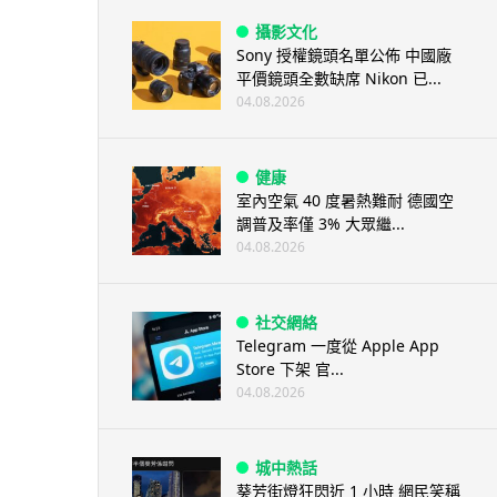
攝影文化
Sony 授權鏡頭名單公佈 中國廠
平價鏡頭全數缺席 Nikon 已...
04.08.2026
健康
室內空氣 40 度暑熱難耐 德國空
調普及率僅 3% 大眾繼...
04.08.2026
社交網絡
Telegram 一度從 Apple App
Store 下架 官...
04.08.2026
城中熱話
葵芳街燈狂閃近 1 小時 網民笑稱