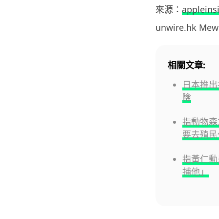
來源：
appleins
unwire.hk M
相關文章:
日本推出
險
指動物森
要去殖民
指黃仁勳
捕他」