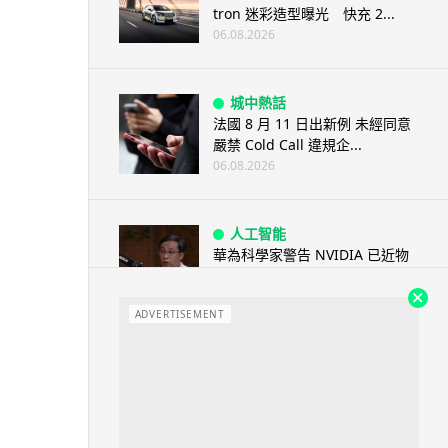
tron 迷彩造型曝光 快充 2...
06.08.2026
城中熱話
法國 8 月 11 日出新例 未經同意
嚴禁 Cold Call 違規企...
06.08.2026
人工智能
華為科學家警告 NVIDIA 已近物
理極限 華為「韜定律」可繞過
摩...
ADVERTISEMENT
06.08.2026
城中熱話
家長無得慳錢買二手書 電子啟動
碼鎖死二手教科書 學生無法做功
課