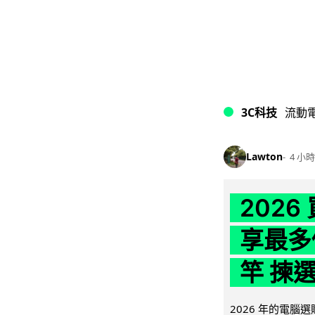
3C科技
流動
Lawton
4 小時
202
享最多
竿 揀
2026 年的電