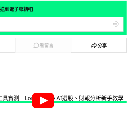
📮
送到電子郵箱
看留言
分享