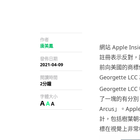
作者
唐美鳳
網站 Apple 
註冊表示反對，認
發佈日期
2021-04-09
前向美國的商標
Georgette
閱讀時間
2分鐘
Georgette
字體大小
了一塊的有分別，而
A
A
A
Arcus」。A
計，包括樹葉朝右
標在視覺上非常