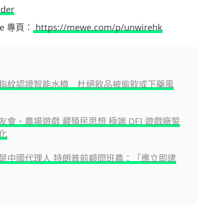
ider
ewe 專頁：
https://mewe.com/p/unwirehk
指紋認證智能水樽 杜絕飲品被偷飲或下藥風
友會、農場遊戲 藏殖民思想 極端 DEI 遊戲廠誓
化
是中國代理人 特朗普前顧問班農：「應立即逮