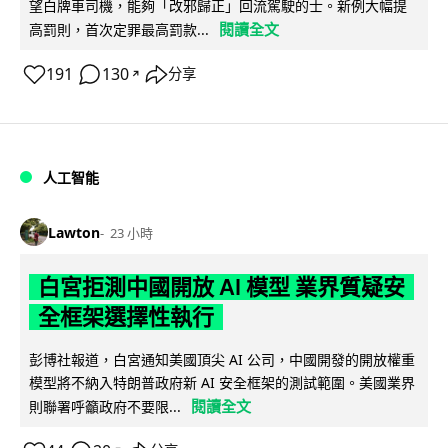
望白牌車司機，能夠「改邪歸正」回流駕駛的士。新例大幅提
閱讀全文
高罰則，首次定罪最高罰款...
191
130
分享
↗
人工智能
Lawton
23 小時
白宮拒測中國開放 AI 模型 業界質疑安
全框架選擇性執行
彭博社報道，白宮通知美國頂尖 AI 公司，中國開發的開放權重
模型將不納入特朗普政府新 AI 安全框架的測試範圍。美國業界
閱讀全文
則聯署呼籲政府不要限...