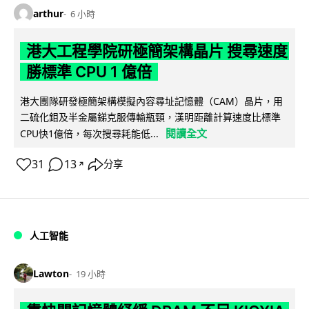
arthur
6 小時
港大工程學院研極簡架構晶片 搜尋速度
勝標準 CPU 1 億倍
港大團隊研發極簡架構模擬內容尋址記憶體（CAM）晶片，用
二硫化鉬及半金屬銻克服傳輸瓶頸，漢明距離計算速度比標準
閱讀全文
CPU快1億倍，每次搜尋耗能低...
31
13
分享
↗
人工智能
Lawton
19 小時