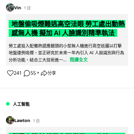
Vin
1 日
地盤偷吸煙難逃高空法眼 勞工處出動熱
感無人機 擬加 AI 人臉識別精準執法
勞工處投入配備熱感應鏡頭的小型無人機進行高空巡邏以打擊
地盤違例吸煙，並正研究於未來一年內引入 AI 人臉識別與行為
閱讀全文
分析功能，結合三大技術進一...
241
55
分享
↗
人工智能
Lawton
1 日