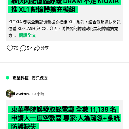
靠快閃記憶體紓緩 DRAM 不足 KIOXIA
推 XL1 記憶體擴充模組
KIOXIA 發表全新記憶體擴充模組 XL1 系列，結合低延遲快閃記
憶體 XL-FLASH 與 CXL 介面，將快閃記憶體轉化為記憶體擴充
閱讀全文
方...
79
5
分享
↗
商業科技
資訊保安
Lawton
19 小時
東華學院誤發取錄電郵 全數 11,139 名
申請人一度空歡喜 專家:人為疏忽+系統
防護缺失