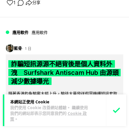
1
分享
應用軟件
應用軟件
藍骨
1 日
詐騙短訊源源不絕背後是個人資料外
洩 Surfshark Antiscam Hub 由源頭
減少數據曝光
隨著香港釣魚騙案大幅上升，騙徒大量發送假冒機構短訊套取
個人資料。Surfshark 有見及此推出 Antiscam Hub 介面，整
本網站正使用 Cookie
閱讀全文
合電郵遮...
我們使用 Cookie 改善網站體驗。 繼續使用
我們的網站即表示您同意我們的
Cookie 政
策
。
12
分享