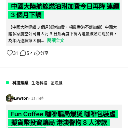
中國大陸航線燃油附加費今日再降 連續
3 個月下調
【中國大陸連續 3 個月減附加費，相反香港不斷加價】中國大
陸多家航空公司自 8 月 5 日起再度下調內陸航線燃油附加費，
閱讀全文
為年內連續第 3 個...
31
5
分享
↗
科技娛樂
生活科技
區塊鏈
Lawton
21 小時
Fun Coffee 咖啡騙局爆煲 咖啡包裝虛
擬貨幣投資騙局 港澳警拘 8 人涉款