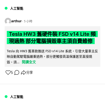
人工智能
arthur
5 小時
Tesla HW3 舊硬件裝 FSD v14 Lite 頻
現過熱 部分電腦損毀車主須自費維修
Tesla 向 HW3 舊車款推送 FSD v14 Lite 系統，引發大量車主反
映自動駕駛電腦嚴重過熱，部分更觸發高溫保護甚至直接燒
閱讀全文
毀，須...
5
分享
人工智能