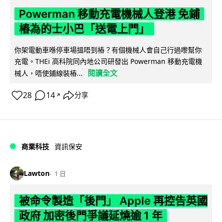
Powerman 移動充電機械人登港 免鋪
樁為的士小巴「送電上門」
你架電動車喺停車場搵唔到樁？有個機械人會自己行過嚟幫你
充電。THEi 高科院同內地公司研發出 Powerman 移動充電機
閱讀全文
械人，唔使鋪線裝樁...
28
14
分享
↗
商業科技
資訊保安
Lawton
1 日
被命令製造「後門」 Apple 再控告英國
政府 加密後門爭議延燒逾 1 年