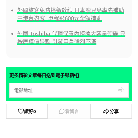
外國旅客免費搭新幹線 日本鹿兒島率先補助
中港台遊客 單程飛600元全額補助
外國 Toshiba 代理保養內拒換大容量硬碟 只
按原購價退款 引發用戶強烈不滿
📮
更多精彩文章每日送到電子郵箱
讚好
0
看留言
分享