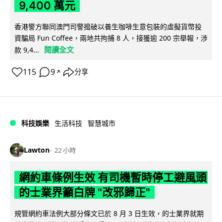
9,400 萬元
香港警方聯同澳門司警搗破以養生咖啡生意包裝的虛擬貨幣投
資騙局 Fun Coffee，兩地共拘捕 8 人，接獲逾 200 宗舉報，涉
閱讀全文
款 9,4...
115
9
分享
↗
科技娛樂
生活科技
智慧城市
Lawton
22 小時
網約車條例生效 有司機暫時停工避風頭
的士業界籲白牌 "改邪歸正"
規管網約車法例大部分條文已於 8 月 3 日生效，的士業界就期