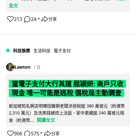
全文
213
24
分享
↗
科技娛樂
生活科技
電子支付
Lawton
1 日
當電子支付大行其道 屈穎妍: 商戶只收
現金 唯一可能是逃稅 倡稅局主動調查
新加坡知名粥店明輝田雞粥老闆涉逃稅逾 380 萬坡元（約港幣
2,310 萬元）及洗黑錢被控上法庭，家中更藏逾 240 萬坡元現
閱讀全文
金（約港幣...
906
575
分享
↗