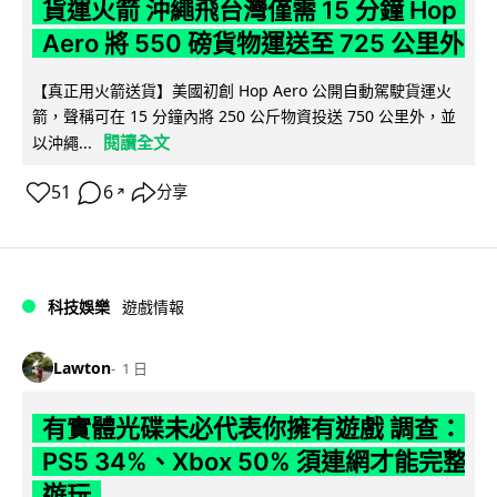
貨運火箭 沖繩飛台灣僅需 15 分鐘 Hop
Aero 將 550 磅貨物運送至 725 公里外
【真正用火箭送貨】美國初創 Hop Aero 公開自動駕駛貨運火
箭，聲稱可在 15 分鐘內將 250 公斤物資投送 750 公里外，並
閱讀全文
以沖繩...
51
6
分享
↗
科技娛樂
遊戲情報
Lawton
1 日
有實體光碟未必代表你擁有遊戲 調查：
PS5 34%、Xbox 50% 須連網才能完整
遊玩