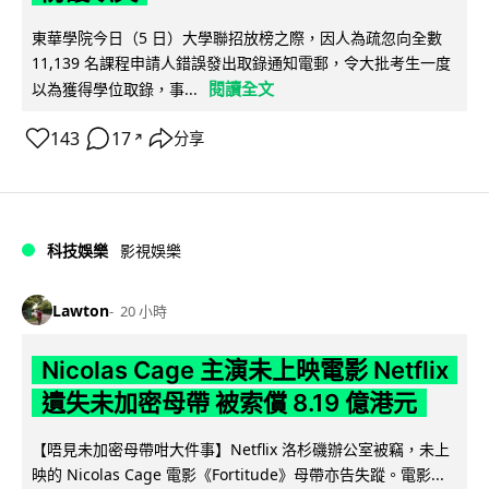
東華學院今日（5 日）大學聯招放榜之際，因人為疏忽向全數
11,139 名課程申請人錯誤發出取錄通知電郵，令大批考生一度
閱讀全文
以為獲得學位取錄，事...
143
17
分享
↗
科技娛樂
影視娛樂
Lawton
20 小時
Nicolas Cage 主演未上映電影 Netflix
遺失未加密母帶 被索償 8.19 億港元
【唔見未加密母帶咁大件事】Netflix 洛杉磯辦公室被竊，未上
映的 Nicolas Cage 電影《Fortitude》母帶亦告失蹤。電影...