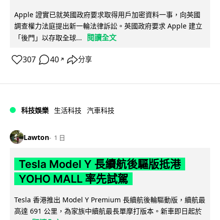
Apple 證實已就英國政府要求取得用戶加密資料一事，向英國
調查權力法庭提出新一輪法律訴訟。英國政府要求 Apple 建立
閱讀全文
「後門」以存取全球...
307
40
分享
↗
科技娛樂
生活科技
汽車科技
Lawton
1 日
Tesla Model Y 長續航後驅版抵港
YOHO MALL 率先試駕
Tesla 香港推出 Model Y Premium 長續航後輪驅動版，續航最
高達 691 公里，為家族中續航最長單摩打版本。新車即日起於