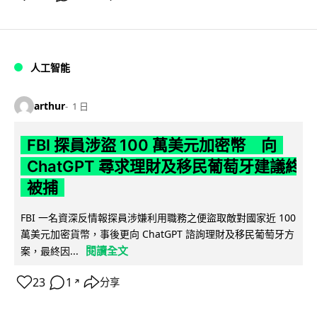
人工智能
arthur
1 日
FBI 探員涉盜 100 萬美元加密幣 向
ChatGPT 尋求理財及移民葡萄牙建議終
被捕
FBI 一名資深反情報探員涉嫌利用職務之便盜取敵對國家近 100
萬美元加密貨幣，事後更向 ChatGPT 諮詢理財及移民葡萄牙方
閱讀全文
案，最終因...
23
1
分享
↗