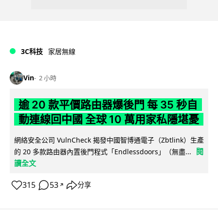
3C科技
家居無線
Vin
2 小時
逾 20 款平價路由器爆後門 每 35 秒自
動連線回中國 全球 10 萬用家私隱堪憂
網絡安全公司 VulnCheck 揭發中國智博通電子（Zbtlink）生產
閱
的 20 多款路由器內置後門程式「Endlessdoors」（無盡...
讀全文
315
53
分享
↗