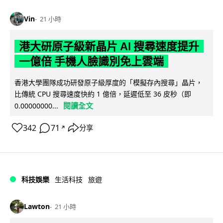
Vin
21 小時
港大研原子級新晶片 AI 搜尋速度提升
一億倍 手機人臉識別免上雲端
香港大學團隊成功研發原子級厚度的「模擬存內搜尋」晶片，
比傳統 CPU 搜尋速度快約 1 億倍，延遲低至 36 皮秒（即
閱讀全文
0.00000000...
342
71
分享
↗
科技娛樂
生活科技
旅遊
Lawton
21 小時