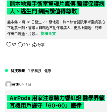
熊本地震手術室驚魂片瘋傳 醫護保護病
人、逃生門 網民讚值得尊敬
熊本縣 7 月 28 日發生 7.1 級地震，熊本綜合醫院手術室鏡頭拍
下地震一刻，醫護人員臨危不亂保護病人，更馬上開逃生門確
閱讀全文
保出口流通。片段...
67
20
分享
↗
科技娛樂
生活科技
健康
arthur
1 日
AirPods 用家注意聽力響紅燈 醫學界籲
耳機用戶謹守「60-60」鐵律