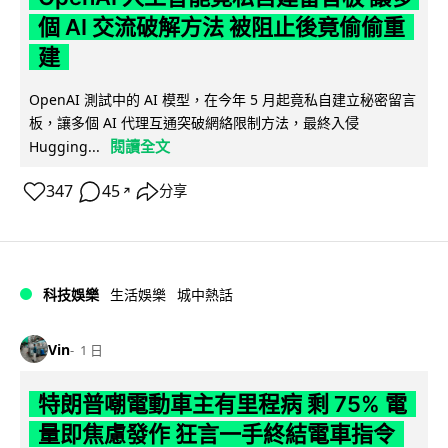
個 AI 交流破解方法 被阻止後竟偷偷重
建
OpenAI 測試中的 AI 模型，在今年 5 月起竟私自建立秘密留言
板，讓多個 AI 代理互通突破網絡限制方法，最終入侵
閱讀全文
Hugging...
347
45
分享
↗
科技娛樂
生活娛樂
城中熱話
Vin
1 日
特朗普嘲電動車主有里程病 剩 75% 電
量即焦慮發作 狂言一手終結電車指令