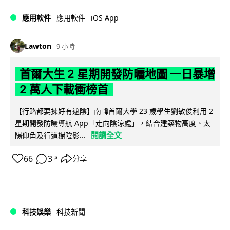
iOS App
應用軟件
應用軟件
Lawton
9 小時
首爾大生 2 星期開發防曬地圖 一日暴增
2 萬人下載衝榜首
【行路都要揀好有遮陰】南韓首爾大學 23 歲學生劉敏俊利用 2
星期開發防曬導航 App「走向陰涼處」，結合建築物高度、太
閱讀全文
陽仰角及行道樹陰影...
66
3
分享
↗
科技娛樂
科技新聞