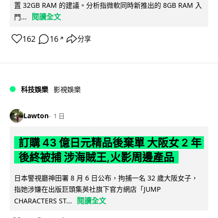
置 32GB RAM 的建議。分析指微軟同時新推出的 8GB RAM 入
閱讀全文
門...
162
16
分享
↗
科技娛樂
影視娛樂
Lawton
1 日
訂購 43 億日元精品後棄單 大阪女 2 年
後終被捕 涉海賊王,火影周邊產品
日本警視廳神田署 8 月 6 日公布，拘捕一名 32 歲大阪女子，
指她涉嫌在出版巨頭集英社旗下官方網店「JUMP
閱讀全文
CHARACTERS ST...