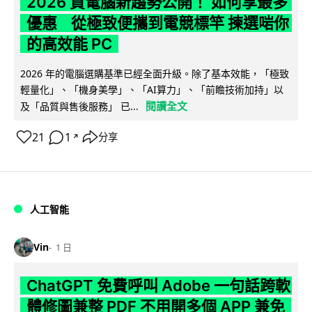
2026 買電腦新趨勢公開！ 如何享最多
優惠 從極致便攜到電競標竿 揀選啱你
的高效能 PC
2026 年的電腦選購基準已經全面升級。除了基本效能，「極致
輕量化」、「機身美學」、「AI算力」、「前瞻技術加持」以
閱讀全文
及「品質與售後服務」 已...
21
1
分享
↗
人工智能
Vin
1 日
ChatGPT 免費呼叫 Adobe 一句話跨軟
體修圖兼整 PDF 不用開多個 APP 兼免