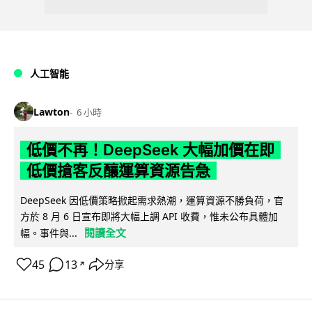
人工智能
Lawton
6 小時
低價不再！DeepSeek 大幅加價在即
低價搶客反釀運算資源告急
DeepSeek 因低價策略掀起需求熱潮，運算資源不勝負荷，官
方於 8 月 6 日宣布即將大幅上調 API 收費，惟未公布具體加
閱讀全文
幅。事件與...
45
13
分享
↗