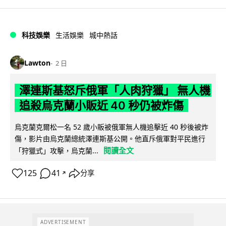
科技娛樂
生活娛樂
城中熱話
Lawton
2 日
澤連斯基怒斥俄軍「人肉狩獵」 無人機
追殺烏克蘭小販近 40 秒仍被炸傷
烏克蘭克爾松一名 52 歲小販被俄軍無人機追擊近 40 秒後被炸
傷，影片由烏克蘭總統澤連斯基公開。他直斥俄軍對平民進行
閱讀全文
「狩獵式」攻擊，烏克蘭...
125
41
分享
↗
ADVERTISEMENT