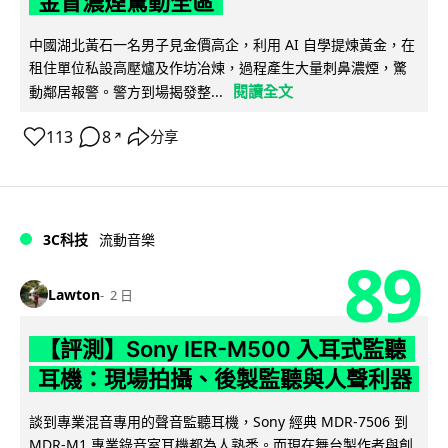
金冒濃煙驚動全區
中國湖北黃石一名男子見金價高企，利用 AI 自學提煉黃金，在
租住單位私設高壓爐及作坊冶煉，過程產生大量刺鼻濃煙，驚
閱讀全文
動鄰居報警。警方到場揭發整...
113
8
分享
↗
3C科技
流動音樂
89
Lawton
2 日
【評測】Sony IER-M500 入耳式監聽
耳機：現場拍攝、後製監聽與人聲利器
談到專業混音專用的聲音監聽耳機，Sony 經典 MDR-7506 到
MDR-M1 專業錄音室耳機都為人熟悉。而現在舞台製作者與創