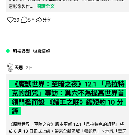
閱讀全文
意影像製作...
39
5
分享
↗
科技娛樂
遊戲情報
天恩
2 日
《魔獸世界：至暗之夜》12.1 「烏拉特
克的詛咒」專訪：巢穴不為提高世界首
領門檻而設 《諸王之眠》縮短約 10 分
鐘
《魔獸世界：至暗之夜》版本更新 12.1「烏拉特克的詛咒」將
於 8 月 13 日正式上線，帶來全新區域「盤蛇島」、地城「毒牙