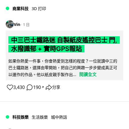
商業科技
3D 打印
Vin
1 日
中三巴士鐵路迷 自製紙皮遙控巴士 門,
水撥識郁 + 實時GPS報站
如果你熱愛一件事，你會熱愛到怎樣的程度？一位就讀中三的
巴士鐵路迷，選擇由零開始，把自己的興趣一步步變成真正可
閱讀全文
以運作的作品。他以紙皮親手製作出...
3,430
190
分享
↗
科技娛樂
生活娛樂
城中熱話