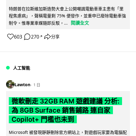
特朗普在拉斯維加斯造勢大會上公開嘲諷電動車車主患有「里
程焦慮病」，聲稱電量剩 75% 便發作，並重申已廢除電動車強
閱讀全文
制令。惟專業車媒隨即反駁，...
603
270
分享
↗
人工智能
Lawton
1 日
微軟刪走 32GB RAM 遊戲建議 分析:
為 8GB Surface 銷售鋪路 連自家
Copilot+ 門檻也未到
Microsoft 被發現靜靜刪除官方網站上，對遊戲玩家要為電腦配