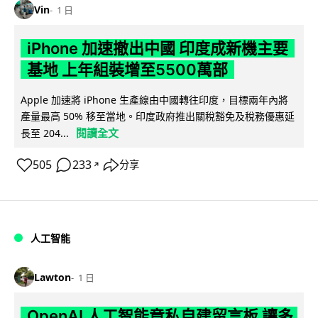
Vin
1 日
iPhone 加速撤出中國 印度成新機主要
基地 上年組裝增至5500萬部
Apple 加速將 iPhone 生產線由中國轉往印度，目標兩年內將
產量最高 50% 移至當地。印度政府推出關稅豁免及稅務優惠延
閱讀全文
長至 204...
505
233
分享
↗
人工智能
Lawton
1 日
OpenAI 人工智能竟私自建留言板 讓多