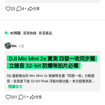
23
4
分享
↗
3C科技
家居無線
影音產品
Vin
2 日
DJI Mic Mini 2s 實測 四發一收同步獨
立錄音 32-bit 防爆咪拍片必備
DJI 最新推出的 Mic Mini 2s 無線咪支援「四發一收」分軌錄
音，並首度下放 32-bit Float 浮點內錄功能。本文經實測其...
閱讀全文
251
1
分享
↗