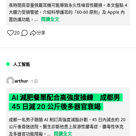
長時間高音量佩戴耳機可能導致永久性噪音性聽損。本文盤點 4
大聽力受損警號，介紹科學護耳的「60-60 原則」及 Apple 內
閱讀全文
置防護功能，...
20
分享
人工智能
arthur
1 日
AI 減肥餐單配合高強度操練 成都男
45 日減 20 公斤後多器官衰竭
成都一名男子跟隨 AI 制訂高強度減脂計劃，45 日內減去約 20
公斤後昏迷送院。醫生診斷他患上尿源性膿毒症、膿毒性休克
閱讀全文
及多器官功能障礙。...