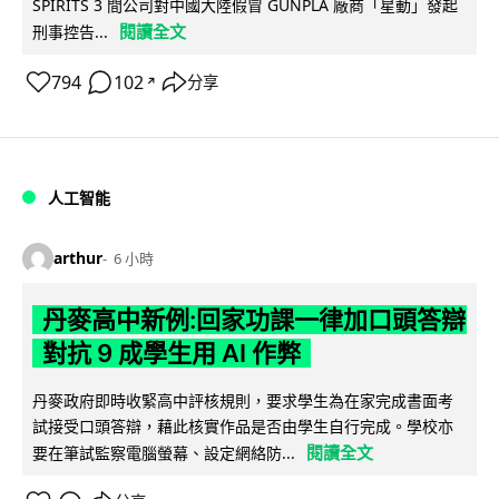
SPIRITS 3 間公司對中國大陸假冒 GUNPLA 廠商「星動」發起
閱讀全文
刑事控告...
794
102
分享
↗
人工智能
arthur
6 小時
丹麥高中新例:回家功課一律加口頭答辯
對抗 9 成學生用 AI 作弊
丹麥政府即時收緊高中評核規則，要求學生為在家完成書面考
試接受口頭答辯，藉此核實作品是否由學生自行完成。學校亦
閱讀全文
要在筆試監察電腦螢幕、設定網絡防...