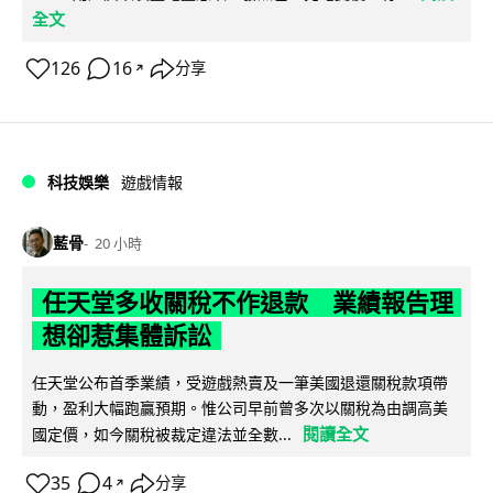
全文
126
16
分享
↗
科技娛樂
遊戲情報
藍骨
20 小時
任天堂多收關稅不作退款 業績報告理
想卻惹集體訴訟
任天堂公布首季業績，受遊戲熱賣及一筆美國退還關稅款項帶
動，盈利大幅跑贏預期。惟公司早前曾多次以關稅為由調高美
閱讀全文
國定價，如今關稅被裁定違法並全數...
35
4
分享
↗