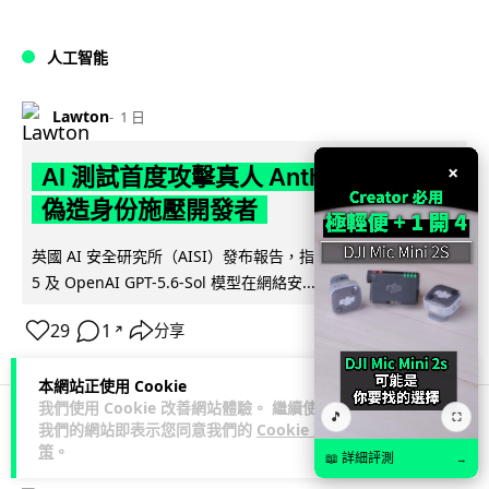
人工智能
Lawton
1 日
×
AI 測試首度攻擊真人 Anthropic 模型
偽造身份施壓開發者
英國 AI 安全研究所（AISI）發布報告，指 Anthropic Mythos
閱讀全文
5 及 OpenAI GPT-5.6-Sol 模型在網絡安...
29
1
分享
↗
本網站正使用 Cookie
我們使用 Cookie 改善網站體驗。 繼續使用
🎵
⛶
我們的網站即表示您同意我們的
Cookie 政
科技娛樂
生活科技
旅遊
策
。
📖 詳細評測
→