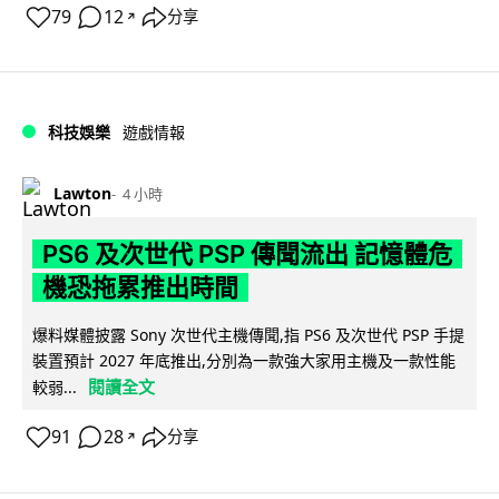
79
12
分享
↗
科技娛樂
遊戲情報
Lawton
4 小時
PS6 及次世代 PSP 傳聞流出 記憶體危
機恐拖累推出時間
爆料媒體披露 Sony 次世代主機傳聞,指 PS6 及次世代 PSP 手提
裝置預計 2027 年底推出,分別為一款強大家用主機及一款性能
閱讀全文
較弱...
91
28
分享
↗