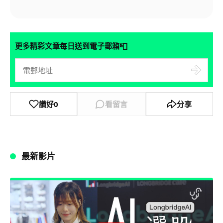
📮
更多精彩文章每日送到電子郵箱
讚好
0
看留言
分享
最新影片