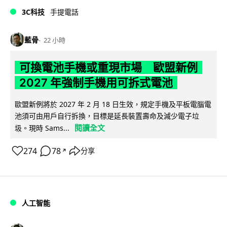
3C科技
手提電話
藍骨
22 小時
可換電池手機或重現市場 歐盟新例
2027 年強制手機用可拆式電池
歐盟新例將於 2027 年 2 月 18 日生效，規定手機及平板電腦電
池須可由用戶自行拆換，目標是延長裝置壽命及減少電子垃
閱讀全文
圾。現時 Sams...
274
78
分享
↗
人工智能