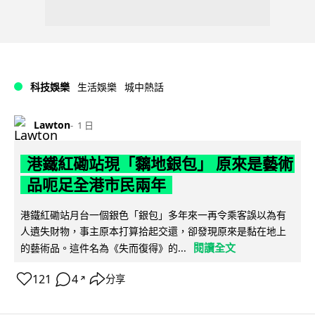
科技娛樂
生活娛樂
城中熱話
Lawton
1 日
港鐵紅磡站現「黐地銀包」 原來是藝術
品呃足全港市民兩年
港鐵紅磡站月台一個銀色「銀包」多年來一再令乘客誤以為有
人遺失財物，事主原本打算拾起交還，卻發現原來是黏在地上
閱讀全文
的藝術品。這件名為《失而復得》的...
121
4
分享
↗