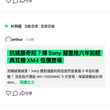
分享
3C科技
流動音樂
音樂耳機
arthur
7 小時
抗通脹奇招？傳 Sony 擬重推六年前經
典耳機 XM4 低價登場
耳機越賣越貴，Sony 應對通脹的奇招居然是重推 6 年前的舊
機？ 消息指平價版 WH-1000XM4C 9 月登場，保留摺疊設計與
閱讀全文
40m...
分享