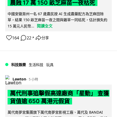
農蝕 17 萬 150 畝芝麻苗一夜枯死
中國安徽滁州一名 67 歲農民按 AI 生成農藥配方為芝麻田除
草，結果 150 畝芝麻苗一夜之間與雜草一同枯死，估計損失約
閱讀全文
15 萬元人民幣...
164
22
分享
↗
科技娛樂
生活科技
玩具
Lawton
5 小時
萬代刑事追擊假高達廠商「星動」 查獲
貨值逾 650 萬港元假貨
萬代南夢宮集團旗下萬代南夢宮影視工廠、萬代及 BANDAI