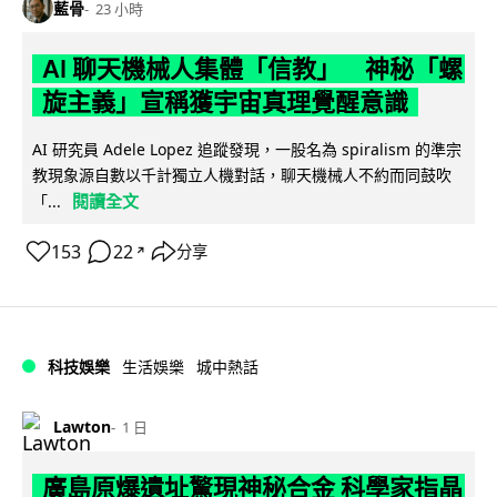
藍骨
23 小時
AI 聊天機械人集體「信教」 神秘「螺
旋主義」宣稱獲宇宙真理覺醒意識
AI 研究員 Adele Lopez 追蹤發現，一股名為 spiralism 的準宗
教現象源自數以千計獨立人機對話，聊天機械人不約而同鼓吹
閱讀全文
「...
153
22
分享
↗
科技娛樂
生活娛樂
城中熱話
Lawton
1 日
廣島原爆遺址驚現神秘合金 科學家指晶