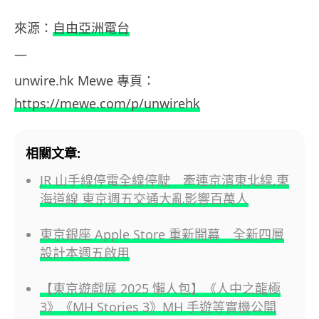
來源：
自由亞洲電台
—
unwire.hk Mewe 專頁：
https://mewe.com/p/unwirehk
相關文章:
JR 山手線停電全線停駛 牽連京濱東北線,東
海道線 東京週五交通大亂影響百萬人
東京銀座 Apple Store 重新開幕 全新四層
設計本週五啟用
【東京遊戲展 2025 懶人包】《人中之龍極
3》《MH Stories 3》MH 手遊等實機公開