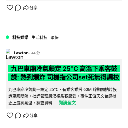
分享
科技娛樂
生活科技
環保
Lawton
44 分
九巴車廂冷氣鎖定 25°C 高溫下乘客鼓
譟: 熱到爆炸 司機指公司set死無得調校
九巴車廂冷氣統一設定 25°C，有乘客乘搭 60M 線期間拍片投
訴車廂悶熱，批評管理層漠視乘客感受，事件正值天文台錄得
閱讀全文
史上最高氣溫。翻查資料...
分享