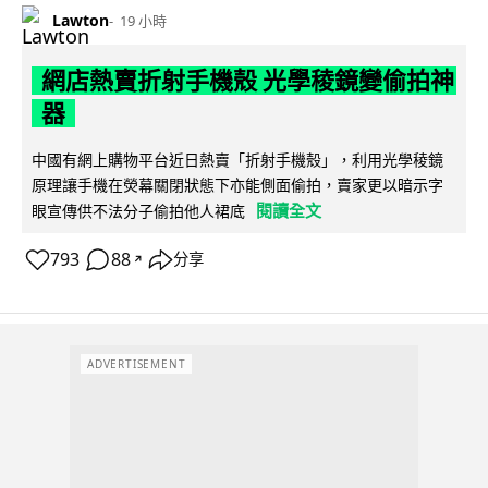
Lawton
19 小時
網店熱賣折射手機殼 光學稜鏡變偷拍神
器
中國有網上購物平台近日熱賣「折射手機殼」，利用光學稜鏡
原理讓手機在熒幕關閉狀態下亦能側面偷拍，賣家更以暗示字
閱讀全文
眼宣傳供不法分子偷拍他人裙底
793
88
分享
↗
ADVERTISEMENT