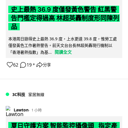
史上最熱 36.9 度僅發黃色警告 紅黑警
告門檻定得過高 林超英轟制度形同陳列
品
本港周日錄得史上最熱 36.9 度，上水更達 39.8 度，惟勞工處
僅發黃色工作暑熱警告。前天文台台長林超英轟現行機制以
閱讀全文
「香港暑熱指數」為基...
62
19
分享
↗
3C科技
家居無線
Lawton
1 小時
夏日守護方案 智能監控攝像頭 指定產