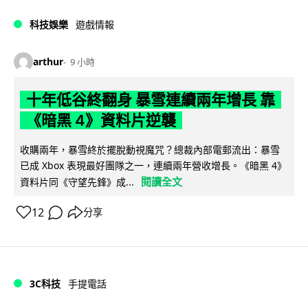
科技娛樂
遊戲情報
arthur
9 小時
十年低谷終翻身 暴雪連續兩年增長 靠
《暗黑 4》資料片逆襲
收購兩年，暴雪終於擺脫動視魔咒？總裁內部電郵流出：暴雪
已成 Xbox 表現最好團隊之一，連續兩年營收增長。《暗黑 4》
閱讀全文
資料片同《守望先鋒》成...
12
分享
3C科技
手提電話