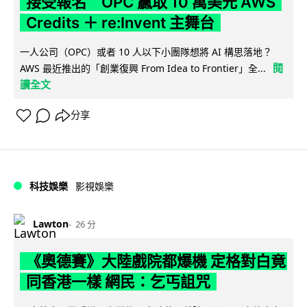
接受報名 OPC 贏取 10 萬美元 AWS
Credits ＋ re:Invent 主舞台
一人公司（OPC）或者 10 人以下小團隊想將 AI 構思落地？
閱
AWS 最近推出的「創業復興 From Idea to Frontier」全...
讀全文
分享
科技娛樂
影視娛樂
Lawton
26 分
《奧德賽》大陸戲院都爆機 定格對白竟
同香港一樣 網民：乞丐詛咒