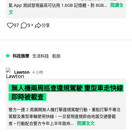
閱讀全
氣 App 測試發現最高可佔用 1.6GB 記憶體，對 8GB...
文
97
9
分享
↗
科技娛樂
生活科技
航拍
Lawton
4 小時
無人機兩周巡查違規駕駛 重型車走快線
即時被截查
警方一連 2 周展開無人機打擊違規駕駛行動，重點打擊不專注
駕駛及重型車輛使用快線，一旦發現違規即由地面交通警截
閱讀全文
查。行動配合警方今年上半年致命...