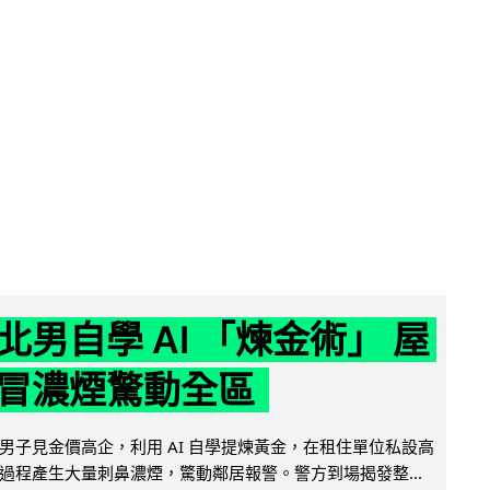
北男自學 AI 「煉金術」 屋
冒濃煙驚動全區
男子見金價高企，利用 AI 自學提煉黃金，在租住單位私設高
過程產生大量刺鼻濃煙，驚動鄰居報警。警方到場揭發整...