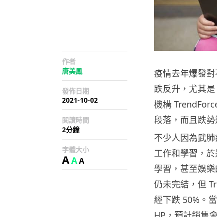
作者
唐美鳳
疫情去年爆發對
跌反升，尤其是 
發佈日期
2021-10-02
機構 TrendF
段落，而且跌勢
閱讀時間
2分鐘
不少人因為武肺
字體大小
工作和學習，於是
A
A
A
學習，甚至娛樂
仍未完結，但 Tre
經下跌 50%。當中
HP，預計銷售會有