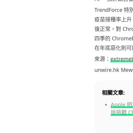
TrendFor
疫苗接種率上升
復正常，對 Ch
四季的 Chro
在年底惡化則可能
來源：
extreme
unwire.hk M
相關文章:
Apple 
版挑戰 Ch