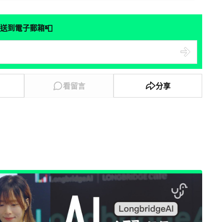
📮
送到電子郵箱
看留言
分享