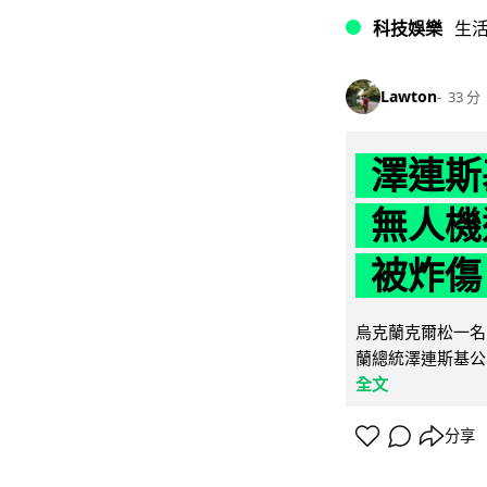
科技娛樂
生
Lawton
33 分
澤連斯
無人機
被炸傷
烏克蘭克爾松一名 
蘭總統澤連斯基公
全文
分享