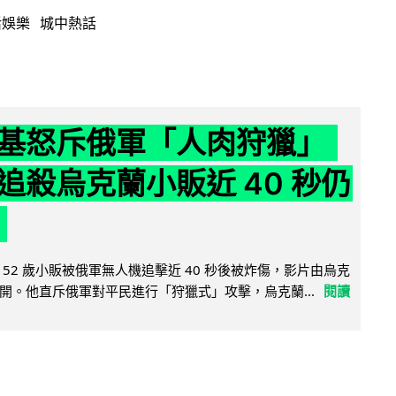
活娛樂
城中熱話
基怒斥俄軍「人肉狩獵」
追殺烏克蘭小販近 40 秒仍
52 歲小販被俄軍無人機追擊近 40 秒後被炸傷，影片由烏克
開。他直斥俄軍對平民進行「狩獵式」攻擊，烏克蘭...
閱讀