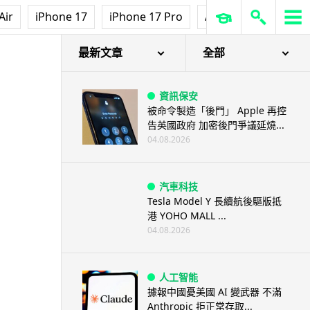
Air
iPhone 17
iPhone 17 Pro
AirPods Pro 3
Ap
最新文章
全部
資訊保安
被命令製造「後門」 Apple 再控
告英國政府 加密後門爭議延燒...
04.08.2026
汽車科技
Tesla Model Y 長續航後驅版抵
港 YOHO MALL ...
04.08.2026
人工智能
據報中國憂美國 AI 變武器 不滿
Anthropic 拒正常存取...