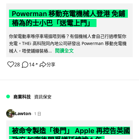
Powerman 移動充電機械人登港 免鋪
樁為的士小巴「送電上門」
你架電動車喺停車場搵唔到樁？有個機械人會自己行過嚟幫你
充電。THEi 高科院同內地公司研發出 Powerman 移動充電機
閱讀全文
械人，唔使鋪線裝樁...
28
14
分享
↗
商業科技
資訊保安
Lawton
1 日
被命令製造「後門」 Apple 再控告英國