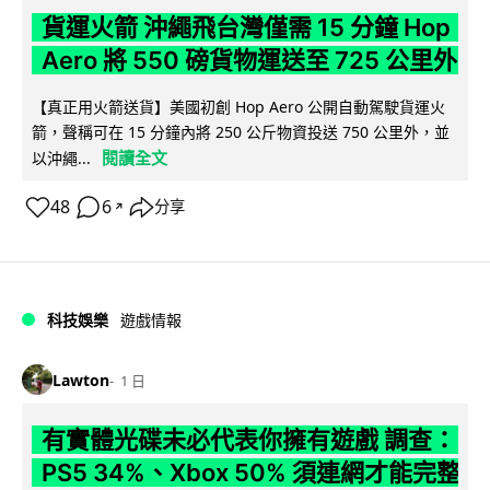
貨運火箭 沖繩飛台灣僅需 15 分鐘 Hop
Aero 將 550 磅貨物運送至 725 公里外
【真正用火箭送貨】美國初創 Hop Aero 公開自動駕駛貨運火
箭，聲稱可在 15 分鐘內將 250 公斤物資投送 750 公里外，並
閱讀全文
以沖繩...
48
6
分享
↗
科技娛樂
遊戲情報
Lawton
1 日
有實體光碟未必代表你擁有遊戲 調查：
PS5 34%、Xbox 50% 須連網才能完整