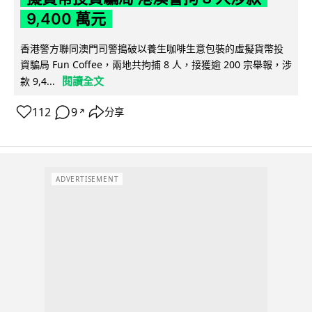
9,400 萬元
香港警方聯同澳門司警搗破以養生咖啡生意包裝的虛擬貨幣投
資騙局 Fun Coffee，兩地共拘捕 8 人，接獲逾 200 宗舉報，涉
閱讀全文
款 9,4...
112
9
分享
↗
ADVERTISEMENT