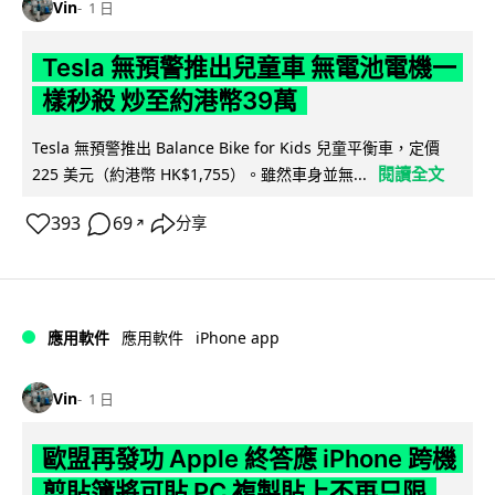
Vin
1 日
Tesla 無預警推出兒童車 無電池電機一
樣秒殺 炒至約港幣39萬
Tesla 無預警推出 Balance Bike for Kids 兒童平衡車，定價
閱讀全文
225 美元（約港幣 HK$1,755）。雖然車身並無...
393
69
分享
↗
iPhone app
應用軟件
應用軟件
Vin
1 日
歐盟再發功 Apple 終答應 iPhone 跨機
剪貼簿將可貼 PC 複製貼上不再只限