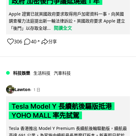
政府 加密後門爭議延燒逾 1 年
Apple 證實已就英國政府要求取得用戶加密資料一事，向英國
調查權力法庭提出新一輪法律訴訟。英國政府要求 Apple 建立
閱讀全文
「後門」以存取全球...
306
40
分享
↗
科技娛樂
生活科技
汽車科技
Lawton
1 日
Tesla Model Y 長續航後驅版抵港
YOHO MALL 率先試駕
Tesla 香港推出 Model Y Premium 長續航後輪驅動版，續航最
高達 691 公里，為家族中續航最長單摩打版本。新車即日起於