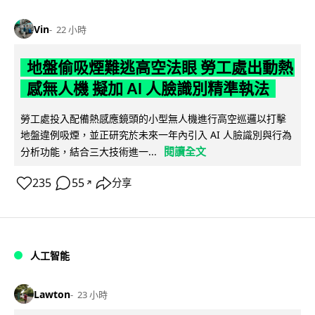
Vin
22 小時
地盤偷吸煙難逃高空法眼 勞工處出動熱
感無人機 擬加 AI 人臉識別精準執法
勞工處投入配備熱感應鏡頭的小型無人機進行高空巡邏以打擊
地盤違例吸煙，並正研究於未來一年內引入 AI 人臉識別與行為
閱讀全文
分析功能，結合三大技術進一...
235
55
分享
↗
人工智能
Lawton
23 小時