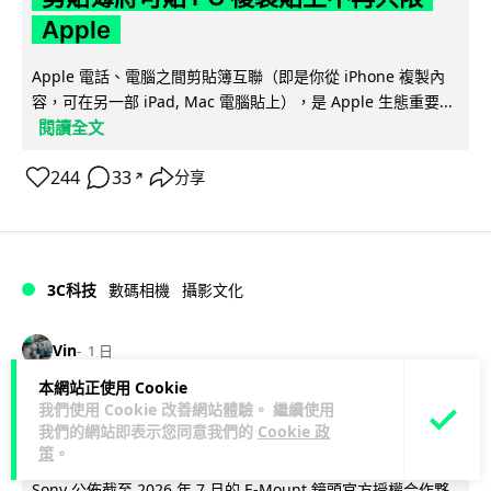
Apple
Apple 電話、電腦之間剪貼簿互聯（即是你從 iPhone 複製內
容，可在另一部 iPad, Mac 電腦貼上），是 Apple 生態重要...
閱讀全文
244
33
分享
↗
3C科技
數碼相機
攝影文化
Vin
1 日
本網站正使用 Cookie
Sony 授權鏡頭名單公佈 中國廠平價鏡
我們使用 Cookie 改善網站體驗。 繼續使用
我們的網站即表示您同意我們的
Cookie 政
頭全數缺席 Nikon 已告唯卓仕侵權
策
。
Sony 公佈截至 2026 年 7 月的 E-Mount 鏡頭官方授權合作夥