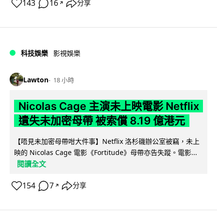
143
16
分享
↗
科技娛樂
影視娛樂
Lawton
18 小時
Nicolas Cage 主演未上映電影 Netflix
遺失未加密母帶 被索償 8.19 億港元
【唔見未加密母帶咁大件事】Netflix 洛杉磯辦公室被竊，未上
映的 Nicolas Cage 電影《Fortitude》母帶亦告失蹤。電影...
閱讀全文
154
7
分享
↗