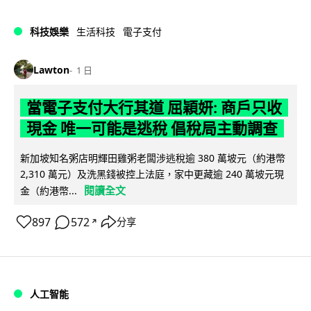
科技娛樂
生活科技
電子支付
Lawton
1 日
當電子支付大行其道 屈穎妍: 商戶只收
現金 唯一可能是逃稅 倡稅局主動調查
新加坡知名粥店明輝田雞粥老闆涉逃稅逾 380 萬坡元（約港幣
2,310 萬元）及洗黑錢被控上法庭，家中更藏逾 240 萬坡元現
閱讀全文
金（約港幣...
897
572
分享
↗
人工智能