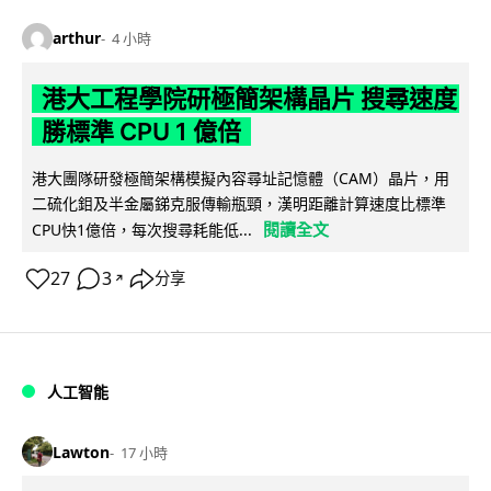
arthur
4 小時
港大工程學院研極簡架構晶片 搜尋速度
勝標準 CPU 1 億倍
港大團隊研發極簡架構模擬內容尋址記憶體（CAM）晶片，用
二硫化鉬及半金屬銻克服傳輸瓶頸，漢明距離計算速度比標準
閱讀全文
CPU快1億倍，每次搜尋耗能低...
27
3
分享
↗
人工智能
Lawton
17 小時