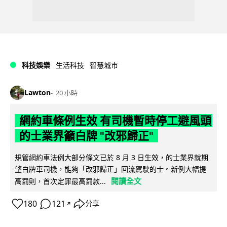
科技娛樂
生活科技
智慧城市
Lawton
20 小時
網約車條例生效 有司機暫時停工避風頭
的士業界籲白牌 "改邪歸正"
規管網約車法例大部分條文已於 8 月 3 日生效，的士業界就期
望白牌車司機，能夠「改邪歸正」回流駕駛的士。新例大幅提
閱讀全文
高罰則，首次定罪最高罰款...
180
121
分享
↗