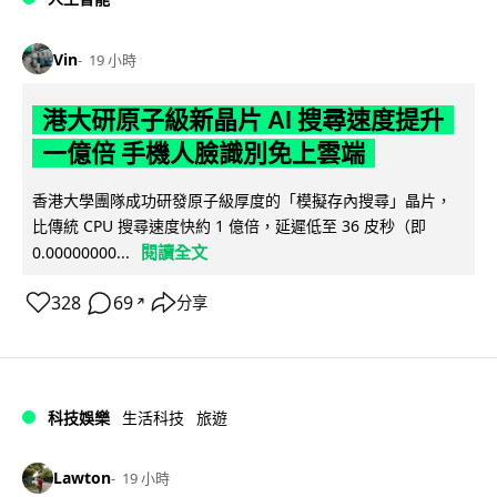
Vin
19 小時
港大研原子級新晶片 AI 搜尋速度提升
一億倍 手機人臉識別免上雲端
香港大學團隊成功研發原子級厚度的「模擬存內搜尋」晶片，
比傳統 CPU 搜尋速度快約 1 億倍，延遲低至 36 皮秒（即
閱讀全文
0.00000000...
328
69
分享
↗
科技娛樂
生活科技
旅遊
Lawton
19 小時