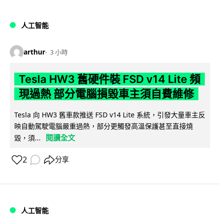
人工智能
arthur
3 小時
Tesla HW3 舊硬件裝 FSD v14 Lite 頻
現過熱 部分電腦損毀車主須自費維修
Tesla 向 HW3 舊車款推送 FSD v14 Lite 系統，引發大量車主反
映自動駕駛電腦嚴重過熱，部分更觸發高溫保護甚至直接燒
閱讀全文
毀，須...
2
分享
人工智能