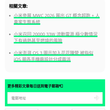
相關文章:
小米參展 MWC 2026 展出 GT 概念超跑 + 人
車家生態系統
小米召回 20000 33W 流動電源 極少數情況
下有過熱甚至燃燒的風險
小米澎湃 OS 3 圖示加入花花陣營 被指似
iOS 揭各手機廠設計分成兩派
📮
更多精彩文章每日送到電子郵箱