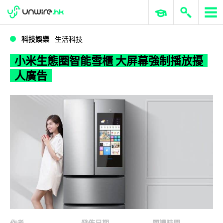
WWDC 2026
GenAI 與雲端科技專區
ERP 與商業 AI
小米生態圈智能雪櫃 大屏幕強制播放擾人廣告
科技娛樂
生活科技
小米生態圈智能雪櫃 大屏幕強制播放擾
人廣告
作者
發佈日期
閱讀時間