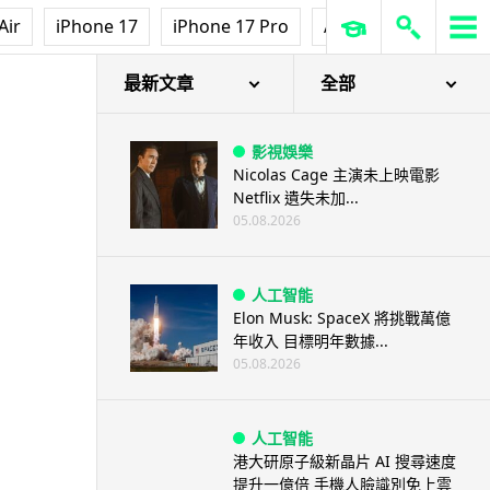
資訊保安
Air
iPhone 17
iPhone 17 Pro
AirPods Pro 3
Ap
東華學院誤發取錄電郵 全數
11,139 名申請人一度空歡喜 ...
05.08.2026
最新文章
全部
影視娛樂
Nicolas Cage 主演未上映電影
Netflix 遺失未加...
05.08.2026
人工智能
Elon Musk: SpaceX 將挑戰萬億
年收入 目標明年數據...
05.08.2026
人工智能
港大研原子級新晶片 AI 搜尋速度
提升一億倍 手機人臉識別免上雲