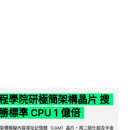
程學院研極簡架構晶片 搜
標準 CPU 1 億倍
架構模擬內容尋址記憶體（CAM）晶片，用二硫化鉬及半金