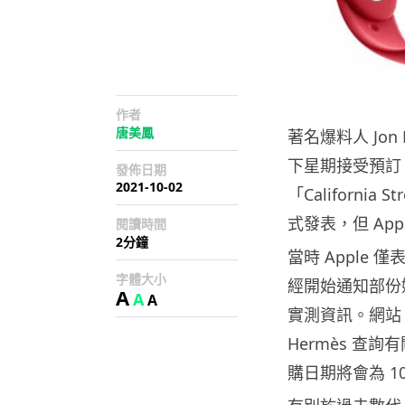
作者
唐美鳳
著名爆料人 Jon P
下星期接受預訂，
發佈日期
2021-10-02
「California 
式發表，但 Ap
閱讀時間
2分鐘
當時 Apple 僅
字體大小
經開始通知部份媒體，
A
A
A
實測資訊。網站 M
Hermès 查詢
購日期將會為 10