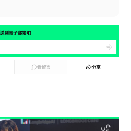
📮
送到電子郵箱
看留言
分享