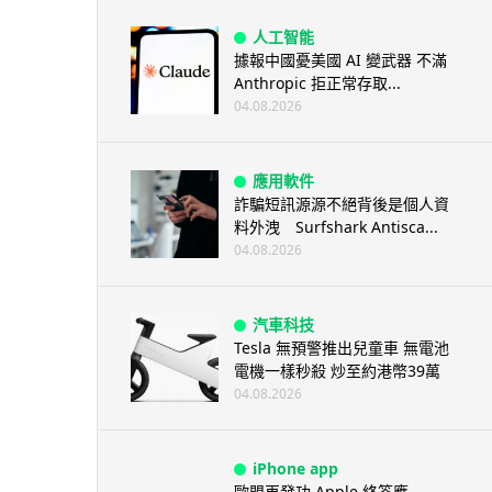
人工智能
據報中國憂美國 AI 變武器 不滿
Anthropic 拒正常存取...
04.08.2026
應用軟件
詐騙短訊源源不絕背後是個人資
料外洩 Surfshark Antisca...
04.08.2026
汽車科技
Tesla 無預警推出兒童車 無電池
電機一樣秒殺 炒至約港幣39萬
04.08.2026
iPhone app
歐盟再發功 Apple 終答應