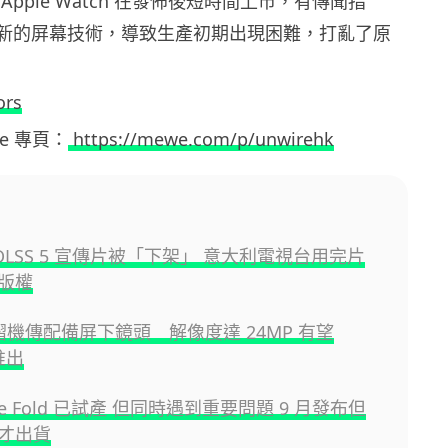
Apple Watch 在發佈後短時間上市，有傳聞指
 採用全新的屏幕技術，導致生產初期出現困難，打亂了原
ors
ewe 專頁：
https://mewe.com/p/unwirehk
A DLSS 5 宣傳片被「下架」 意大利電視台用完片
版權
e 摺機傳配備屏下鏡頭 解像度達 24MP 有望
推出
one Fold 已試產 但同時遇到重要問題 9 月發布但
才出貨