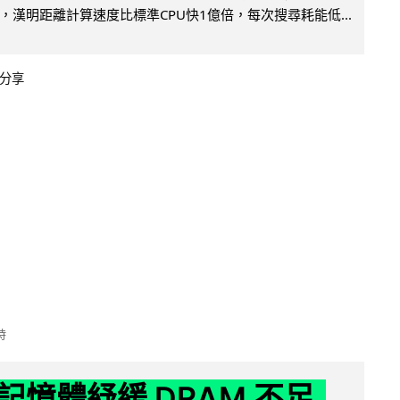
，漢明距離計算速度比標準CPU快1億倍，每次搜尋耗能低...
分享
時
記憶體紓緩 DRAM 不足