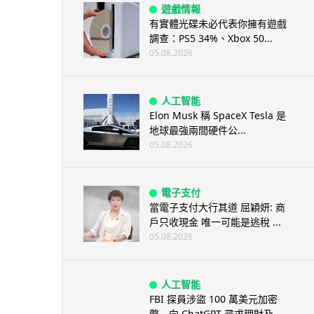
遊戲情報
有實體光碟未必代表你擁有遊戲
調查：PS5 34%、Xbox 50...
05.08.2026
人工智能
Elon Musk 稱 SpaceX Tesla 是
地球最強兩間硬件公...
05.08.2026
電子支付
當電子支付大行其道 屈穎妍: 商
戶只收現金 唯一可能是逃稅 ...
05.08.2026
人工智能
FBI 探員涉盜 100 萬美元加密
幣 向 ChatGPT 尋求理財及...