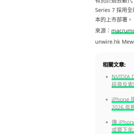
有別於過去數代 
Series 7
本的上市部署。
來源：
macrum
unwire.hk M
相關文章:
NVIDI
段竟反索
iPhon
2026 年
傳 iPh
或要下年