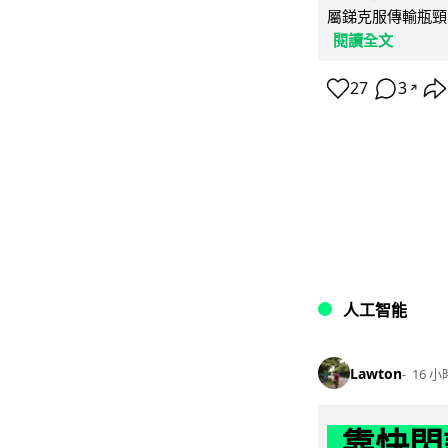
屬銻克服傳輸瓶頸
閱讀全文
27
3
↗
人工智能
Lawton
16 小
靠快閃