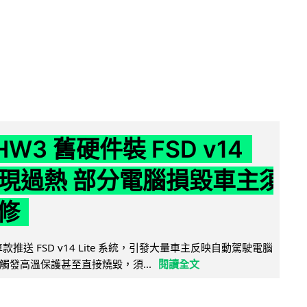
 HW3 舊硬件裝 FSD v14
e 頻現過熱 部分電腦損毀車主須
修
 舊車款推送 FSD v14 Lite 系統，引發大量車主反映自動駕駛電腦
觸發高溫保護甚至直接燒毀，須...
閱讀全文