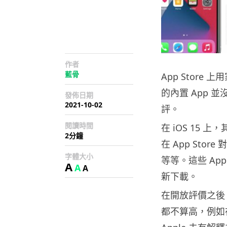
作者
藍骨
App Store
的內置 App
發佈日期
2021-10-02
評。
閱讀時間
在 iOS 15 
2分鐘
在 App Sto
字體大小
等等。這些 App 
A
A
A
新下載。
在開放評價之後
都不算高，例如在美國