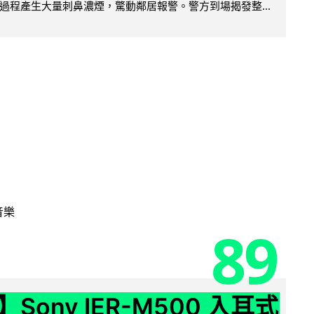
過程產生大量刺鼻濃煙，驚動鄰居報警。警方到場揭發整...
音樂
89
Sony IER-M500 入耳式