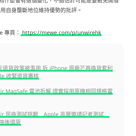
有解釋為什麼會有這個變化，不過估計可能是要避免開發
e 利用自身壟斷地位維持優勢的批評。
ewe 專頁：
https://mewe.com/p/unwirehk
 天退貨政策被濫用 拆 iPhone 原廠芒再換貨套利
ple 收緊退貨審核
e Air MagSafe 電池拆解 證實採用原機相同規格電
e Air 屈曲測試挑戰 Apple 高層邀請記者測試
曲後還原