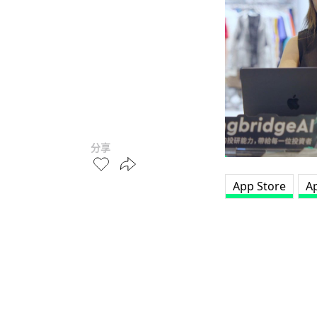
分享
App Store
A