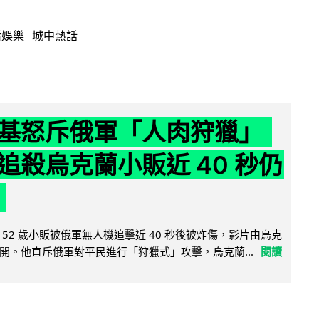
活娛樂
城中熱話
基怒斥俄軍「人肉狩獵」
追殺烏克蘭小販近 40 秒仍
52 歲小販被俄軍無人機追擊近 40 秒後被炸傷，影片由烏克
開。他直斥俄軍對平民進行「狩獵式」攻擊，烏克蘭...
閱讀