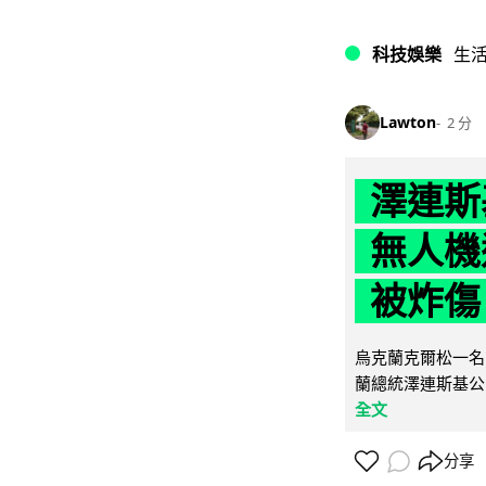
科技娛樂
生
Lawton
2 分
澤連斯
無人機
被炸傷
烏克蘭克爾松一名 
蘭總統澤連斯基公
全文
分享