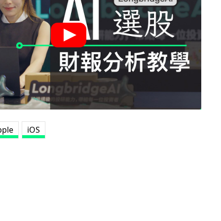
pple
iOS