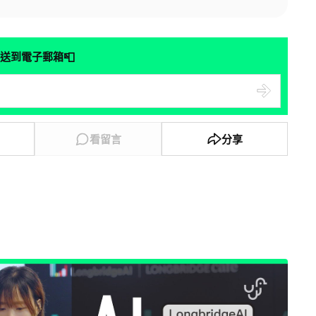
📮
送到電子郵箱
看留言
分享