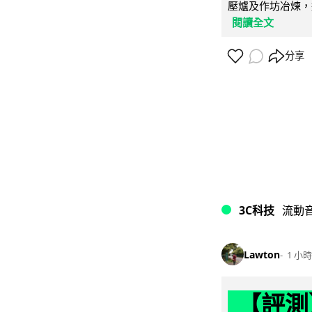
壓爐及作坊冶煉，
閱讀全文
分享
3C科技
流動
Lawton
1 小時
【評測】