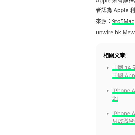
Apple 未
者認為 Appl
來源：
9to5Mac
unwire.hk M
相關文章:
中國 14
中國 Ap
iPhon
池
iPhon
只輕微彎