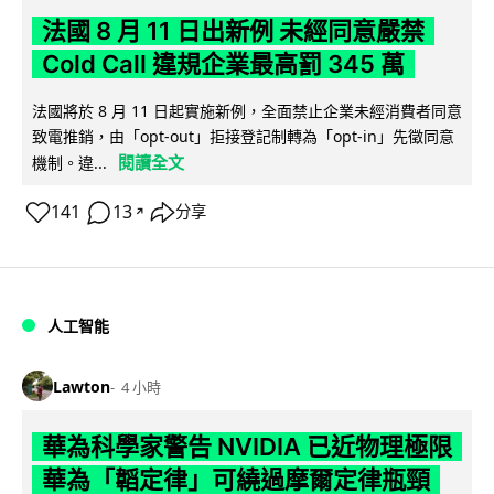
法國 8 月 11 日出新例 未經同意嚴禁
Cold Call 違規企業最高罰 345 萬
法國將於 8 月 11 日起實施新例，全面禁止企業未經消費者同意
致電推銷，由「opt-out」拒接登記制轉為「opt-in」先徵同意
閱讀全文
機制。違...
141
13
分享
↗
人工智能
Lawton
4 小時
華為科學家警告 NVIDIA 已近物理極限
華為「韜定律」可繞過摩爾定律瓶頸