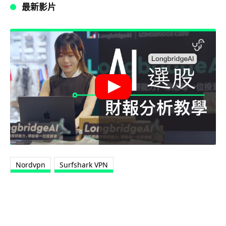
最新影片
Nordvpn
Surfshark VPN