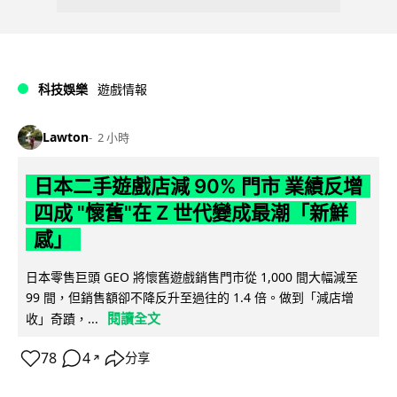
科技娛樂
遊戲情報
Lawton
2 小時
日本二手遊戲店減 90% 門市 業績反增
四成 "懷舊"在 Z 世代變成最潮「新鮮
感」
日本零售巨頭 GEO 將懷舊遊戲銷售門市從 1,000 間大幅減至
99 間，但銷售額卻不降反升至過往的 1.4 倍。做到「減店增
閱讀全文
收」奇蹟，...
78
4
分享
↗