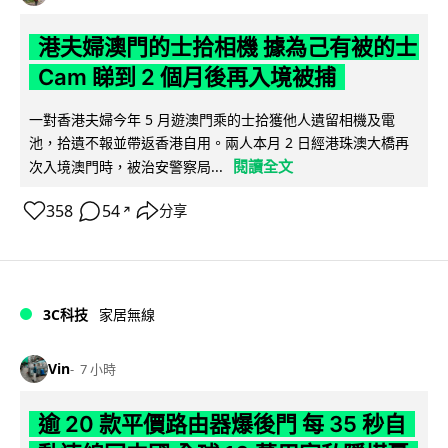
港夫婦澳門的士拾相機 據為己有被的士
Cam 睇到 2 個月後再入境被捕
一對香港夫婦今年 5 月遊澳門乘的士拾獲他人遺留相機及電
池，拾遺不報並帶返香港自用。兩人本月 2 日經港珠澳大橋再
閱讀全文
次入境澳門時，被治安警察局...
358
54
分享
↗
3C科技
家居無線
Vin
7 小時
逾 20 款平價路由器爆後門 每 35 秒自