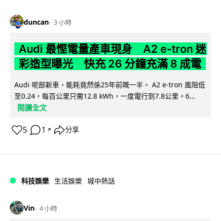
duncan
3 小時
Audi 最慳電量產車現身 A2 e-tron 迷
彩造型曝光 快充 26 分鐘充滿 8 成電
Audi 呢部新車，能耗竟然係25年前嘅一半。 A2 e-tron 風阻低
至0.24，每百公里只需12.8 kWh，一度電行到7.8公里。6...
閱讀全文
5
1
分享
↗
科技娛樂
生活娛樂
城中熱話
Vin
4 小時