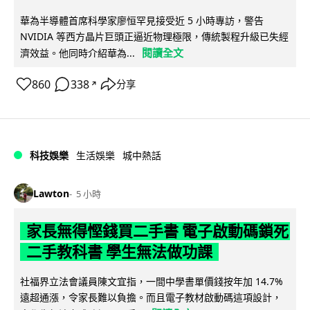
華為半導體首席科學家廖恒罕見接受近 5 小時專訪，警告
NVIDIA 等西方晶片巨頭正逼近物理極限，傳統製程升級已失經
閱讀全文
濟效益。他同時介紹華為...
860
338
分享
↗
科技娛樂
生活娛樂
城中熱話
Lawton
5 小時
家長無得慳錢買二手書 電子啟動碼鎖死
二手教科書 學生無法做功課
社福界立法會議員陳文宜指，一間中學書單價錢按年加 14.7%
遠超通漲，令家長難以負擔。而且電子教材啟動碼這項設計，