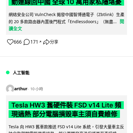
動連線回中國 全球 10 萬用家私隱堪憂
網絡安全公司 VulnCheck 揭發中國智博通電子（Zbtlink）生產
閱
的 20 多款路由器內置後門程式「Endlessdoors」（無盡...
讀全文
666
171
分享
↗
人工智能
arthur
10 小時
Tesla HW3 舊硬件裝 FSD v14 Lite 頻
現過熱 部分電腦損毀車主須自費維修
Tesla 向 HW3 舊車款推送 FSD v14 Lite 系統，引發大量車主反