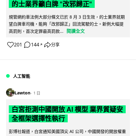
的士業界籲白牌 "改邪歸正"
規管網約車法例大部分條文已於 8 月 3 日生效，的士業界就期
望白牌車司機，能夠「改邪歸正」回流駕駛的士。新例大幅提
閱讀全文
高罰則，首次定罪最高罰款...
201
144
分享
↗
人工智能
Lawton
1 日
白宮拒測中國開放 AI 模型 業界質疑安
全框架選擇性執行
彭博社報道，白宮通知美國頂尖 AI 公司，中國開發的開放權重