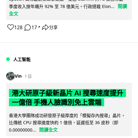
閱讀
季度收入按年飆升 92% 至 78 億美元。行政總裁 Elon...
全文
128
17
分享
↗
人工智能
Vin
1 日
港大研原子級新晶片 AI 搜尋速度提升
一億倍 手機人臉識別免上雲端
香港大學團隊成功研發原子級厚度的「模擬存內搜尋」晶片，
比傳統 CPU 搜尋速度快約 1 億倍，延遲低至 36 皮秒（即
閱讀全文
0.00000000...