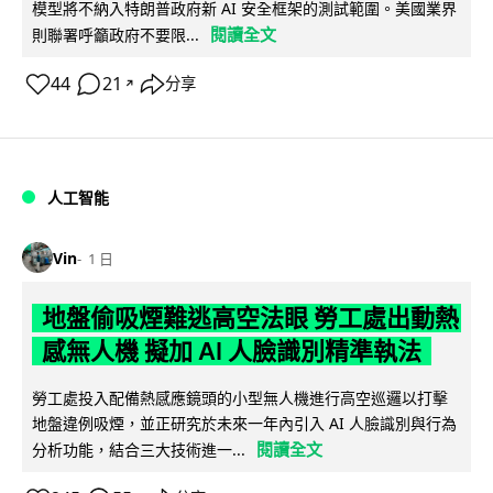
模型將不納入特朗普政府新 AI 安全框架的測試範圍。美國業界
閱讀全文
則聯署呼籲政府不要限...
44
21
分享
↗
人工智能
Vin
1 日
地盤偷吸煙難逃高空法眼 勞工處出動熱
感無人機 擬加 AI 人臉識別精準執法
勞工處投入配備熱感應鏡頭的小型無人機進行高空巡邏以打擊
地盤違例吸煙，並正研究於未來一年內引入 AI 人臉識別與行為
閱讀全文
分析功能，結合三大技術進一...