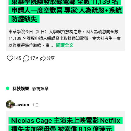
東華學院誤發取錄電郵 全數 11,139 名
申請人一度空歡喜 專家:人為疏忽+系統
防護缺失
東華學院今日（5 日）大學聯招放榜之際，因人為疏忽向全數
11,139 名課程申請人錯誤發出取錄通知電郵，令大批考生一度
閱讀全文
以為獲得學位取錄，事...
145
17
分享
↗
科技娛樂
影視娛樂
Lawton
1 日
Nicolas Cage 主演未上映電影 Netflix
遺失未加密母帶 被索償 8.19 億港元