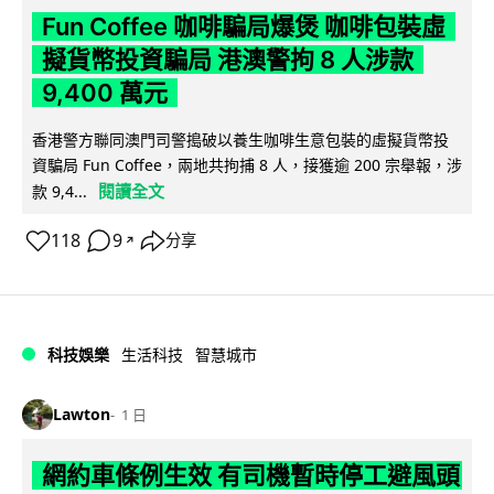
Fun Coffee 咖啡騙局爆煲 咖啡包裝虛
擬貨幣投資騙局 港澳警拘 8 人涉款
9,400 萬元
香港警方聯同澳門司警搗破以養生咖啡生意包裝的虛擬貨幣投
資騙局 Fun Coffee，兩地共拘捕 8 人，接獲逾 200 宗舉報，涉
閱讀全文
款 9,4...
118
9
分享
↗
科技娛樂
生活科技
智慧城市
Lawton
1 日
網約車條例生效 有司機暫時停工避風頭