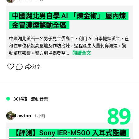
中國湖北男自學 AI 「煉金術」 屋內煉
金冒濃煙驚動全區
中國湖北黃石一名男子見金價高企，利用 AI 自學提煉黃金，在
租住單位私設高壓爐及作坊冶煉，過程產生大量刺鼻濃煙，驚
閱讀全文
動鄰居報警。警方到場揭發整...
分享
3C科技
流動音樂
89
Lawton
1 小時
【評測】Sony IER-M500 入耳式監聽