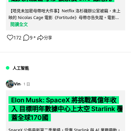
【唔見未加密母帶咁大件事】Netflix 洛杉磯辦公室被竊，未上
映的 Nicolas Cage 電影《Fortitude》母帶亦告失蹤。電影...
閱讀全文
172
9
分享
↗
人工智能
Vin
1 日
Elon Musk: SpaceX 將挑戰萬億年收
入 目標明年數據中心上太空 Starlink 覆
蓋全球170國
SpaceX 公佈最新第二季業績，受惠 Starlink 與 AI 業務帶動，