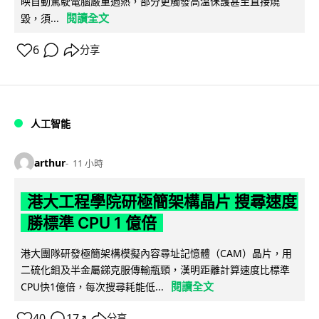
映自動駕駛電腦嚴重過熱，部分更觸發高溫保護甚至直接燒
閱讀全文
毀，須...
6
分享
人工智能
arthur
11 小時
港大工程學院研極簡架構晶片 搜尋速度
勝標準 CPU 1 億倍
港大團隊研發極簡架構模擬內容尋址記憶體（CAM）晶片，用
二硫化鉬及半金屬銻克服傳輸瓶頸，漢明距離計算速度比標準
閱讀全文
CPU快1億倍，每次搜尋耗能低...
40
17
分享
↗