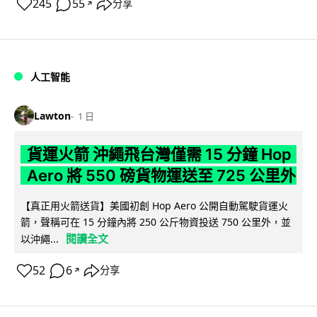
245
55
分享
↗
人工智能
Lawton
1 日
貨運火箭 沖繩飛台灣僅需 15 分鐘 Hop
Aero 將 550 磅貨物運送至 725 公里外
【真正用火箭送貨】美國初創 Hop Aero 公開自動駕駛貨運火
箭，聲稱可在 15 分鐘內將 250 公斤物資投送 750 公里外，並
閱讀全文
以沖繩...
52
6
分享
↗