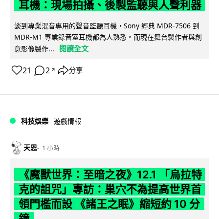
耳機：現場拍攝、後製監聽與人聲利器
談到專業混音專用的聲音監聽耳機，Sony 經典 MDR-7506 到
MDR-M1 專業錄音室耳機都為人熟悉。而現在舞台製作者與創
閱讀全文
意影像製作...
21
2
分享
↗
科技娛樂
遊戲情報
天恩
1 小時
《魔獸世界：至暗之夜》12.1 「烏拉特
克的詛咒」專訪：巢穴不為提高世界首
領門檻而設 《諸王之眠》縮短約 10 分
鐘