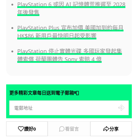
PlayStation 6 或因 AI 記憶體荒推遲至 2028
年後發售
PlayStation Plus 宣布加價 美國加到約每月
HK$86 新用戶最快明日起受影響
PlayStation 停止實體光碟 多國玩家發起集
體索償 荷蘭團體告 Sony 索賠 4 億
📮
更多精彩文章每日送到電子郵箱
讚好
0
看留言
分享