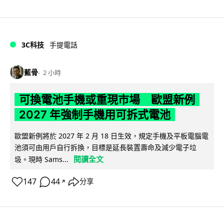
3C科技
手提電話
藍骨
2 小時
可換電池手機或重現市場 歐盟新例
2027 年強制手機用可拆式電池
歐盟新例將於 2027 年 2 月 18 日生效，規定手機及平板電腦電
池須可由用戶自行拆換，目標是延長裝置壽命及減少電子垃
閱讀全文
圾。現時 Sams...
147
44
分享
↗