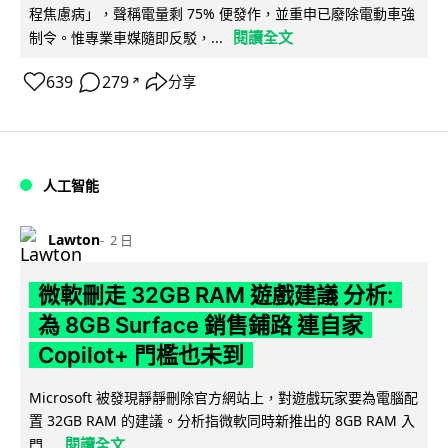
程焦慮病」，聲稱電量剩 75% 便發作，並重申已廢除電動車強
閱讀全文
制令。惟專業車媒隨即反駁，...
639
279
分享
↗
人工智能
Lawton
2 日
微軟刪走 32GB RAM 遊戲建議 分析:
為 8GB Surface 銷售鋪路 連自家
Copilot+ 門檻也未到
Microsoft 被發現靜靜刪除官方網站上，對遊戲玩家要為電腦配
置 32GB RAM 的建議。分析指微軟同時新推出的 8GB RAM 入
閱讀全文
門...