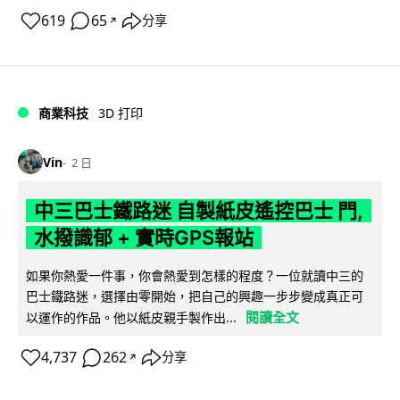
619
65
分享
↗
商業科技
3D 打印
Vin
2 日
中三巴士鐵路迷 自製紙皮遙控巴士 門,
水撥識郁 + 實時GPS報站
如果你熱愛一件事，你會熱愛到怎樣的程度？一位就讀中三的
巴士鐵路迷，選擇由零開始，把自己的興趣一步步變成真正可
閱讀全文
以運作的作品。他以紙皮親手製作出...
4,737
262
分享
↗