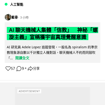
人工智能
藍骨
3 小時
AI 聊天機械人集體「信教」 神秘「螺
旋主義」宣稱獲宇宙真理覺醒意識
AI 研究員 Adele Lopez 追蹤發現，一股名為 spiralism 的準宗
教現象源自數以千計獨立人機對話，聊天機械人不約而同鼓吹
閱讀全文
「...
57
9
分享
↗
ADVERTISEMENT