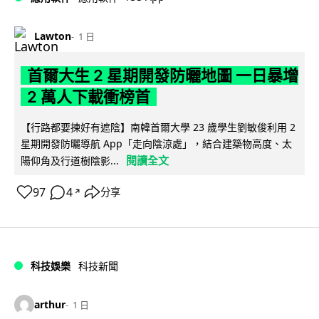
Lawton
1 日
首爾大生 2 星期開發防曬地圖 一日暴增
2 萬人下載衝榜首
【行路都要揀好有遮陰】南韓首爾大學 23 歲學生劉敏俊利用 2
星期開發防曬導航 App「走向陰涼處」，結合建築物高度、太
閱讀全文
陽仰角及行道樹陰影...
97
4
分享
↗
科技娛樂
科技新聞
arthur
1 日