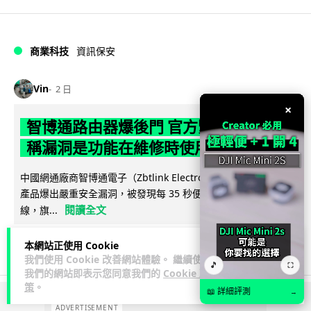
商業科技
資訊保安
Vin
2 日
×
智博通路由器爆後門 官方緊急下架止血
稱漏洞是功能在維修時使用
中國網通廠商智博通電子（Zbtlink Electronics）旗下的路由器
產品爆出嚴重安全漏洞，被發現每 35 秒便會與中國伺服器連
閱讀全文
線，旗...
382
86
分享
↗
本網站正使用 Cookie
我們使用 Cookie 改善網站體驗。 繼續使用
🎵
⛶
我們的網站即表示您同意我們的
Cookie 政
策
。
📖 詳細評測
→
ADVERTISEMENT