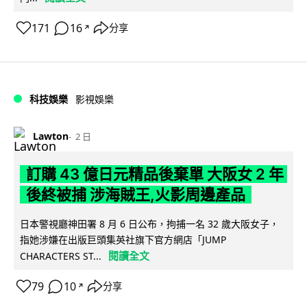
171
16
分享
↗
科技娛樂
影視娛樂
Lawton
2 日
訂購 43 億日元精品後棄單 大阪女 2 年
後終被捕 涉海賊王,火影周邊產品
日本警視廳神田署 8 月 6 日公布，拘捕一名 32 歲大阪女子，
指她涉嫌在出版巨頭集英社旗下官方網店「JUMP
閱讀全文
CHARACTERS ST...
79
10
分享
↗