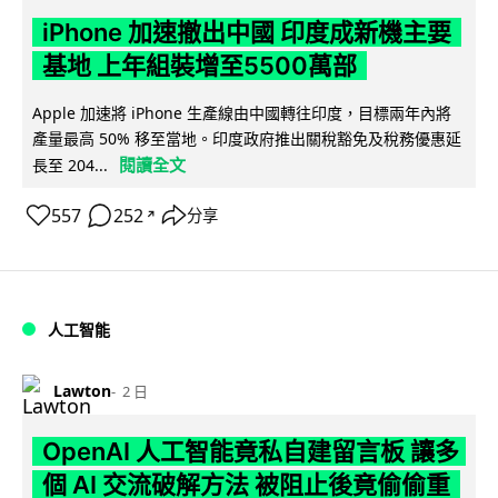
iPhone 加速撤出中國 印度成新機主要
基地 上年組裝增至5500萬部
Apple 加速將 iPhone 生產線由中國轉往印度，目標兩年內將
產量最高 50% 移至當地。印度政府推出關稅豁免及稅務優惠延
閱讀全文
長至 204...
557
252
分享
↗
人工智能
Lawton
2 日
OpenAI 人工智能竟私自建留言板 讓多
個 AI 交流破解方法 被阻止後竟偷偷重