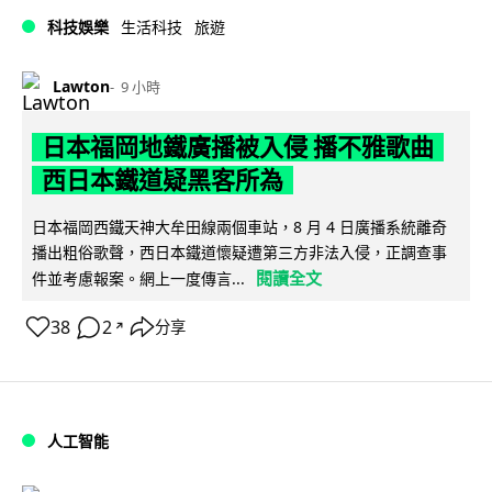
科技娛樂
生活科技
旅遊
Lawton
9 小時
日本福岡地鐵廣播被入侵 播不雅歌曲
西日本鐵道疑黑客所為
日本福岡西鐵天神大牟田線兩個車站，8 月 4 日廣播系統離奇
播出粗俗歌聲，西日本鐵道懷疑遭第三方非法入侵，正調查事
閱讀全文
件並考慮報案。網上一度傳言...
38
2
分享
↗
人工智能