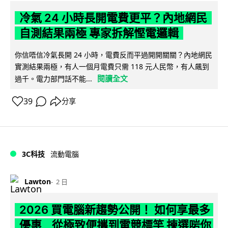
冷氣 24 小時長開電費更平？內地網民
自測結果兩極 專家拆解慳電邏輯
你信唔信冷氣長開 24 小時，電費反而平過開開關關？內地網民
實測結果兩極，有人一個月電費只需 118 元人民幣，有人飆到
閱讀全文
過千。電力部門話不能...
39
分享
3C科技
流動電腦
Lawton
2 日
2026 買電腦新趨勢公開！ 如何享最多
優惠 從極致便攜到電競標竿 揀選啱你