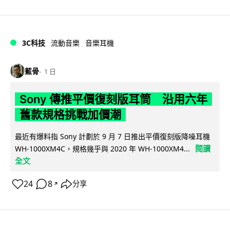
3C科技
流動音樂
音樂耳機
藍骨
1 日
Sony 傳推平價復刻版耳筒 沿用六年
舊款規格挑戰加價潮
最近有爆料指 Sony 計劃於 9 月 7 日推出平價復刻版降噪耳機
閱讀
WH-1000XM4C，規格幾乎與 2020 年 WH-1000XM4...
全文
24
8
分享
↗