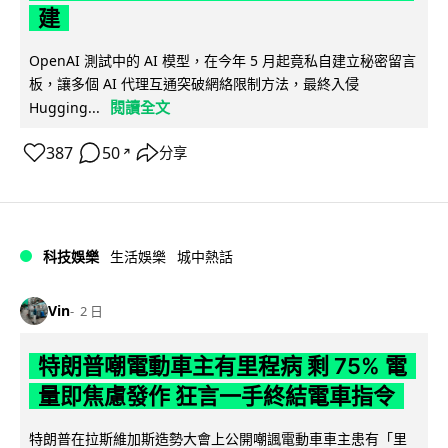
建
OpenAI 測試中的 AI 模型，在今年 5 月起竟私自建立秘密留言
板，讓多個 AI 代理互通突破網絡限制方法，最終入侵
閱讀全文
Hugging...
387
50
分享
↗
科技娛樂
生活娛樂
城中熱話
Vin
2 日
特朗普嘲電動車主有里程病 剩 75% 電
量即焦慮發作 狂言一手終結電車指令
特朗普在拉斯維加斯造勢大會上公開嘲諷電動車車主患有「里