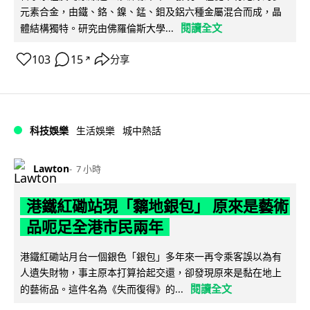
元素合金，由鐵、鉻、鎳、錳、鉬及鋁六種金屬混合而成，晶
閱讀全文
體結構獨特。研究由佛羅倫斯大學...
103
15
分享
↗
科技娛樂
生活娛樂
城中熱話
Lawton
7 小時
港鐵紅磡站現「黐地銀包」 原來是藝術
品呃足全港市民兩年
港鐵紅磡站月台一個銀色「銀包」多年來一再令乘客誤以為有
人遺失財物，事主原本打算拾起交還，卻發現原來是黏在地上
閱讀全文
的藝術品。這件名為《失而復得》的...