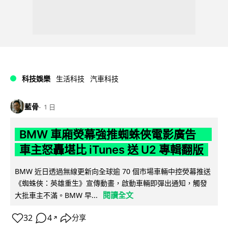
科技娛樂
生活科技
汽車科技
藍骨
1 日
BMW 車廂熒幕強推蜘蛛俠電影廣告
車主怒轟堪比 iTunes 送 U2 專輯翻版
BMW 近日透過無線更新向全球逾 70 個市場車輛中控熒幕推送
《蜘蛛俠：英雄重生》宣傳動畫，啟動車輛即彈出通知，觸發
閱讀全文
大批車主不滿。BMW 早...
32
4
分享
↗