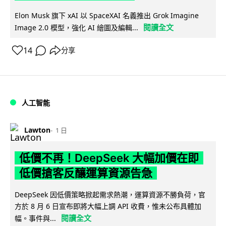
Elon Musk 旗下 xAI 以 SpaceXAI 名義推出 Grok Imagine
閱讀全文
Image 2.0 模型，強化 AI 繪圖及編輯...
14
分享
人工智能
Lawton
1 日
低價不再！DeepSeek 大幅加價在即
低價搶客反釀運算資源告急
DeepSeek 因低價策略掀起需求熱潮，運算資源不勝負荷，官
方於 8 月 6 日宣布即將大幅上調 API 收費，惟未公布具體加
閱讀全文
幅。事件與...