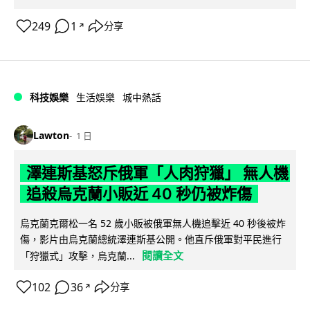
249
1
分享
↗
科技娛樂
生活娛樂
城中熱話
Lawton
1 日
澤連斯基怒斥俄軍「人肉狩獵」 無人機
追殺烏克蘭小販近 40 秒仍被炸傷
烏克蘭克爾松一名 52 歲小販被俄軍無人機追擊近 40 秒後被炸
傷，影片由烏克蘭總統澤連斯基公開。他直斥俄軍對平民進行
閱讀全文
「狩獵式」攻擊，烏克蘭...
102
36
分享
↗