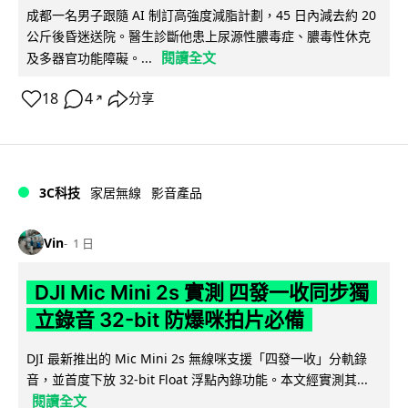
成都一名男子跟隨 AI 制訂高強度減脂計劃，45 日內減去約 20
公斤後昏迷送院。醫生診斷他患上尿源性膿毒症、膿毒性休克
閱讀全文
及多器官功能障礙。...
18
4
分享
↗
3C科技
家居無線
影音產品
Vin
1 日
DJI Mic Mini 2s 實測 四發一收同步獨
立錄音 32-bit 防爆咪拍片必備
DJI 最新推出的 Mic Mini 2s 無線咪支援「四發一收」分軌錄
音，並首度下放 32-bit Float 浮點內錄功能。本文經實測其...
閱讀全文