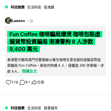
科技娛樂
生活科技
區塊鏈
Lawton
1 日
Fun Coffee 咖啡騙局爆煲 咖啡包裝虛
擬貨幣投資騙局 港澳警拘 8 人涉款
9,400 萬元
香港警方聯同澳門司警搗破以養生咖啡生意包裝的虛擬貨幣投
資騙局 Fun Coffee，兩地共拘捕 8 人，接獲逾 200 宗舉報，涉
閱讀全文
款 9,4...
116
9
分享
↗
科技娛樂
生活科技
智慧城市