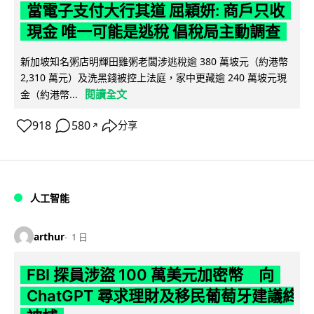
當電子支付大行其道 屈穎妍: 商戶只收
現金 唯一可能是逃稅 倡稅局主動調查
新加坡知名粥店明輝田雞粥老闆涉逃稅逾 380 萬坡元（約港幣
2,310 萬元）及洗黑錢被控上法庭，家中更藏逾 240 萬坡元現
閱讀全文
金（約港幣...
918
580
分享
↗
人工智能
arthur
1 日
FBI 探員涉盜 100 萬美元加密幣 向
ChatGPT 尋求理財及移民葡萄牙建議終