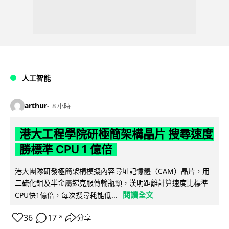
人工智能
arthur
8 小時
港大工程學院研極簡架構晶片 搜尋速度
勝標準 CPU 1 億倍
港大團隊研發極簡架構模擬內容尋址記憶體（CAM）晶片，用
二硫化鉬及半金屬銻克服傳輸瓶頸，漢明距離計算速度比標準
閱讀全文
CPU快1億倍，每次搜尋耗能低...
36
17
分享
↗