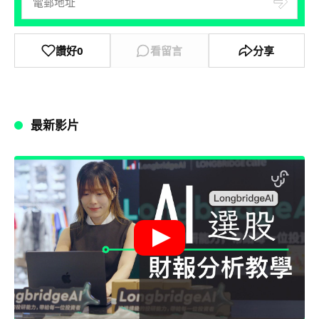
讚好
0
看留言
分享
最新影片