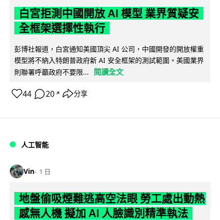
白宮拒測中國開放 AI 模型 業界質疑安
全框架選擇性執行
彭博社報道，白宮通知美國頂尖 AI 公司，中國開發的開放權重
模型將不納入特朗普政府新 AI 安全框架的測試範圍。美國業界
閱讀全文
則聯署呼籲政府不要限...
44
20
分享
↗
人工智能
Vin
1 日
地盤偷吸煙難逃高空法眼 勞工處出動熱
感無人機 擬加 AI 人臉識別精準執法