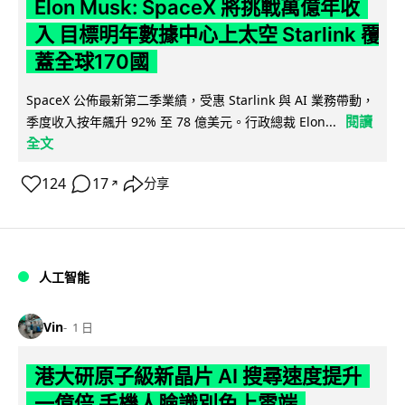
Elon Musk: SpaceX 將挑戰萬億年收
入 目標明年數據中心上太空 Starlink 覆
蓋全球170國
SpaceX 公佈最新第二季業績，受惠 Starlink 與 AI 業務帶動，
閱讀
季度收入按年飆升 92% 至 78 億美元。行政總裁 Elon...
全文
124
17
分享
↗
人工智能
Vin
1 日
港大研原子級新晶片 AI 搜尋速度提升
一億倍 手機人臉識別免上雲端