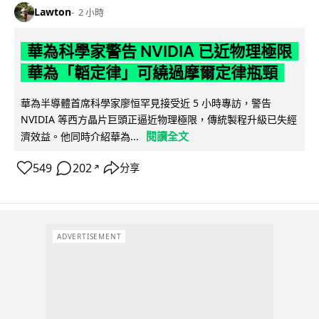
Lawton
2 小時
華為科學家警告 NVIDIA 已近物理極限
華為「韜定律」可繞過摩爾定律瓶頸
華為半導體首席科學家廖恒罕見接受近 5 小時專訪，警告
NVIDIA 等西方晶片巨頭正逼近物理極限，傳統製程升級已失經
閱讀全文
濟效益。他同時介紹華為...
549
202
分享
↗
ADVERTISEMENT