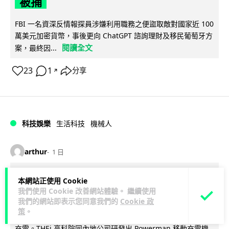
被捕
FBI 一名資深反情報探員涉嫌利用職務之便盜取敵對國家近 100
萬美元加密貨幣，事後更向 ChatGPT 諮詢理財及移民葡萄牙方
閱讀全文
案，最終因...
23
1
分享
↗
科技娛樂
生活科技
機械人
arthur
1 日
Powerman 移動充電機械人登港 免鋪
本網站正使用 Cookie
我們使用 Cookie 改善網站體驗。 繼續使用
樁為的士小巴「送電上門」
我們的網站即表示您同意我們的
Cookie 政
策
。
你架電動車喺停車場搵唔到樁？有個機械人會自己行過嚟幫你
充電。THEi 高科院同內地公司研發出 Powerman 移動充電機