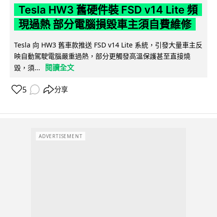
Tesla HW3 舊硬件裝 FSD v14 Lite 頻
現過熱 部分電腦損毀車主須自費維修
Tesla 向 HW3 舊車款推送 FSD v14 Lite 系統，引發大量車主反
映自動駕駛電腦嚴重過熱，部分更觸發高溫保護甚至直接燒
閱讀全文
毀，須...
5
分享
ADVERTISEMENT