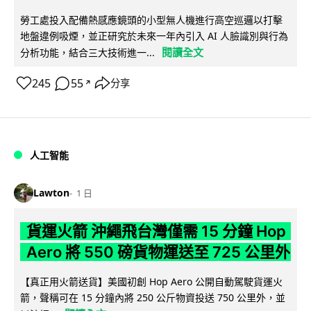
勞工處投入配備熱感應鏡頭的小型無人機進行高空巡邏以打擊
地盤違例吸煙，並正研究於未來一年內引入 AI 人臉識別與行為
閱讀全文
分析功能，結合三大技術進一...
245
55
分享
↗
人工智能
Lawton
1 日
貨運火箭 沖繩飛台灣僅需 15 分鐘 Hop
Aero 將 550 磅貨物運送至 725 公里外
【真正用火箭送貨】美國初創 Hop Aero 公開自動駕駛貨運火
箭，聲稱可在 15 分鐘內將 250 公斤物資投送 750 公里外，並