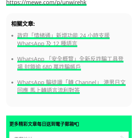
https://mewe.com/p/unwirehk
相關文章:
政府「情緒通」新增功能 24 小時支援
WhatsApp 及 12 種語言
WhatsApp 「安全概覽」全新反詐騙工具登
場 封鎖逾 680 萬詐騙帳戶
WhatsApp 騙徒識「轉 Channel」 港男日文
回應 馬上轉語言流利對答
📮
更多精彩文章每日送到電子郵箱