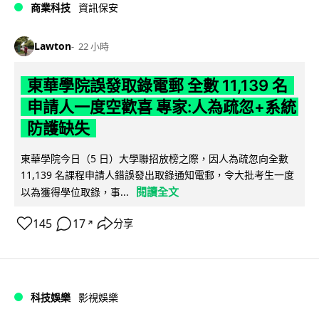
商業科技
資訊保安
Lawton
22 小時
東華學院誤發取錄電郵 全數 11,139 名
申請人一度空歡喜 專家:人為疏忽+系統
防護缺失
東華學院今日（5 日）大學聯招放榜之際，因人為疏忽向全數
11,139 名課程申請人錯誤發出取錄通知電郵，令大批考生一度
閱讀全文
以為獲得學位取錄，事...
145
17
分享
↗
科技娛樂
影視娛樂