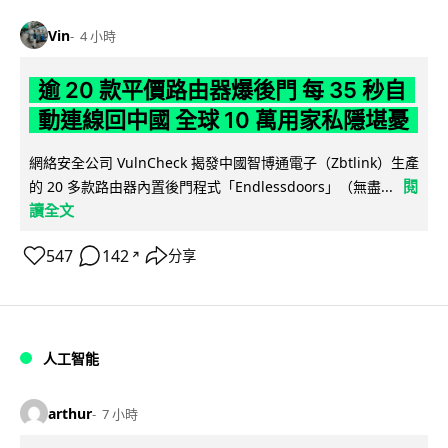
Vin
4 小時
逾 20 款平價路由器爆後門 每 35 秒自
動連線回中國 全球 10 萬用家私隱堪憂
網絡安全公司 VulnCheck 揭發中國智博通電子（Zbtlink）生產
閱
的 20 多款路由器內置後門程式「Endlessdoors」（無盡...
讀全文
547
142
分享
↗
人工智能
arthur
7 小時