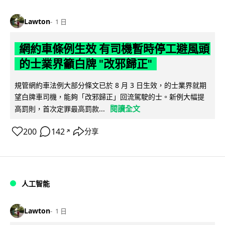
Lawton
1 日
網約車條例生效 有司機暫時停工避風頭
的士業界籲白牌 "改邪歸正"
規管網約車法例大部分條文已於 8 月 3 日生效，的士業界就期
望白牌車司機，能夠「改邪歸正」回流駕駛的士。新例大幅提
閱讀全文
高罰則，首次定罪最高罰款...
200
142
分享
↗
人工智能
Lawton
1 日