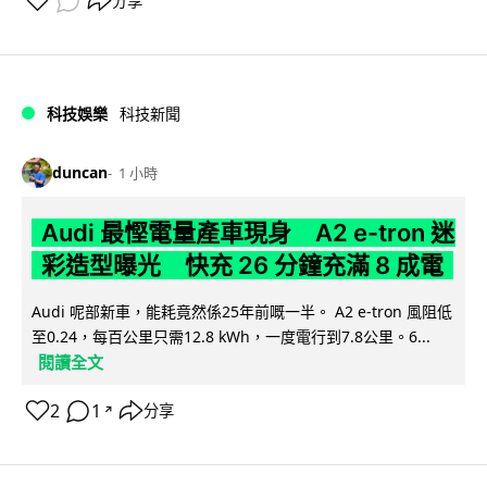
分享
科技娛樂
科技新聞
duncan
1 小時
Audi 最慳電量產車現身 A2 e-tron 迷
彩造型曝光 快充 26 分鐘充滿 8 成電
Audi 呢部新車，能耗竟然係25年前嘅一半。 A2 e-tron 風阻低
至0.24，每百公里只需12.8 kWh，一度電行到7.8公里。6...
閱讀全文
2
1
分享
↗