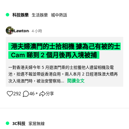
科技娛樂
生活娛樂
城中熱話
Lawton
4 小時
港夫婦澳門的士拾相機 據為己有被的士
Cam 睇到 2 個月後再入境被捕
一對香港夫婦今年 5 月遊澳門乘的士拾獲他人遺留相機及電
池，拾遺不報並帶返香港自用。兩人本月 2 日經港珠澳大橋再
閱讀全文
次入境澳門時，被治安警察局...
292
46
分享
↗
3C科技
家居無線