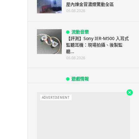
屋內煉金冒濃煙驚動全區
06.08.2026
流動音樂
【評測】Sony IER-M500 入耳式
監聽耳機：現場拍攝、後製監
聽...
06.08.2026
遊戲情報
《魔獸世界：至暗之夜》12.1
「烏拉特克的詛咒」專訪：巢穴
不為提高世...
ADVERTISEMENT
06.08.2026
遊戲情報
日本二手遊戲店減 90% 門市 業
績反增四成 “懷...