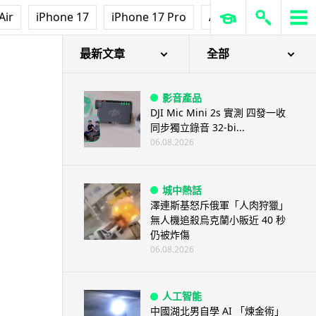
Air
iPhone 17
iPhone 17 Pro
AirPods Pro 3
Ap
最新文章
全部
影音產品
DJI Mic Mini 2s 實測 四發一收
同步獨立錄音 32-bi...
06.08.2026
城中熱話
澤連斯基怒斥俄軍「人肉狩獵」
無人機追殺烏克蘭小販近 40 秒
仍被炸傷
06.08.2026
人工智能
中國湖北男自學 AI 「煉金術」