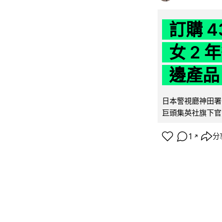
訂購 
女 2
邊產品
日本警視廳神田署 
巨頭集英社旗下官方網店
1
分
↗