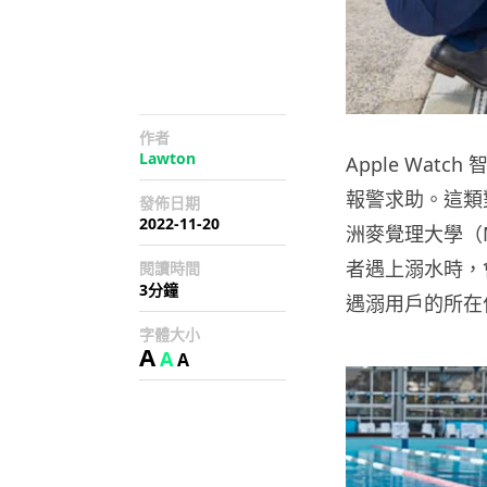
作者
Lawton
Apple Wa
報警求助。這類
發佈日期
2022-11-20
洲麥覺理大學（Ma
者遇上溺水時，
閱讀時間
3分鐘
遇溺用戶的所在
字體大小
A
A
A