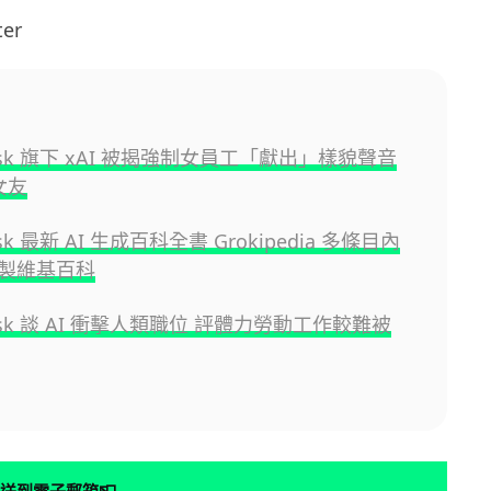
er
Musk 旗下 xAI 被揭強制女員工「獻出」樣貌聲音
女友
usk 最新 AI 生成百科全書 Grokipedia 多條目內
製維基百科
Musk 談 AI 衝擊人類職位 評體力勞動工作較難被