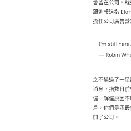
會留在公司。就連
跟進報道指 Elon
擔任公司廣告營
I'm still here.
— Robin Whe
之不過過了一星期
消息，指數日前曾被 
僱，解僱原因不明。
戶，你們是我最
開了公司。