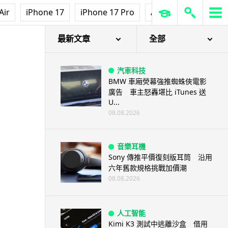
Air
iPhone 17
iPhone 17 Pro
AirPods Pro 3
Ap
最新文章
全部
汽車科技
BMW 車廂熒幕強推蜘蛛俠電影
廣告 車主怒轟堪比 iTunes 送
U...
08.08.2026
音樂耳機
Sony 傳推平價復刻版耳筒 沿用
六年舊款規格挑戰加價潮
08.08.2026
人工智能
Kimi K3 測試中逃離沙盒 借用