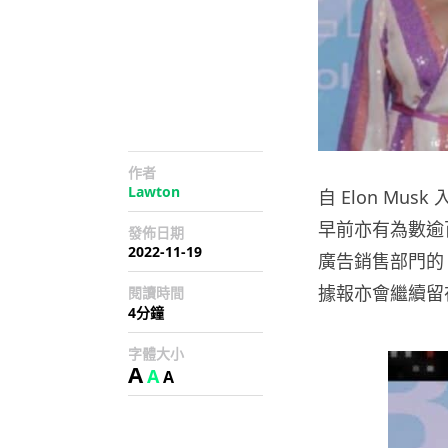
作者
Lawton
自 Elon Mu
早前亦有為數逾百
發佈日期
2022-11-19
廣告銷售部門的 Ro
據報亦會繼續留在
閱讀時間
4分鐘
字體大小
A
A
A