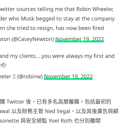
Twitter sources telling me that Robin Wheeler,
ader who Musk begged to stay at the company
n she tried to resign, has now been fired
wton (@CaseyNewton)
November 19, 2022
and my clients….you were always my first and
 🫡
eler  (@robinw)
November 19, 2022
 在收購 Twitter 後，已有多名高層離職，包括最初的
Agrawal 以及財務主管 Ned Segal，以及其後廣告與顧
rsonette 與安全總監 Yoel Roth 也分別離開