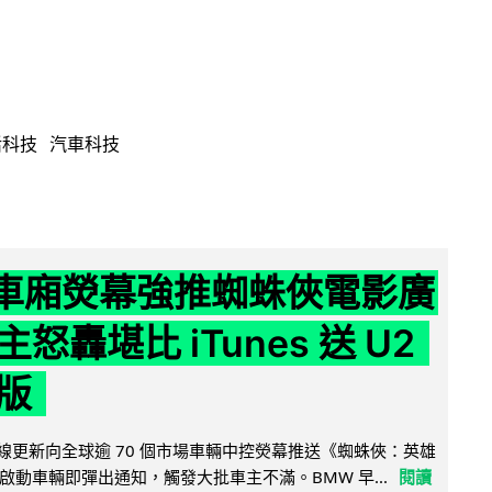
活科技
汽車科技
 車廂熒幕強推蜘蛛俠電影廣
怒轟堪比 iTunes 送 U2
版
無線更新向全球逾 70 個市場車輛中控熒幕推送《蜘蛛俠：英雄
啟動車輛即彈出通知，觸發大批車主不滿。BMW 早...
閱讀