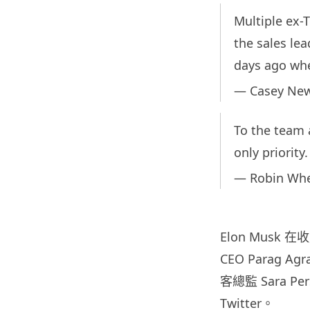
Multiple ex-
the sales le
days ago whe
— Casey Ne
To the team 
only priority.
— Robin Whe
Elon Musk
CEO Parag 
客總監 Sara Pe
Twitter。