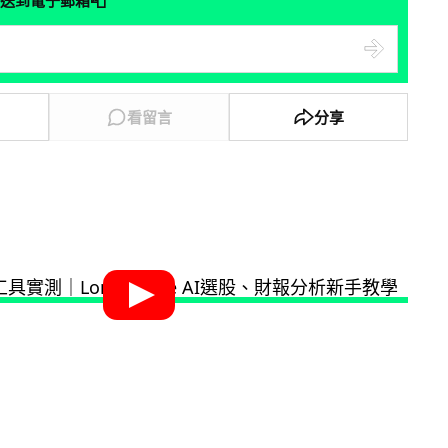
📮
送到電子郵箱
看留言
分享