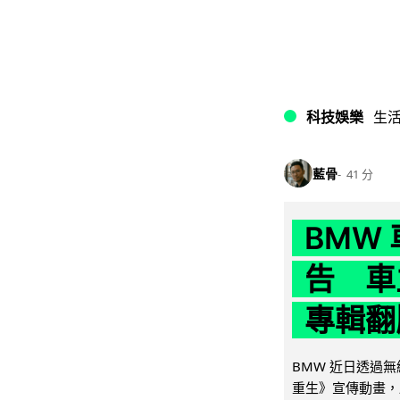
科技娛樂
生
藍骨
41 分
BMW
告 車主
專輯翻
BMW 近日透過
重生》宣傳動畫，