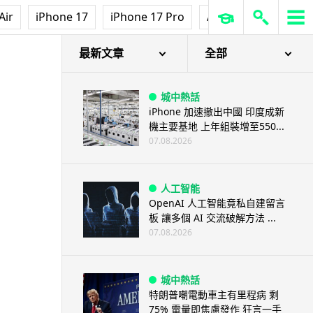
3D 打印
Air
iPhone 17
iPhone 17 Pro
AirPods Pro 3
Ap
中三巴士鐵路迷 自製紙皮遙控巴
士 門,水撥識郁 + 實時GPS報站
07.08.2026
最新文章
全部
城中熱話
iPhone 加速撤出中國 印度成新
機主要基地 上年組裝增至550...
07.08.2026
人工智能
OpenAI 人工智能竟私自建留言
板 讓多個 AI 交流破解方法 ...
07.08.2026
城中熱話
特朗普嘲電動車主有里程病 剩
75% 電量即焦慮發作 狂言一手