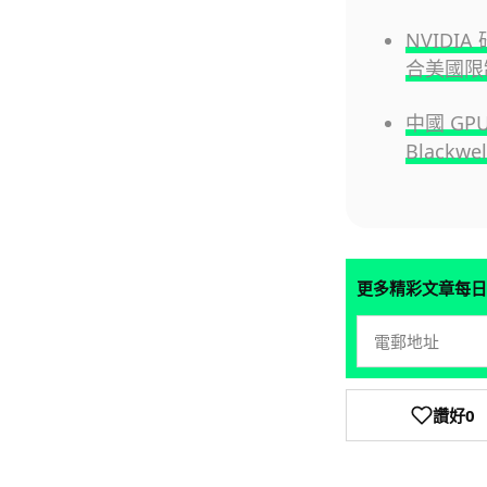
NVIDI
合美國限
中國 GP
Blackw
更多精彩文章每日
讚好
0