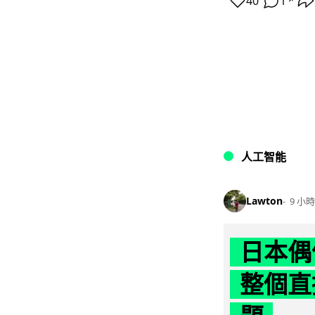
40
1
↗
人工智能
Lawton
9 小時
日本偶
整個直