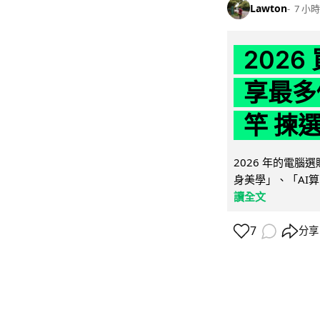
Lawton
7 小時
202
享最多
竿 揀
2026 年的電
身美學」、「AI算
讀全文
7
分享