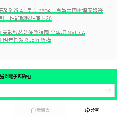
A 研發全新 AI 晶片 B30A 專為中國市場而設符
制 性能超越現有 H20
U 天數智芯發佈路線圖 今年超 NVIDIA
ell 明年超越 Rubin 架構
📮
送到電子郵箱
看留言
分享