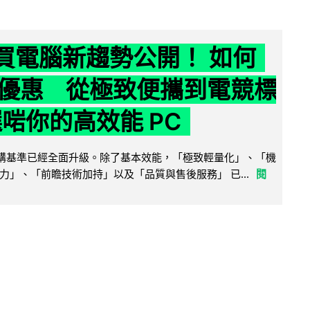
6 買電腦新趨勢公開！ 如何
優惠 從極致便攜到電競標
選啱你的高效能 PC
腦選購基準已經全面升級。除了基本效能，「極致輕量化」、「機
力」、「前瞻技術加持」以及「品質與售後服務」 已...
閱