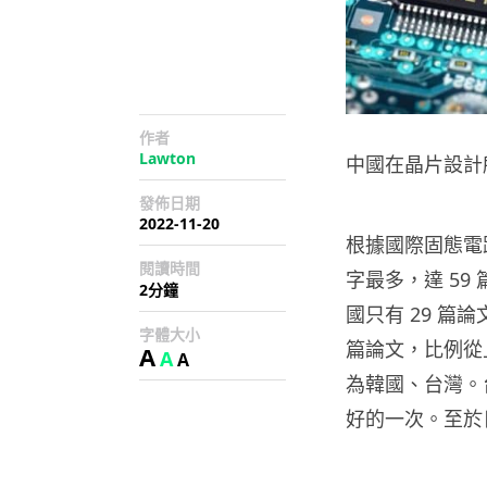
作者
Lawton
中國在晶片設計
發佈日期
2022-11-20
根據國際固態電
閱讀時間
字最多，達 59
2分鐘
國只有 29 篇
字體大小
篇論文，比例從上
A
A
A
為韓國、台灣。
好的一次。至於