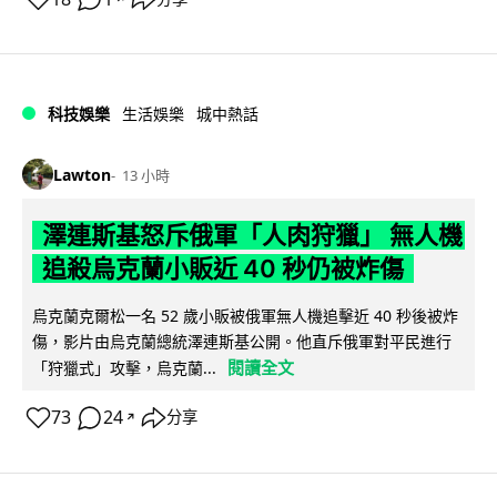
科技娛樂
生活娛樂
城中熱話
Lawton
13 小時
澤連斯基怒斥俄軍「人肉狩獵」 無人機
追殺烏克蘭小販近 40 秒仍被炸傷
烏克蘭克爾松一名 52 歲小販被俄軍無人機追擊近 40 秒後被炸
傷，影片由烏克蘭總統澤連斯基公開。他直斥俄軍對平民進行
閱讀全文
「狩獵式」攻擊，烏克蘭...
73
24
分享
↗