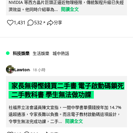
NVIDIA 等西方晶片巨頭正逼近物理極限，傳統製程升級已失經
閱讀全文
濟效益。他同時介紹華為...
1,431
532
分享
↗
科技娛樂
生活娛樂
城中熱話
Lawton
18 小時
家長無得慳錢買二手書 電子啟動碼鎖死
二手教科書 學生無法做功課
社福界立法會議員陳文宜指，一間中學書單價錢按年加 14.7%
遠超通漲，令家長難以負擔。而且電子教材啟動碼這項設計，
閱讀全文
令學生無法完成功課，二手...