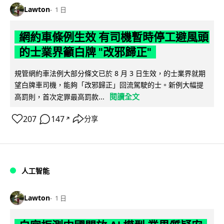
Lawton
1 日
網約車條例生效 有司機暫時停工避風頭
的士業界籲白牌 "改邪歸正"
規管網約車法例大部分條文已於 8 月 3 日生效，的士業界就期
望白牌車司機，能夠「改邪歸正」回流駕駛的士。新例大幅提
閱讀全文
高罰則，首次定罪最高罰款...
207
147
分享
↗
人工智能
Lawton
1 日