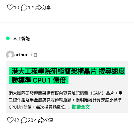
10
1
分享
↗
人工智能
arthur
1 日
港大工程學院研極簡架構晶片 搜尋速度
勝標準 CPU 1 億倍
港大團隊研發極簡架構模擬內容尋址記憶體（CAM）晶片，用
二硫化鉬及半金屬銻克服傳輸瓶頸，漢明距離計算速度比標準
閱讀全文
CPU快1億倍，每次搜尋耗能低...
42
20
分享
↗