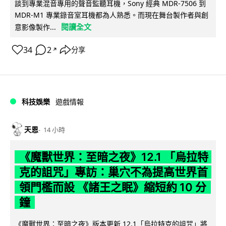
談到專業混音專用的聲音監聽耳機，Sony 經典 MDR-7506 到
MDR-M1 專業錄音室耳機都為人熟悉。而現在舞台製作者與創
閱讀全文
意影像製作...
34
2
分享
↗
科技娛樂
遊戲情報
天恩
14 小時
《魔獸世界：至暗之夜》12.1 「烏拉特
克的詛咒」專訪：巢穴不為提高世界首
領門檻而設 《諸王之眠》縮短約 10 分
鐘
《魔獸世界：至暗之夜》版本更新 12.1「烏拉特克的詛咒」將