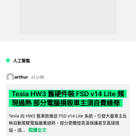
人工智能
arthur
23 小時
Tesla HW3 舊硬件裝 FSD v14 Lite 頻
現過熱 部分電腦損毀車主須自費維修
Tesla 向 HW3 舊車款推送 FSD v14 Lite 系統，引發大量車主反
映自動駕駛電腦嚴重過熱，部分更觸發高溫保護甚至直接燒
閱讀全文
毀，須...