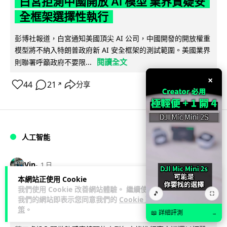
白宮拒測中國開放 AI 模型 業界質疑安
全框架選擇性執行
彭博社報道，白宮通知美國頂尖 AI 公司，中國開發的開放權重
模型將不納入特朗普政府新 AI 安全框架的測試範圍。美國業界
閱讀全文
則聯署呼籲政府不要限...
×
44
21
分享
↗
人工智能
Vin
1 日
本網站正使用 Cookie
我們使用 Cookie 改善網站體驗。 繼續使用
地盤偷吸煙難逃高空法眼 勞工處出動熱
🎵
⛶
我們的網站即表示您同意我們的
Cookie 政
感無人機 擬加 AI 人臉識別精準執法
策
。
📖 詳細評測
→