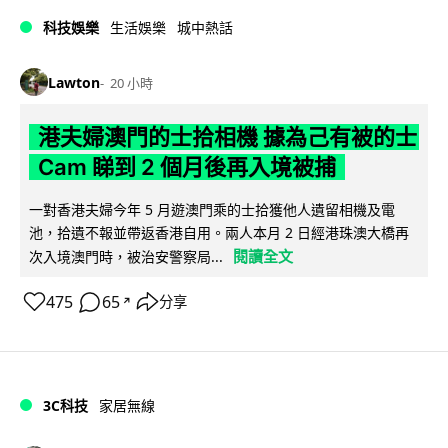
科技娛樂
生活娛樂
城中熱話
Lawton
20 小時
港夫婦澳門的士拾相機 據為己有被的士
Cam 睇到 2 個月後再入境被捕
一對香港夫婦今年 5 月遊澳門乘的士拾獲他人遺留相機及電
池，拾遺不報並帶返香港自用。兩人本月 2 日經港珠澳大橋再
閱讀全文
次入境澳門時，被治安警察局...
475
65
分享
↗
3C科技
家居無線