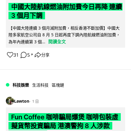
中國大陸航線燃油附加費今日再降 連續
3 個月下調
【中國大陸連續 3 個月減附加費，相反香港不斷加價】中國大
陸多家航空公司自 8 月 5 日起再度下調內陸航線燃油附加費，
閱讀全文
為年內連續第 3 個...
31
5
分享
↗
科技娛樂
生活科技
區塊鏈
Lawton
1 日
Fun Coffee 咖啡騙局爆煲 咖啡包裝虛
擬貨幣投資騙局 港澳警拘 8 人涉款