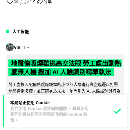
44
21
分享
↗
人工智能
Vin
1 日
地盤偷吸煙難逃高空法眼 勞工處出動熱
感無人機 擬加 AI 人臉識別精準執法
勞工處投入配備熱感應鏡頭的小型無人機進行高空巡邏以打擊
地盤違例吸煙，並正研究於未來一年內引入 AI 人臉識別與行為
閱讀全文
分析功能，結合三大技術進一...
本網站正使用 Cookie
我們使用 Cookie 改善網站體驗。 繼續使用
246
55
分享
↗
我們的網站即表示您同意我們的
Cookie 政
策
。