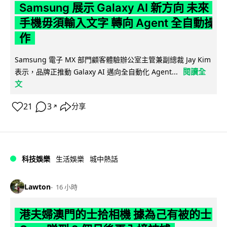
Samsung 展示 Galaxy AI 新方向 未來
手機毋須輸入文字 轉向 Agent 全自動操
作
Samsung 電子 MX 部門顧客體驗辦公室主管兼副總裁 Jay Kim
閱讀全
表示，品牌正推動 Galaxy AI 邁向全自動化 Agent...
文
21
3
分享
↗
科技娛樂
生活娛樂
城中熱話
Lawton
16 小時
港夫婦澳門的士拾相機 據為己有被的士