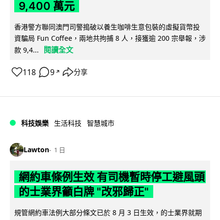
9,400 萬元
香港警方聯同澳門司警搗破以養生咖啡生意包裝的虛擬貨幣投
資騙局 Fun Coffee，兩地共拘捕 8 人，接獲逾 200 宗舉報，涉
閱讀全文
款 9,4...
118
9
分享
↗
科技娛樂
生活科技
智慧城市
Lawton
1 日
網約車條例生效 有司機暫時停工避風頭
的士業界籲白牌 "改邪歸正"
規管網約車法例大部分條文已於 8 月 3 日生效，的士業界就期