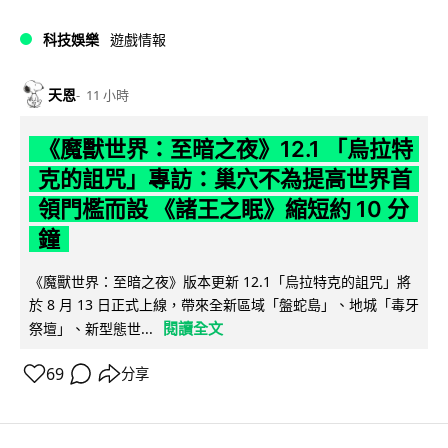
科技娛樂
遊戲情報
天恩
11 小時
《魔獸世界：至暗之夜》12.1 「烏拉特
克的詛咒」專訪：巢穴不為提高世界首
領門檻而設 《諸王之眠》縮短約 10 分
鐘
《魔獸世界：至暗之夜》版本更新 12.1「烏拉特克的詛咒」將
於 8 月 13 日正式上線，帶來全新區域「盤蛇島」、地城「毒牙
閱讀全文
祭壇」、新型態世...
69
分享