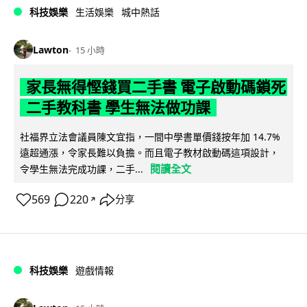
科技娛樂
生活娛樂
城中熱話
Lawton
15 小時
家長無得慳錢買二手書 電子啟動碼鎖死
二手教科書 學生無法做功課
社福界立法會議員陳文宜指，一間中學書單價錢按年加 14.7%
遠超通漲，令家長難以負擔。而且電子教材啟動碼這項設計，
閱讀全文
令學生無法完成功課，二手...
569
220
分享
↗
科技娛樂
遊戲情報