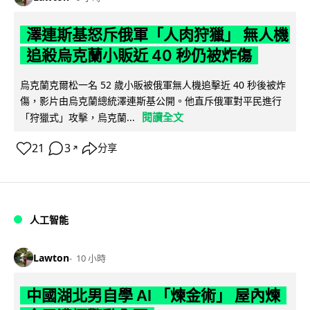
澤連斯基怒斥俄軍「人肉狩獵」 無人機
追殺烏克蘭小販近 40 秒仍被炸傷
烏克蘭克爾松一名 52 歲小販被俄軍無人機追擊近 40 秒後被炸
傷，影片由烏克蘭總統澤連斯基公開。他直斥俄軍對平民進行
閱讀全文
「狩獵式」攻擊，烏克蘭...
21
3
分享
↗
人工智能
Lawton
10 小時
中國湖北男自學 AI 「煉金術」 屋內煉