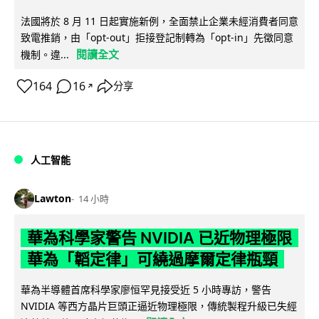
法國將於 8 月 11 日起實施新例，全面禁止企業未經消費者同意
致電推銷，由「opt-out」拒接登記制轉為「opt-in」先徵同意
閱讀全文
機制。違...
164
16
分享
↗
人工智能
Lawton
14 小時
華為科學家警告 NVIDIA 已近物理極限
華為「韜定律」可繞過摩爾定律瓶頸
華為半導體首席科學家廖恒罕見接受近 5 小時專訪，警告
NVIDIA 等西方晶片巨頭正逼近物理極限，傳統製程升級已失經