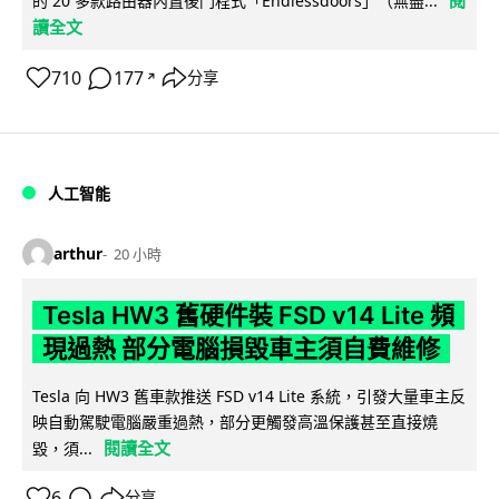
閱
的 20 多款路由器內置後門程式「Endlessdoors」（無盡...
讀全文
710
177
分享
↗
人工智能
arthur
20 小時
Tesla HW3 舊硬件裝 FSD v14 Lite 頻
現過熱 部分電腦損毀車主須自費維修
Tesla 向 HW3 舊車款推送 FSD v14 Lite 系統，引發大量車主反
映自動駕駛電腦嚴重過熱，部分更觸發高溫保護甚至直接燒
閱讀全文
毀，須...
6
分享