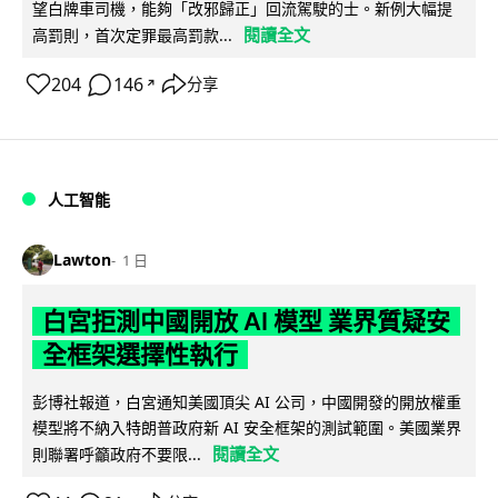
望白牌車司機，能夠「改邪歸正」回流駕駛的士。新例大幅提
閱讀全文
高罰則，首次定罪最高罰款...
204
146
分享
↗
人工智能
Lawton
1 日
白宮拒測中國開放 AI 模型 業界質疑安
全框架選擇性執行
彭博社報道，白宮通知美國頂尖 AI 公司，中國開發的開放權重
模型將不納入特朗普政府新 AI 安全框架的測試範圍。美國業界
閱讀全文
則聯署呼籲政府不要限...