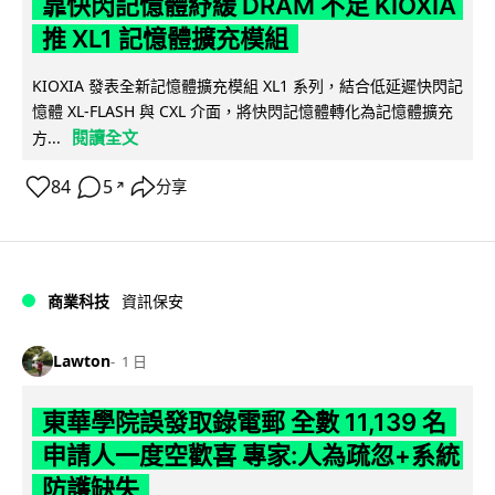
靠快閃記憶體紓緩 DRAM 不足 KIOXIA
推 XL1 記憶體擴充模組
KIOXIA 發表全新記憶體擴充模組 XL1 系列，結合低延遲快閃記
憶體 XL-FLASH 與 CXL 介面，將快閃記憶體轉化為記憶體擴充
閱讀全文
方...
84
5
分享
↗
商業科技
資訊保安
Lawton
1 日
東華學院誤發取錄電郵 全數 11,139 名
申請人一度空歡喜 專家:人為疏忽+系統
防護缺失