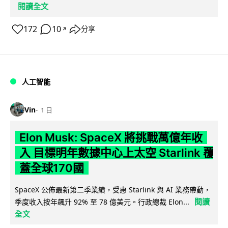
閱讀全文
172
10
分享
↗
人工智能
Vin
1 日
Elon Musk: SpaceX 將挑戰萬億年收
入 目標明年數據中心上太空 Starlink 覆
蓋全球170國
SpaceX 公佈最新第二季業績，受惠 Starlink 與 AI 業務帶動，
閱讀
季度收入按年飆升 92% 至 78 億美元。行政總裁 Elon...
全文