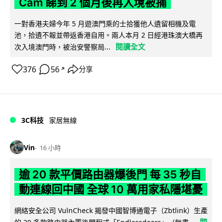
Cam 睇到 2 個月後再入境被捕
一對香港夫婦今年 5 月遊澳門乘的士拾獲他人遺留相機及電
池，拾遺不報並帶返香港自用。兩人本月 2 日經港珠澳大橋再
閱讀全文
次入境澳門時，被治安警察局...
376
56
分享
↗
3C科技
家居無線
Vin
16 小時
逾 20 款平價路由器爆後門 每 35 秒自
動連線回中國 全球 10 萬用家私隱堪憂
網絡安全公司 VulnCheck 揭發中國智博通電子（Zbtlink）生產