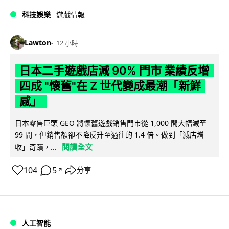
科技娛樂
遊戲情報
Lawton
12 小時
日本二手遊戲店減 90% 門市 業績反增
四成 "懷舊"在 Z 世代變成最潮「新鮮
感」
日本零售巨頭 GEO 將懷舊遊戲銷售門市從 1,000 間大幅減至
99 間，但銷售額卻不降反升至過往的 1.4 倍。做到「減店增
閱讀全文
收」奇蹟，...
104
5
分享
↗
人工智能