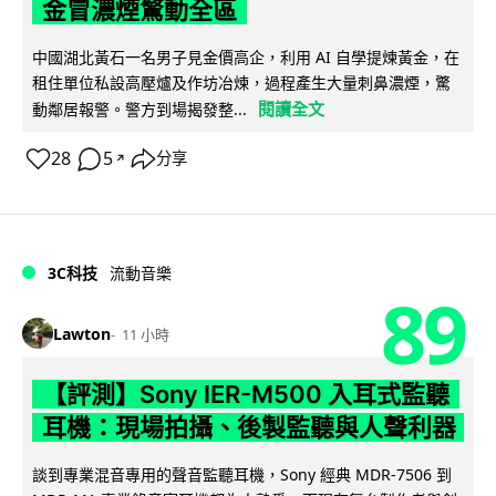
金冒濃煙驚動全區
中國湖北黃石一名男子見金價高企，利用 AI 自學提煉黃金，在
租住單位私設高壓爐及作坊冶煉，過程產生大量刺鼻濃煙，驚
閱讀全文
動鄰居報警。警方到場揭發整...
28
5
分享
↗
3C科技
流動音樂
89
Lawton
11 小時
【評測】Sony IER-M500 入耳式監聽
耳機：現場拍攝、後製監聽與人聲利器
談到專業混音專用的聲音監聽耳機，Sony 經典 MDR-7506 到