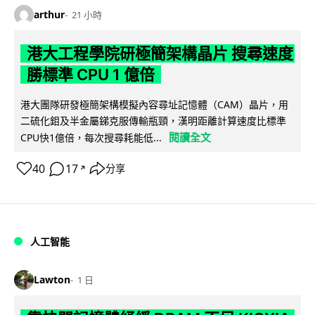
arthur
21 小時
港大工程學院研極簡架構晶片 搜尋速度
勝標準 CPU 1 億倍
港大團隊研發極簡架構模擬內容尋址記憶體（CAM）晶片，用
二硫化鉬及半金屬銻克服傳輸瓶頸，漢明距離計算速度比標準
閱讀全文
CPU快1億倍，每次搜尋耗能低...
40
17
分享
↗
人工智能
Lawton
1 日