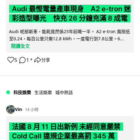
Audi 最慳電量產車現身 A2 e-tron 迷
彩造型曝光 快充 26 分鐘充滿 8 成電
Audi 呢部新車，能耗竟然係25年前嘅一半。 A2 e-tron 風阻低
至0.24，每百公里只需12.8 kWh，一度電行到7.8公里。6...
閱讀全文
5
1
分享
↗
科技娛樂
生活娛樂
城中熱話
Vin
14 小時
法國 8 月 11 日出新例 未經同意嚴禁
Cold Call 違規企業最高罰 345 萬