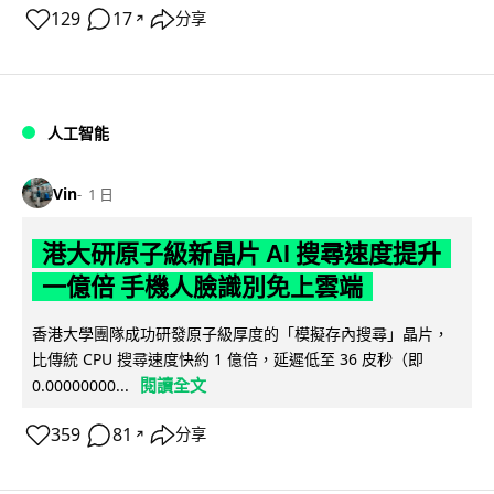
129
17
分享
↗
人工智能
Vin
1 日
港大研原子級新晶片 AI 搜尋速度提升
一億倍 手機人臉識別免上雲端
香港大學團隊成功研發原子級厚度的「模擬存內搜尋」晶片，
比傳統 CPU 搜尋速度快約 1 億倍，延遲低至 36 皮秒（即
閱讀全文
0.00000000...
359
81
分享
↗