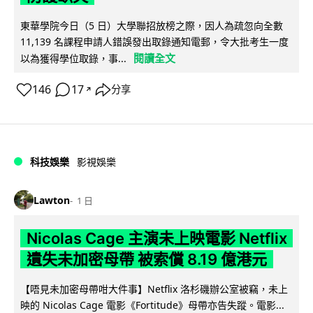
東華學院今日（5 日）大學聯招放榜之際，因人為疏忽向全數
11,139 名課程申請人錯誤發出取錄通知電郵，令大批考生一度
閱讀全文
以為獲得學位取錄，事...
146
17
分享
↗
科技娛樂
影視娛樂
Lawton
1 日
Nicolas Cage 主演未上映電影 Netflix
遺失未加密母帶 被索償 8.19 億港元
【唔見未加密母帶咁大件事】Netflix 洛杉磯辦公室被竊，未上
映的 Nicolas Cage 電影《Fortitude》母帶亦告失蹤。電影...