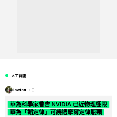
人工智能
Lawton
1 日
華為科學家警告 NVIDIA 已近物理極限
華為「韜定律」可繞過摩爾定律瓶頸