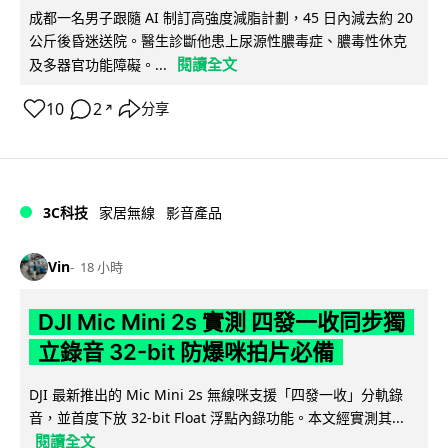
成都一名男子跟隨 AI 制訂高強度減脂計劃，45 日內減去約 20
公斤後昏迷送院。醫生診斷他患上尿源性膿毒症、膿毒性休克
閱讀全文
及多器官功能障礙。...
10
2
分享
↗
3C科技
家居無線
影音產品
Vin
18 小時
DJI Mic Mini 2s 實測 四發一收同步獨
立錄音 32-bit 防爆咪拍片必備
DJI 最新推出的 Mic Mini 2s 無線咪支援「四發一收」分軌錄
音，並首度下放 32-bit Float 浮點內錄功能。本文經實測其...
閱讀全文