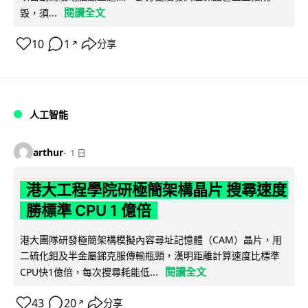
閱讀全文
毀，須...
10
1
分享
↗
人工智能
arthur
1 日
港大工程學院研極簡架構晶片 搜尋速度
勝標準 CPU 1 億倍
港大團隊研發極簡架構模擬內容尋址記憶體（CAM）晶片，用
二硫化鉬及半金屬銻克服傳輸瓶頸，漢明距離計算速度比標準
閱讀全文
CPU快1億倍，每次搜尋耗能低...
43
20
分享
↗