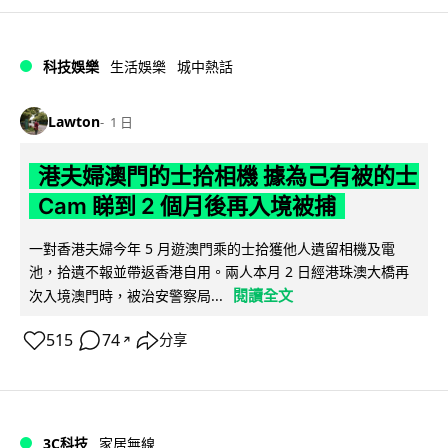
科技娛樂
生活娛樂
城中熱話
Lawton
1 日
港夫婦澳門的士拾相機 據為己有被的士
Cam 睇到 2 個月後再入境被捕
一對香港夫婦今年 5 月遊澳門乘的士拾獲他人遺留相機及電
池，拾遺不報並帶返香港自用。兩人本月 2 日經港珠澳大橋再
閱讀全文
次入境澳門時，被治安警察局...
515
74
分享
↗
3C科技
家居無線