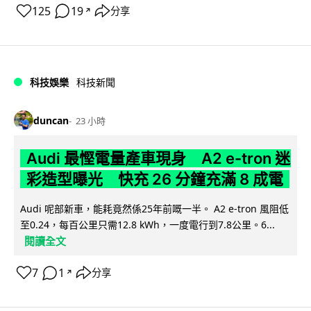
125
19
分享
↗
科技娛樂
科技新聞
duncan
23 小時
Audi 最慳電量產車現身 A2 e-tron 迷
彩造型曝光 快充 26 分鐘充滿 8 成電
Audi 呢部新車，能耗竟然係25年前嘅一半。 A2 e-tron 風阻低
至0.24，每百公里只需12.8 kWh，一度電行到7.8公里。6...
閱讀全文
7
1
分享
↗