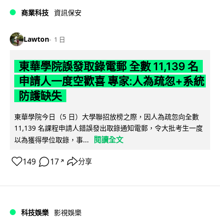
商業科技
資訊保安
Lawton
1 日
東華學院誤發取錄電郵 全數 11,139 名
申請人一度空歡喜 專家:人為疏忽+系統
防護缺失
東華學院今日（5 日）大學聯招放榜之際，因人為疏忽向全數
11,139 名課程申請人錯誤發出取錄通知電郵，令大批考生一度
閱讀全文
以為獲得學位取錄，事...
149
17
分享
↗
科技娛樂
影視娛樂