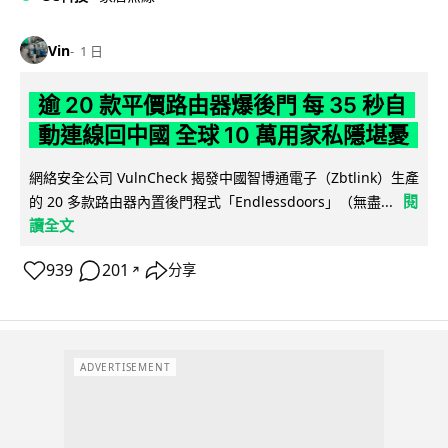
Vin
1 日
逾 20 款平價路由器爆後門 每 35 秒自
動連線回中國 全球 10 萬用家私隱堪憂
網絡安全公司 VulnCheck 揭發中國智博通電子（Zbtlink）生產
閱
的 20 多款路由器內置後門程式「Endlessdoors」（無盡...
讀全文
939
201
分享
↗
ADVERTISEMENT