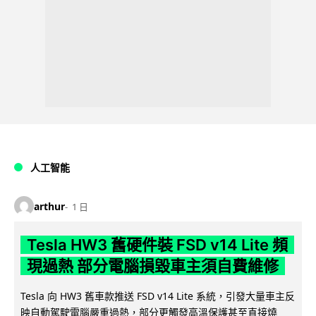
人工智能
arthur
1 日
Tesla HW3 舊硬件裝 FSD v14 Lite 頻
現過熱 部分電腦損毀車主須自費維修
Tesla 向 HW3 舊車款推送 FSD v14 Lite 系統，引發大量車主反
映自動駕駛電腦嚴重過熱，部分更觸發高溫保護甚至直接燒