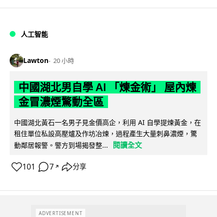
人工智能
Lawton
20 小時
中國湖北男自學 AI 「煉金術」 屋內煉
金冒濃煙驚動全區
中國湖北黃石一名男子見金價高企，利用 AI 自學提煉黃金，在
租住單位私設高壓爐及作坊冶煉，過程產生大量刺鼻濃煙，驚
閱讀全文
動鄰居報警。警方到場揭發整...
101
7
分享
↗
ADVERTISEMENT