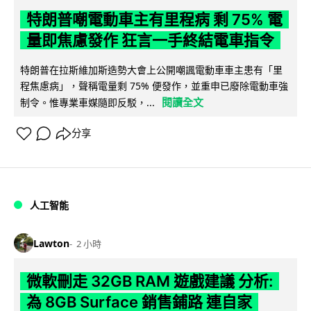
特朗普嘲電動車主有里程病 剩 75% 電
量即焦慮發作 狂言一手終結電車指令
特朗普在拉斯維加斯造勢大會上公開嘲諷電動車車主患有「里
程焦慮病」，聲稱電量剩 75% 便發作，並重申已廢除電動車強
閱讀全文
制令。惟專業車媒隨即反駁，...
分享
人工智能
Lawton
2 小時
微軟刪走 32GB RAM 遊戲建議 分析:
為 8GB Surface 銷售鋪路 連自家