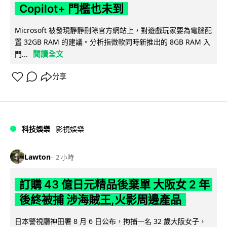
Copilot+ 門檻也未到
Microsoft 被發現靜靜刪除官方網站上，對遊戲玩家要為電腦配
置 32GB RAM 的建議。分析指微軟同時新推出的 8GB RAM 入
閱讀全文
門...
分享
科技娛樂
影視娛樂
Lawton
2 小時
訂購 43 億日元精品後棄單 大阪女 2 年
後終被捕 涉海賊王,火影周邊產品
日本警視廳神田署 8 月 6 日公布，拘捕一名 32 歲大阪女子，