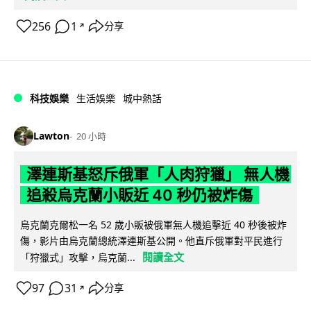
256
1
分享
↗
科技娛樂
生活娛樂
城中熱話
Lawton
20 小時
澤連斯基怒斥俄軍「人肉狩獵」 無人機
追殺烏克蘭小販近 40 秒仍被炸傷
烏克蘭克爾松一名 52 歲小販被俄軍無人機追擊近 40 秒後被炸
傷，影片由烏克蘭總統澤連斯基公開。他直斥俄軍對平民進行
閱讀全文
「狩獵式」攻擊，烏克蘭...
97
31
分享
↗