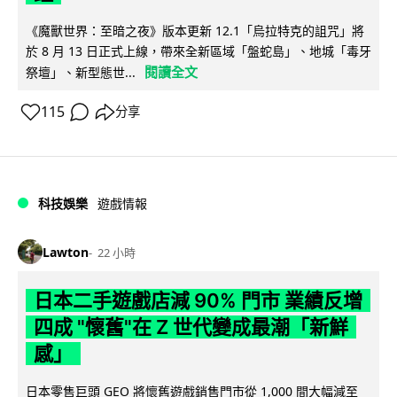
《魔獸世界：至暗之夜》版本更新 12.1「烏拉特克的詛咒」將
於 8 月 13 日正式上線，帶來全新區域「盤蛇島」、地城「毒牙
閱讀全文
祭壇」、新型態世...
115
分享
科技娛樂
遊戲情報
Lawton
22 小時
日本二手遊戲店減 90% 門市 業績反增
四成 "懷舊"在 Z 世代變成最潮「新鮮
感」
日本零售巨頭 GEO 將懷舊遊戲銷售門市從 1,000 間大幅減至