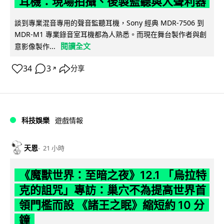
耳機：現場拍攝、後製監聽與人聲利器
談到專業混音專用的聲音監聽耳機，Sony 經典 MDR-7506 到
MDR-M1 專業錄音室耳機都為人熟悉。而現在舞台製作者與創
閱讀全文
意影像製作...
34
3
分享
↗
科技娛樂
遊戲情報
天恩
21 小時
《魔獸世界：至暗之夜》12.1 「烏拉特
克的詛咒」專訪：巢穴不為提高世界首
領門檻而設 《諸王之眠》縮短約 10 分
鐘