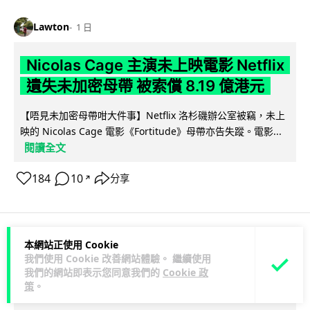
Lawton
1 日
Nicolas Cage 主演未上映電影 Netflix
遺失未加密母帶 被索償 8.19 億港元
【唔見未加密母帶咁大件事】Netflix 洛杉磯辦公室被竊，未上
映的 Nicolas Cage 電影《Fortitude》母帶亦告失蹤。電影...
閱讀全文
184
10
分享
↗
本網站正使用 Cookie
人工智能
我們使用 Cookie 改善網站體驗。 繼續使用
我們的網站即表示您同意我們的
Cookie 政
策
。
Vin
1 日