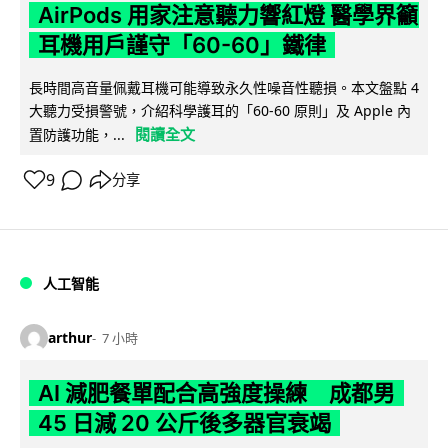
AirPods 用家注意聽力響紅燈 醫學界籲
耳機用戶謹守「60-60」鐵律
長時間高音量佩戴耳機可能導致永久性噪音性聽損。本文盤點 4
大聽力受損警號，介紹科學護耳的「60-60 原則」及 Apple 內
閱讀全文
置防護功能，...
9
分享
人工智能
arthur
7 小時
AI 減肥餐單配合高強度操練 成都男
45 日減 20 公斤後多器官衰竭