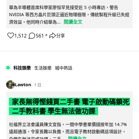
華為半導體首席科學家廖恒罕見接受近 5 小時專訪，警告
NVIDIA 等西方晶片巨頭正逼近物理極限，傳統製程升級已失經
閱讀全文
濟效益。他同時介紹華為...
1,512
561
分享
↗
科技娛樂
生活娛樂
城中熱話
Lawton
1 日
家長無得慳錢買二手書 電子啟動碼鎖死
二手教科書 學生無法做功課
社福界立法會議員陳文宜指，一間中學書單價錢按年加 14.7%
遠超通漲，令家長難以負擔。而且電子教材啟動碼這項設計，
閱讀全文
令學生無法完成功課，二手...