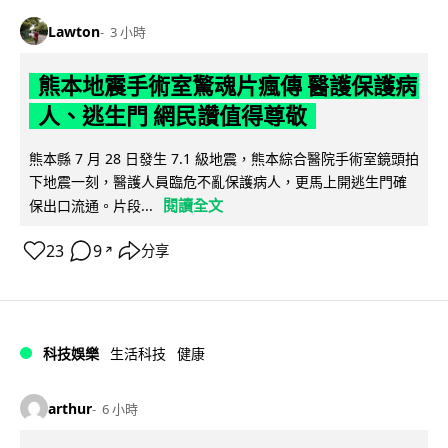
Lawton
3 小時
熊本地震手術室驚魂片瘋傳 醫護保護病
人、逃生門 網民讚值得尊敬
熊本縣 7 月 28 日發生 7.1 級地震，熊本綜合醫院手術室鏡頭拍
下地震一刻，醫護人員臨危不亂保護病人，更馬上開逃生門確
閱讀全文
保出口流通。片段...
23
9
分享
↗
科技娛樂
生活科技
健康
arthur
6 小時