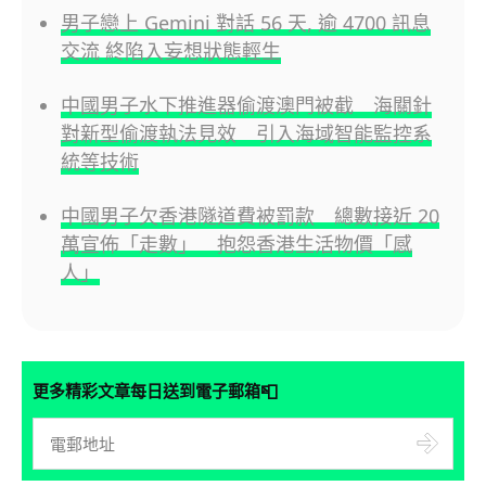
男子戀上 Gemini 對話 56 天, 逾 4700 訊息
交流 終陷入妄想狀態輕生
中國男子水下推進器偷渡澳門被截 海關針
對新型偷渡執法見效 引入海域智能監控系
統等技術
中國男子欠香港隧道費被罰款 總數接近 20
萬宣佈「走數」 抱怨香港生活物價「感
人」
📮
更多精彩文章每日送到電子郵箱