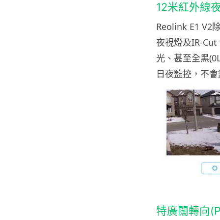
12米紅外線夜
Reolink E1
夜視燈及IR-Cu
光、甚至全黑(0
日夜監控，不會
特廣闊轉向(Pan 