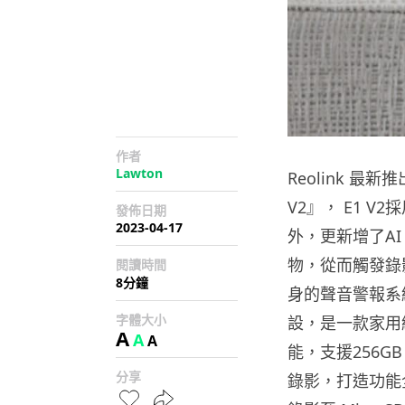
作者
Lawton
Reolink 最新推
V2』， E1 
發佈日期
2023-04-17
外，更新增了A
物，從而觸發錄影
閱讀時間
8分鐘
身的聲音警報系統
字體大小
設，是一款家用級高清 
A
A
A
能，支援256GB
分享
錄影，打造功能