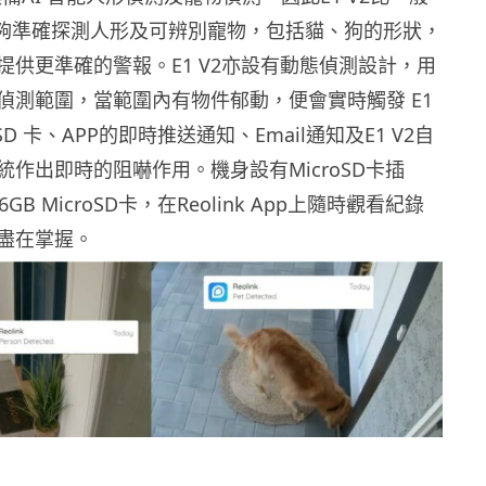
a更能夠準確探測人形及可辨別寵物，包括貓、狗的形狀，
提供更準確的警報。E1 V2亦設有動態偵測設計，用
偵測範圍，當範圍內有物件郁動，便會實時觸發 E1
oSD 卡、APP的即時推送通知、Email通知及E1 V2自
作出即時的阻嚇作用。機身設有MicroSD卡插
GB MicroSD卡，在Reolink App上隨時觀看紀錄
盡在掌握。