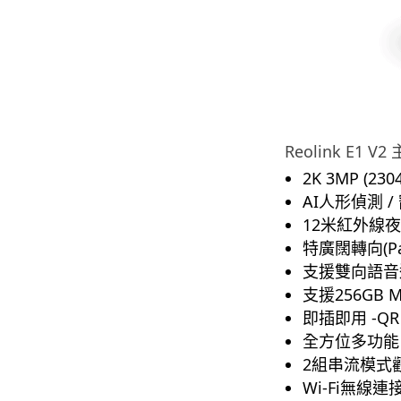
Reolink E1 
2K 3MP (23
AI人形偵測 
12米紅外線夜視w
特廣闊轉向(Pan 3
支援雙向語音
支援256GB M
即插即用 -Q
全方位多功能 “R
2組串流模式
Wi-Fi無線連