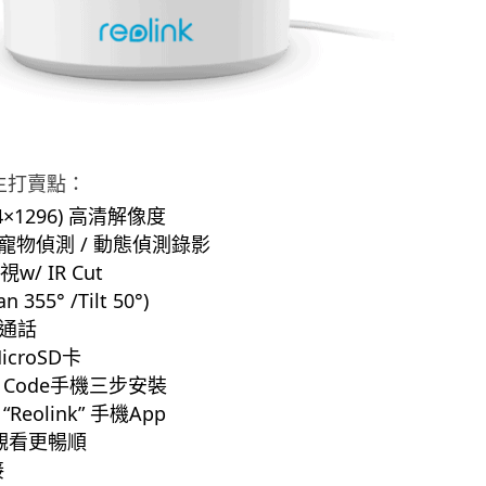
V2 主打賣點：
04×1296) 高清解像度
/ 寵物偵測 / 動態偵測錄影
/ IR Cut
55° /Tilt 50°)
通話
icroSD卡
R Code手機三步安裝
eolink” 手機App
觀看更暢順
接