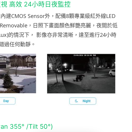
視 高效 24小時日夜監控
 V2除內建CMOS Sensor外，配備8顆專業級紅外線LED
t Removable，日照下畫面顏色鮮艷亮麗，夜間於低
Lux)的情況下， 影像亦非常清晰，達至進行24小時
錯過任何動靜。
355° /Tilt 50°)