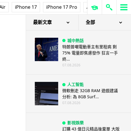
Air
iPhone 17
iPhone 17 Pro
AirPods Pro 3
Ap
最新文章
全部
城中熱話
特朗普嘲電動車主有里程病 剩
75% 電量即焦慮發作 狂言一手
終...
07.08.2026
人工智能
微軟刪走 32GB RAM 遊戲建議
分析: 為 8GB Surf...
07.08.2026
影視娛樂
訂購 43 億日元精品後棄單 大阪