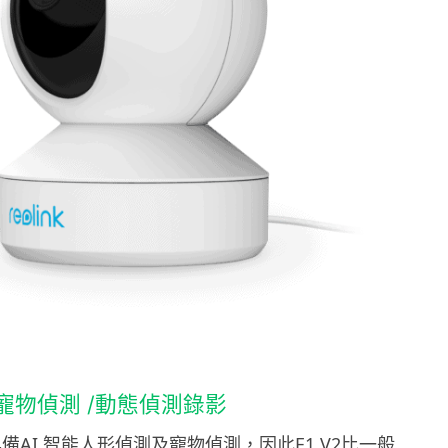
/寵物偵測 /動態偵測錄影
1 V2具備AI 智能人形偵測及寵物偵測，因此E1 V2比一般