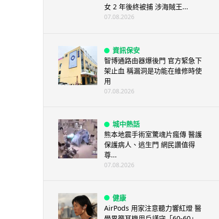
女 2 年後終被捕 涉海賊王...
07.08.2026
資訊保安
智博通路由器爆後門 官方緊急下
架止血 稱漏洞是功能在維修時使
用
07.08.2026
城中熱話
熊本地震手術室驚魂片瘋傳 醫護
保護病人、逃生門 網民讚值得
尊...
07.08.2026
健康
AirPods 用家注意聽力響紅燈 醫
學界籲耳機用戶謹守「60-60」...