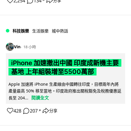
2,254
134
分享
↗
科技娛樂
生活娛樂
城中熱話
Vin
18 小時
iPhone 加速撤出中國 印度成新機主要
基地 上年組裝增至5500萬部
Apple 加速將 iPhone 生產線由中國轉往印度，目標兩年內將
產量最高 50% 移至當地。印度政府推出關稅豁免及稅務優惠延
閱讀全文
長至 204...
428
207
分享
↗