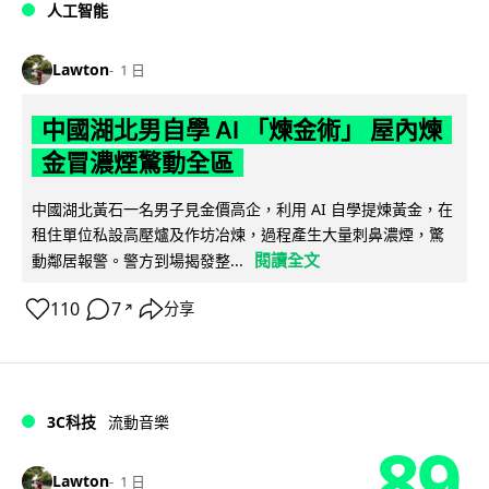
人工智能
Lawton
1 日
中國湖北男自學 AI 「煉金術」 屋內煉
金冒濃煙驚動全區
中國湖北黃石一名男子見金價高企，利用 AI 自學提煉黃金，在
租住單位私設高壓爐及作坊冶煉，過程產生大量刺鼻濃煙，驚
閱讀全文
動鄰居報警。警方到場揭發整...
110
7
分享
↗
3C科技
流動音樂
89
Lawton
1 日