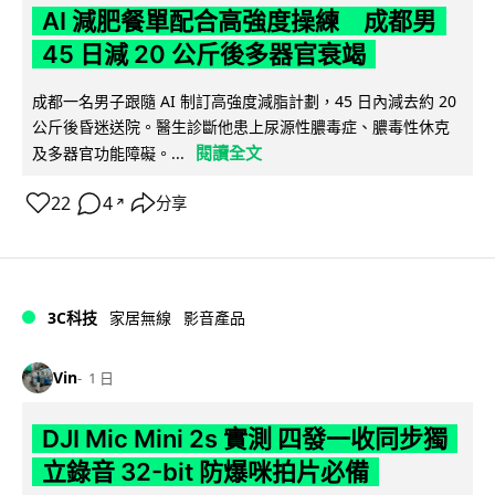
AI 減肥餐單配合高強度操練 成都男
45 日減 20 公斤後多器官衰竭
成都一名男子跟隨 AI 制訂高強度減脂計劃，45 日內減去約 20
公斤後昏迷送院。醫生診斷他患上尿源性膿毒症、膿毒性休克
閱讀全文
及多器官功能障礙。...
22
4
分享
↗
3C科技
家居無線
影音產品
Vin
1 日
DJI Mic Mini 2s 實測 四發一收同步獨
立錄音 32-bit 防爆咪拍片必備