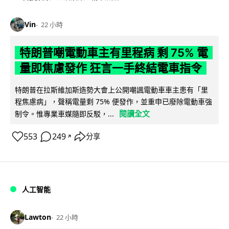
Vin
22 小時
特朗普嘲電動車主有里程病 剩 75% 電
量即焦慮發作 狂言一手終結電車指令
特朗普在拉斯維加斯造勢大會上公開嘲諷電動車車主患有「里
程焦慮病」，聲稱電量剩 75% 便發作，並重申已廢除電動車強
閱讀全文
制令。惟專業車媒隨即反駁，...
553
249
分享
↗
人工智能
Lawton
22 小時