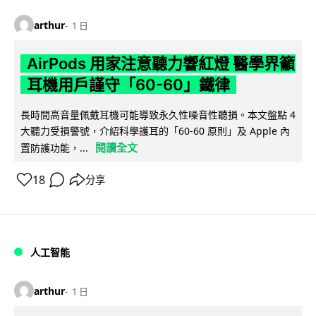
arthur
1 日
AirPods 用家注意聽力響紅燈 醫學界籲
耳機用戶謹守「60-60」鐵律
長時間高音量佩戴耳機可能導致永久性噪音性聽損。本文盤點 4
大聽力受損警號，介紹科學護耳的「60-60 原則」及 Apple 內
閱讀全文
置防護功能，...
18
分享
人工智能
arthur
1 日