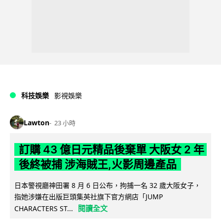
科技娛樂
影視娛樂
Lawton
23 小時
訂購 43 億日元精品後棄單 大阪女 2 年
後終被捕 涉海賊王,火影周邊產品
日本警視廳神田署 8 月 6 日公布，拘捕一名 32 歲大阪女子，
指她涉嫌在出版巨頭集英社旗下官方網店「JUMP
閱讀全文
CHARACTERS ST...