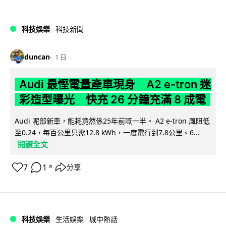
科技娛樂
科技新聞
duncan
1 日
Audi 最慳電量產車現身 A2 e-tron 迷
彩造型曝光 快充 26 分鐘充滿 8 成電
Audi 呢部新車，能耗竟然係25年前嘅一半。 A2 e-tron 風阻低
至0.24，每百公里只需12.8 kWh，一度電行到7.8公里。6...
閱讀全文
7
1
分享
↗
科技娛樂
生活娛樂
城中熱話