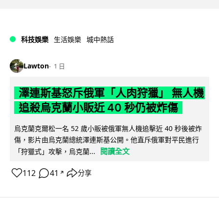
科技娛樂
生活娛樂
城中熱話
Lawton
1 日
澤連斯基怒斥俄軍「人肉狩獵」 無人機
追殺烏克蘭小販近 40 秒仍被炸傷
烏克蘭克爾松一名 52 歲小販被俄軍無人機追擊近 40 秒後被炸
傷，影片由烏克蘭總統澤連斯基公開。他直斥俄軍對平民進行
閱讀全文
「狩獵式」攻擊，烏克蘭...
112
41
分享
↗