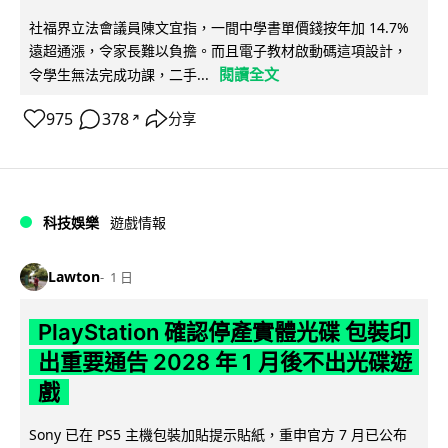
社福界立法會議員陳文宜指，一間中學書單價錢按年加 14.7%
遠超通漲，令家長難以負擔。而且電子教材啟動碼這項設計，
閱讀全文
令學生無法完成功課，二手...
975
378
分享
↗
科技娛樂
遊戲情報
Lawton
1 日
PlayStation 確認停產實體光碟 包裝印
出重要通告 2028 年 1 月後不出光碟遊
戲
Sony 已在 PS5 主機包裝加貼提示貼紙，重申官方 7 月已公布