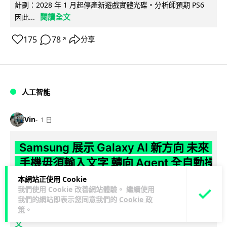
計劃：2028 年 1 月起停產新遊戲實體光碟。分析師預期 PS6
閱讀全文
因此...
175
78
分享
↗
人工智能
Vin
1 日
Samsung 展示 Galaxy AI 新方向 未來
手機毋須輸入文字 轉向 Agent 全自動操
作
本網站正使用 Cookie
我們使用 Cookie 改善網站體驗。 繼續使用
Samsung 電子 MX 部門顧客體驗辦公室主管兼副總裁 Jay Kim
我們的網站即表示您同意我們的
Cookie 政
策
。
閱讀全
表示，品牌正推動 Galaxy AI 邁向全自動化 Agent...
文