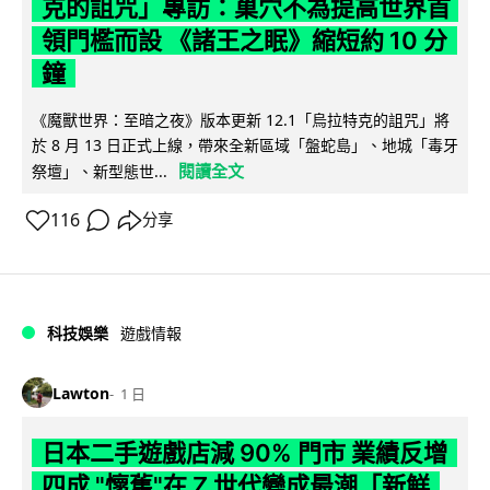
克的詛咒」專訪：巢穴不為提高世界首
領門檻而設 《諸王之眠》縮短約 10 分
鐘
《魔獸世界：至暗之夜》版本更新 12.1「烏拉特克的詛咒」將
於 8 月 13 日正式上線，帶來全新區域「盤蛇島」、地城「毒牙
閱讀全文
祭壇」、新型態世...
116
分享
科技娛樂
遊戲情報
Lawton
1 日
日本二手遊戲店減 90% 門市 業績反增
四成 "懷舊"在 Z 世代變成最潮「新鮮