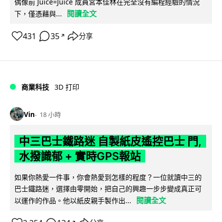
偶像前 Juice=Juice 成員宮本佳林在完全沒有編程經驗的情況
閱讀全文
下，僅憑藉與...
431
35
分享
↗
商業科技
3D 打印
Vin
18 小時
中三巴士鐵路迷 自製紙皮遙控巴士 門,
水撥識郁 + 實時GPS報站
如果你熱愛一件事，你會熱愛到怎樣的程度？一位就讀中三的
巴士鐵路迷，選擇由零開始，把自己的興趣一步步變成真正可
閱讀全文
以運作的作品。他以紙皮親手製作出...