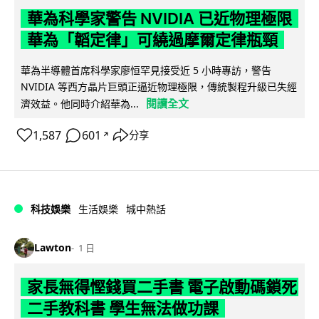
華為科學家警告 NVIDIA 已近物理極限
華為「韜定律」可繞過摩爾定律瓶頸
華為半導體首席科學家廖恒罕見接受近 5 小時專訪，警告
NVIDIA 等西方晶片巨頭正逼近物理極限，傳統製程升級已失經
閱讀全文
濟效益。他同時介紹華為...
1,587
601
分享
↗
科技娛樂
生活娛樂
城中熱話
Lawton
1 日
家長無得慳錢買二手書 電子啟動碼鎖死
二手教科書 學生無法做功課