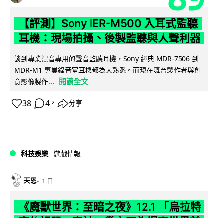
【評測】Sony IER-M500 入耳式監聽
耳機：現場拍攝、後製監聽與人聲利器
談到專業混音專用的聲音監聽耳機，Sony 經典 MDR-7506 到
MDR-M1 專業錄音室耳機都為人熟悉。而現在舞台製作者與創
閱讀全文
意影像製作...
38
4
分享
↗
科技娛樂
遊戲情報
天恩
1 日
《魔獸世界：至暗之夜》12.1 「烏拉特