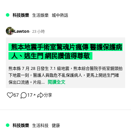
科技娛樂
生活娛樂
城中熱話
Lawton
23 小時
熊本地震手術室驚魂片瘋傳 醫護保護病
人、逃生門 網民讚值得尊敬
熊本縣 7 月 28 日發生 7.1 級地震，熊本綜合醫院手術室鏡頭拍
下地震一刻，醫護人員臨危不亂保護病人，更馬上開逃生門確
閱讀全文
保出口流通。片段...
67
17
分享
↗
科技娛樂
生活科技
健康