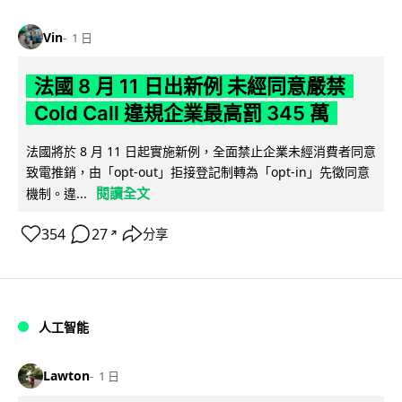
Vin
1 日
法國 8 月 11 日出新例 未經同意嚴禁
Cold Call 違規企業最高罰 345 萬
法國將於 8 月 11 日起實施新例，全面禁止企業未經消費者同意
致電推銷，由「opt-out」拒接登記制轉為「opt-in」先徵同意
閱讀全文
機制。違...
354
27
分享
↗
人工智能
Lawton
1 日