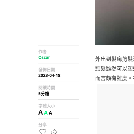
作者
Oscar
外出到髮廊剪髮
頭髮雖然可以塑
發佈日期
2023-04-18
而言頗有難度。
閱讀時間
5分鐘
字體大小
A
A
A
分享