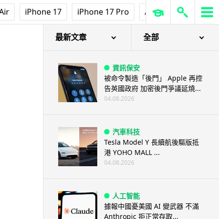
Air
iPhone 17
iPhone 17 Pro
AirPods Pro 3
Ap
最新文章
全部
資訊保安
被命令製造「後門」 Apple 再控
告英國政府 加密後門爭議延燒...
04.08.2026
汽車科技
Tesla Model Y 長續航後驅版抵
港 YOHO MALL ...
04.08.2026
人工智能
據報中國憂美國 AI 變武器 不滿
Anthropic 拒正常存取...