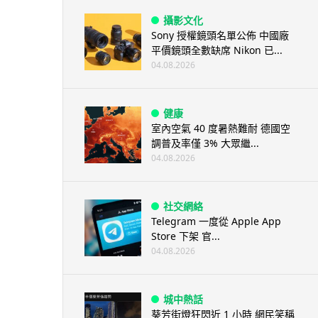
攝影文化
Sony 授權鏡頭名單公佈 中國廠
平價鏡頭全數缺席 Nikon 已...
04.08.2026
健康
室內空氣 40 度暑熱難耐 德國空
調普及率僅 3% 大眾繼...
04.08.2026
社交網絡
Telegram 一度從 Apple App
Store 下架 官...
04.08.2026
城中熱話
葵芳街燈狂閃近 1 小時 網民笑稱