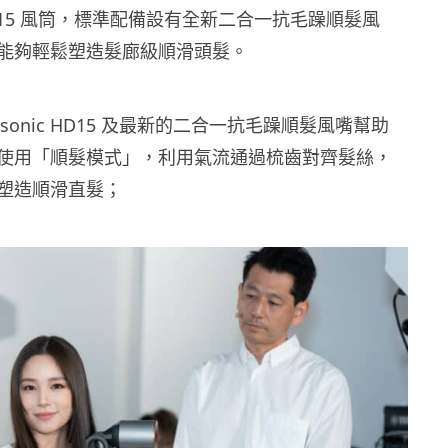
c HD15 風筒，標準配備設有全新二合一抗毛躁順髮風
能夠輕鬆塑造髮廊級順滑頭髮。
personic HD15 及最新的二合一抗毛躁順髮風嘴幫助
使用「順髮模式」，利用氣流通過梳齒對齊髮絲，
塑造順滑直髮；