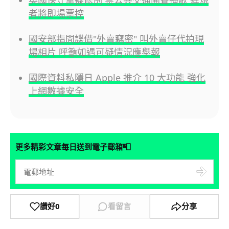
者將即場票控
國安部指間諜借"外賣竊密" 叫外賣仔代拍現
場相片 呼籲如遇可疑情況應舉報
國際資料私隱日 Apple 推介 10 大功能 強化
上網數據安全
📮
更多精彩文章每日送到電子郵箱
讚好
0
看留言
分享