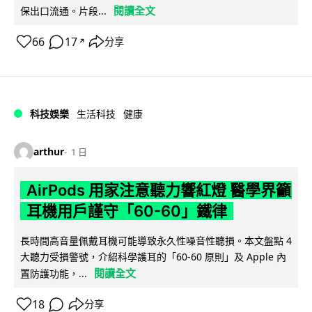
閱讀全文
保出口流通。片段...
66
17
分享
↗
科技娛樂
生活科技
健康
arthur
1 日
AirPods 用家注意聽力響紅燈 醫學界籲
耳機用戶謹守「60-60」鐵律
長時間高音量佩戴耳機可能導致永久性噪音性聽損。本文盤點 4
大聽力受損警號，介紹科學護耳的「60-60 原則」及 Apple 內
閱讀全文
置防護功能，...
18
分享