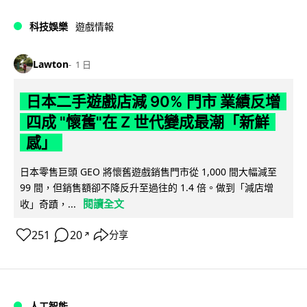
科技娛樂
遊戲情報
Lawton
1 日
日本二手遊戲店減 90% 門市 業績反增
四成 "懷舊"在 Z 世代變成最潮「新鮮
感」
日本零售巨頭 GEO 將懷舊遊戲銷售門市從 1,000 間大幅減至
99 間，但銷售額卻不降反升至過往的 1.4 倍。做到「減店增
閱讀全文
收」奇蹟，...
251
20
分享
↗
人工智能