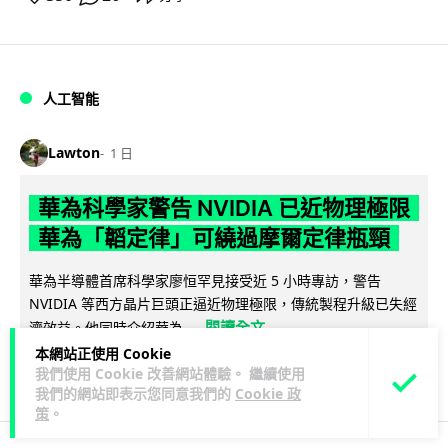
人工智能
Lawton
1 日
華為科學家警告 NVIDIA 已近物理極限
華為「韜定律」可繞過摩爾定律瓶頸
華為半導體首席科學家廖恒罕見接受近 5 小時專訪，警告
NVIDIA 等西方晶片巨頭正逼近物理極限，傳統製程升級已失經
閱讀全文
濟效益。他同時介紹華為...
本網站正使用 Cookie
1,580
599
分享
我們使用 Cookie 改善網站體驗。 繼續使用
↗
我們的網站即表示您同意我們的
Cookie 政
策
。