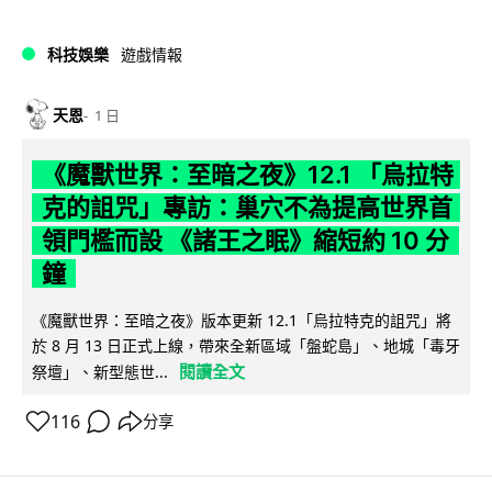
科技娛樂
遊戲情報
天恩
1 日
《魔獸世界：至暗之夜》12.1 「烏拉特
克的詛咒」專訪：巢穴不為提高世界首
領門檻而設 《諸王之眠》縮短約 10 分
鐘
《魔獸世界：至暗之夜》版本更新 12.1「烏拉特克的詛咒」將
於 8 月 13 日正式上線，帶來全新區域「盤蛇島」、地城「毒牙
閱讀全文
祭壇」、新型態世...
116
分享