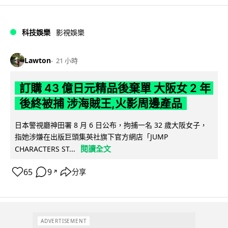
科技娛樂
影視娛樂
Lawton
21 小時
訂購 43 億日元精品後棄單 大阪女 2 年
後終被捕 涉海賊王,火影周邊產品
日本警視廳神田署 8 月 6 日公布，拘捕一名 32 歲大阪女子，
指她涉嫌在出版巨頭集英社旗下官方網店「JUMP
閱讀全文
CHARACTERS ST...
65
9
分享
↗
ADVERTISEMENT