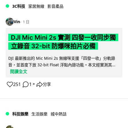
3C科技
家居無線
影音產品
Vin
1 日
DJI Mic Mini 2s 實測 四發一收同步獨
立錄音 32-bit 防爆咪拍片必備
DJI 最新推出的 Mic Mini 2s 無線咪支援「四發一收」分軌錄
音，並首度下放 32-bit Float 浮點內錄功能。本文經實測其...
閱讀全文
251
1
分享
↗
科技娛樂
生活娛樂
城中熱話