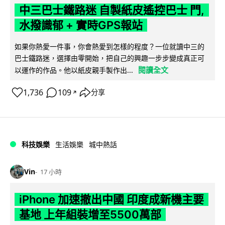
中三巴士鐵路迷 自製紙皮遙控巴士 門,
水撥識郁 + 實時GPS報站
如果你熱愛一件事，你會熱愛到怎樣的程度？一位就讀中三的
巴士鐵路迷，選擇由零開始，把自己的興趣一步步變成真正可
閱讀全文
以運作的作品。他以紙皮親手製作出...
1,736
109
分享
↗
科技娛樂
生活娛樂
城中熱話
Vin
17 小時
iPhone 加速撤出中國 印度成新機主要
基地 上年組裝增至5500萬部