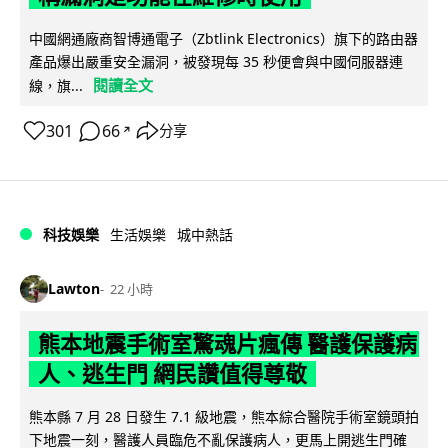
中國網通廠商智博通電子（Zbtlink Electronics）旗下的路由器
產品爆出嚴重安全漏洞，被發現每 35 秒便會與中國伺服器連
閱讀全文
線，旗...
301
66
分享
↗
科技娛樂
生活娛樂
城中熱話
Lawton
22 小時
熊本地震手術室驚魂片瘋傳 醫護保護病
人、逃生門 網民讚值得尊敬
熊本縣 7 月 28 日發生 7.1 級地震，熊本綜合醫院手術室鏡頭拍
下地震一刻，醫護人員臨危不亂保護病人，更馬上開逃生門確