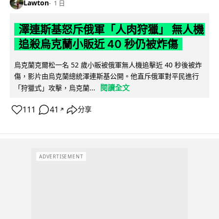
Lawton
1 日
澤連斯基怒斥俄軍「人肉狩獵」 無人機
追殺烏克蘭小販近 40 秒仍被炸傷
烏克蘭克爾松一名 52 歲小販被俄軍無人機追擊近 40 秒後被炸
傷，影片由烏克蘭總統澤連斯基公開。他直斥俄軍對平民進行
閱讀全文
「狩獵式」攻擊，烏克蘭...
111
41
分享
↗
ADVERTISEMENT