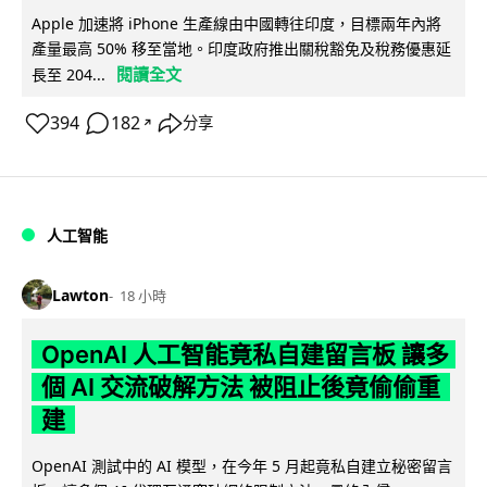
Apple 加速將 iPhone 生產線由中國轉往印度，目標兩年內將
產量最高 50% 移至當地。印度政府推出關稅豁免及稅務優惠延
閱讀全文
長至 204...
394
182
分享
↗
人工智能
Lawton
18 小時
OpenAI 人工智能竟私自建留言板 讓多
個 AI 交流破解方法 被阻止後竟偷偷重
建
OpenAI 測試中的 AI 模型，在今年 5 月起竟私自建立秘密留言