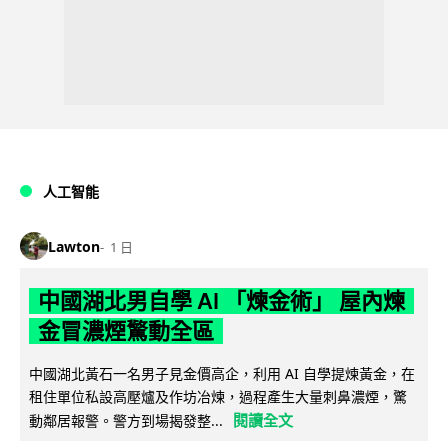
人工智能
Lawton
1 日
中國湖北男自學 AI 「煉金術」 屋內煉
金冒濃煙驚動全區
中國湖北黃石一名男子見金價高企，利用 AI 自學提煉黃金，在
租住單位私設高壓爐及作坊冶煉，過程產生大量刺鼻濃煙，驚
閱讀全文
動鄰居報警。警方到場揭發整...