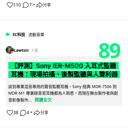
110
7
分享
↗
3C科技
流動音樂
89
Lawton
1 日
【評測】Sony IER-M500 入耳式監聽
耳機：現場拍攝、後製監聽與人聲利器
談到專業混音專用的聲音監聽耳機，Sony 經典 MDR-7506 到
MDR-M1 專業錄音室耳機都為人熟悉。而現在舞台製作者與創
閱讀全文
意影像製作...
38
4
分享
↗