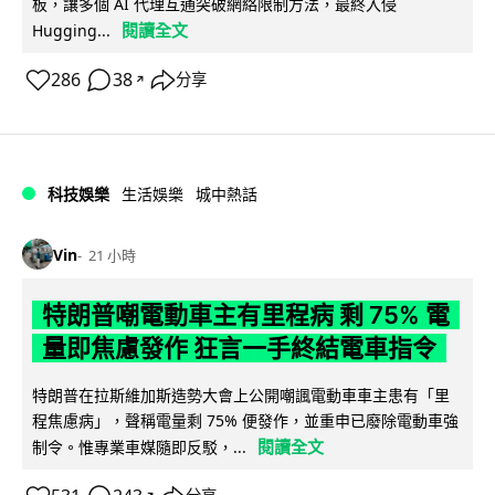
板，讓多個 AI 代理互通突破網絡限制方法，最終入侵
閱讀全文
Hugging...
286
38
分享
↗
科技娛樂
生活娛樂
城中熱話
Vin
21 小時
特朗普嘲電動車主有里程病 剩 75% 電
量即焦慮發作 狂言一手終結電車指令
特朗普在拉斯維加斯造勢大會上公開嘲諷電動車車主患有「里
程焦慮病」，聲稱電量剩 75% 便發作，並重申已廢除電動車強
閱讀全文
制令。惟專業車媒隨即反駁，...