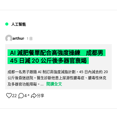
人工智能
arthur
1 日
AI 減肥餐單配合高強度操練 成都男
45 日減 20 公斤後多器官衰竭
成都一名男子跟隨 AI 制訂高強度減脂計劃，45 日內減去約 20
公斤後昏迷送院。醫生診斷他患上尿源性膿毒症、膿毒性休克
閱讀全文
及多器官功能障礙。...
22
4
分享
↗