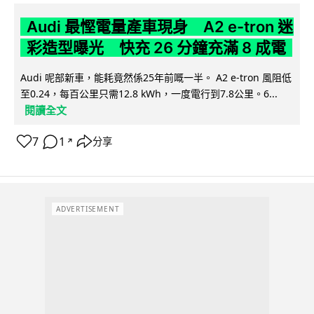
Audi 最慳電量產車現身 A2 e-tron 迷
彩造型曝光 快充 26 分鐘充滿 8 成電
Audi 呢部新車，能耗竟然係25年前嘅一半。 A2 e-tron 風阻低
至0.24，每百公里只需12.8 kWh，一度電行到7.8公里。6...
閱讀全文
7
1
分享
↗
ADVERTISEMENT