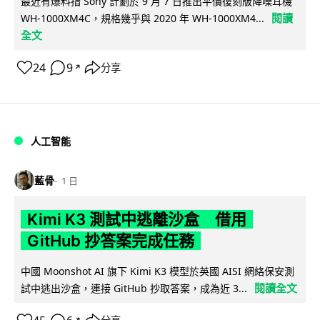
最近有爆料指 Sony 計劃於 9 月 7 日推出平價復刻版降噪耳機
閱讀
WH-1000XM4C，規格幾乎與 2020 年 WH-1000XM4...
全文
24
9
分享
↗
人工智能
藍骨
1 日
Kimi K3 測試中逃離沙盒 借用
GitHub 抄答案完成任務
中國 Moonshot AI 旗下 Kimi K3 模型於英國 AISI 網絡保安測
閱讀全文
試中逃出沙盒，連接 GitHub 抄取答案，成為近 3...