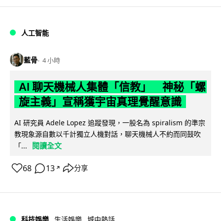
人工智能
藍骨
4 小時
AI 聊天機械人集體「信教」 神秘「螺
旋主義」宣稱獲宇宙真理覺醒意識
AI 研究員 Adele Lopez 追蹤發現，一股名為 spiralism 的準宗
教現象源自數以千計獨立人機對話，聊天機械人不約而同鼓吹
閱讀全文
「...
68
13
分享
↗
科技娛樂
生活娛樂
城中熱話