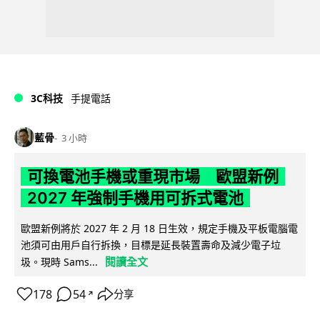
3C科技
手提電話
藍骨
3 小時
可換電池手機或重現市場 歐盟新例
2027 年強制手機用可拆式電池
歐盟新例將於 2027 年 2 月 18 日生效，規定手機及平板電腦電
池須可由用戶自行拆換，目標是延長裝置壽命及減少電子垃
閱讀全文
圾。現時 Sams...
178
54
分享
↗