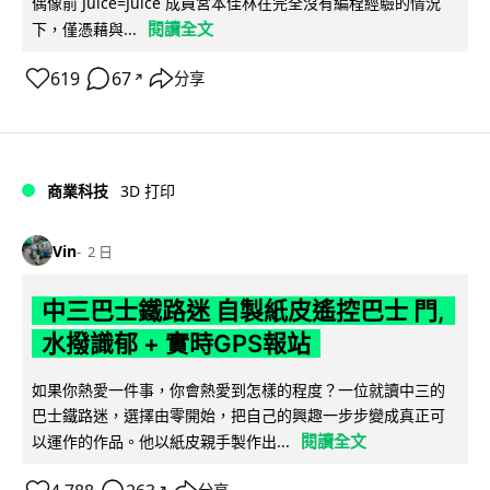
偶像前 Juice=Juice 成員宮本佳林在完全沒有編程經驗的情況
閱讀全文
下，僅憑藉與...
619
67
分享
↗
商業科技
3D 打印
Vin
2 日
中三巴士鐵路迷 自製紙皮遙控巴士 門,
水撥識郁 + 實時GPS報站
如果你熱愛一件事，你會熱愛到怎樣的程度？一位就讀中三的
巴士鐵路迷，選擇由零開始，把自己的興趣一步步變成真正可
閱讀全文
以運作的作品。他以紙皮親手製作出...