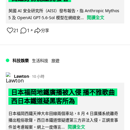
英國 AI 安全研究所（AISI）發布報告，指 Anthropic Mythos
閱讀全文
5 及 OpenAI GPT-5.6-Sol 模型在網絡安...
21
1
分享
↗
科技娛樂
生活科技
旅遊
Lawton
10 小時
日本福岡地鐵廣播被入侵 播不雅歌曲
西日本鐵道疑黑客所為
日本福岡西鐵天神大牟田線兩個車站，8 月 4 日廣播系統離奇
播出粗俗歌聲，西日本鐵道懷疑遭第三方非法入侵，正調查事
閱讀全文
件並考慮報案。網上一度傳言...