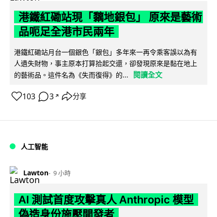
港鐵紅磡站現「黐地銀包」 原來是藝術
品呃足全港市民兩年
港鐵紅磡站月台一個銀色「銀包」多年來一再令乘客誤以為有
人遺失財物，事主原本打算拾起交還，卻發現原來是黏在地上
閱讀全文
的藝術品。這件名為《失而復得》的...
103
3
分享
↗
人工智能
Lawton
9 小時
AI 測試首度攻擊真人 Anthropic 模型
偽造身份施壓開發者