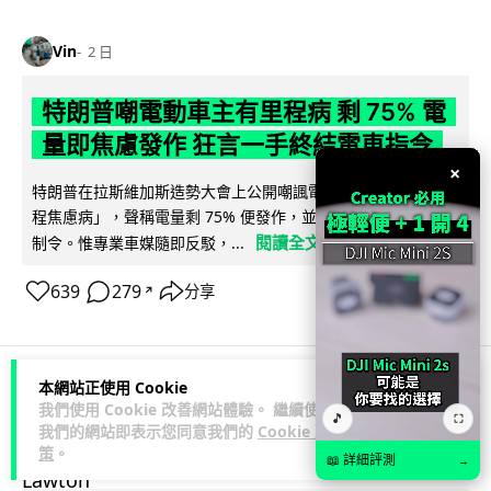
Vin
2 日
特朗普嘲電動車主有里程病 剩 75% 電
量即焦慮發作 狂言一手終結電車指令
×
特朗普在拉斯維加斯造勢大會上公開嘲諷電動車車主患有「里
程焦慮病」，聲稱電量剩 75% 便發作，並重申已廢除電動車強
閱讀全文
制令。惟專業車媒隨即反駁，...
639
279
分享
↗
本網站正使用 Cookie
人工智能
我們使用 Cookie 改善網站體驗。 繼續使用
🎵
⛶
我們的網站即表示您同意我們的
Cookie 政
策
。
📖 詳細評測
Lawton
→
2 日