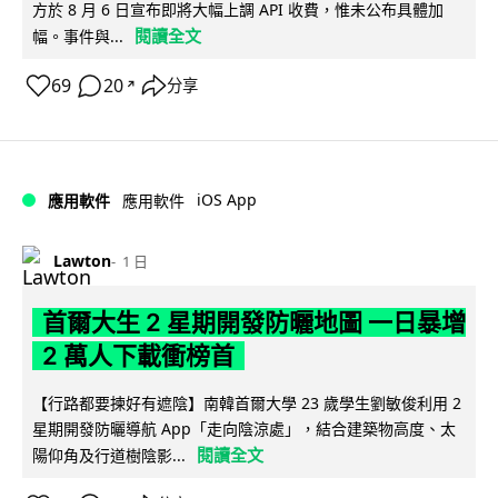
方於 8 月 6 日宣布即將大幅上調 API 收費，惟未公布具體加
閱讀全文
幅。事件與...
69
20
分享
↗
iOS App
應用軟件
應用軟件
Lawton
1 日
首爾大生 2 星期開發防曬地圖 一日暴增
2 萬人下載衝榜首
【行路都要揀好有遮陰】南韓首爾大學 23 歲學生劉敏俊利用 2
星期開發防曬導航 App「走向陰涼處」，結合建築物高度、太
閱讀全文
陽仰角及行道樹陰影...