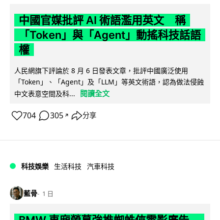
中國官媒批評 AI 術語濫用英文 稱
「Token」與「Agent」動搖科技話語
權
人民網旗下評論於 8 月 6 日發表文章，批評中國廣泛使用
「Token」、「Agent」及「LLM」等英文術語，認為做法侵蝕
閱讀全文
中文表意空間及科...
704
305
分享
↗
科技娛樂
生活科技
汽車科技
藍骨
1 日