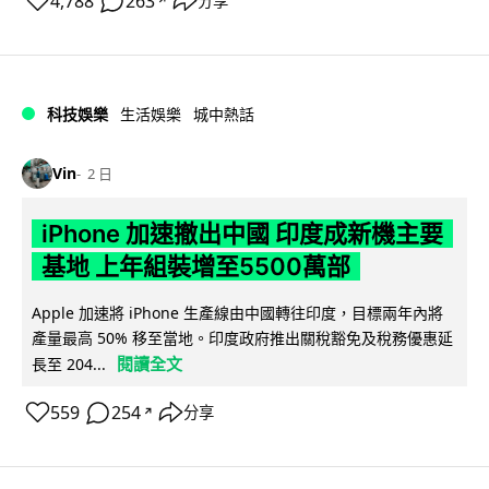
4,788
263
分享
↗
科技娛樂
生活娛樂
城中熱話
Vin
2 日
iPhone 加速撤出中國 印度成新機主要
基地 上年組裝增至5500萬部
Apple 加速將 iPhone 生產線由中國轉往印度，目標兩年內將
產量最高 50% 移至當地。印度政府推出關稅豁免及稅務優惠延
閱讀全文
長至 204...
559
254
分享
↗