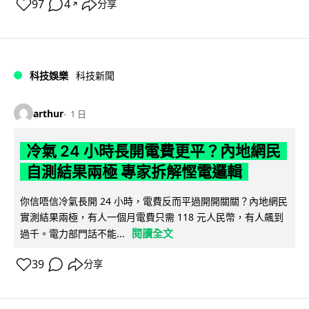
97
4
分享
↗
科技娛樂
科技新聞
arthur
1 日
冷氣 24 小時長開電費更平？內地網民
自測結果兩極 專家拆解慳電邏輯
你信唔信冷氣長開 24 小時，電費反而平過開開關關？內地網民
實測結果兩極，有人一個月電費只需 118 元人民幣，有人飆到
閱讀全文
過千。電力部門話不能...
39
分享