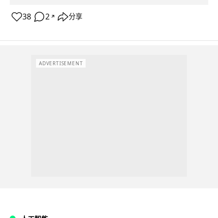
38
2
分享
↗
ADVERTISEMENT