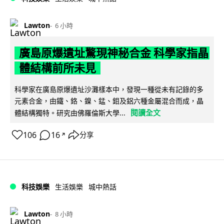
Lawton
6 小時
廣島原爆遺址驚現神秘合金 科學家指晶
體結構前所未見
科學家在廣島原爆遺址沙灘樣本中，發現一種從未有記錄的多
元素合金，由鐵、鉻、鎳、錳、鉬及鋁六種金屬混合而成，晶
閱讀全文
體結構獨特。研究由佛羅倫斯大學...
106
16
分享
↗
科技娛樂
生活娛樂
城中熱話
Lawton
8 小時