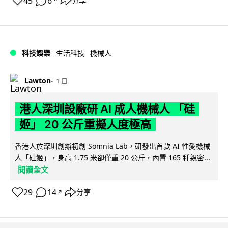
45
6
分享
↗
科技娛樂
生活科技
機械人
Lawton
1 日
港人深圳設廠研 AI 成人機械人 「硅
姬」 20 公斤重擬人度極高
香港人於深圳創辦初創 Somnia Lab，研發出首款 AI 性愛機械
人「硅姬」，身高 1.75 米卻僅重 20 公斤，內置 165 種親密...
閱讀全文
29
14
分享
↗