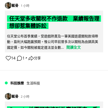
藍骨
1 小時
任天堂多收關稅不作退款 業績報告理
想卻惹集體訴訟
任天堂公布首季業績，受遊戲熱賣及一筆美國退還關稅款項帶
動，盈利大幅跑贏預期。惟公司早前曾多次以關稅為由調高美
閱讀全文
國定價，如今關稅被裁定違法並全數...
14
1
分享
↗
科技娛樂
生活科技
藍骨
2 小時