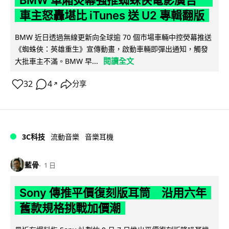
BMW 車廂熒幕強推蜘蛛俠電影廣告
車主怒轟堪比 iTunes 送 U2 專輯翻版
BMW 近日透過無線更新向全球逾 70 個市場車輛中控熒幕推送
《蜘蛛俠：英雄重生》宣傳動畫，啟動車輛即彈出通知，觸發
閱讀全文
大批車主不滿。BMW 早...
32
4
分享
↗
3C科技
流動音樂
音樂耳機
藍骨
1 日
Sony 傳推平價復刻版耳筒 沿用六年
舊款規格挑戰加價潮