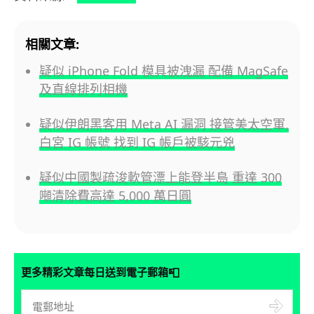
相關文章:
疑似 iPhone Fold 模具被洩漏 配備 MagSafe
及直線排列相機
疑似伊朗黑客用 Meta AI 漏洞 接管美太空軍,
白宮 IG 帳號 找到 IG 帳戶被駭元兇
疑似中國製疏浚軟管漂上能登半島 重達 300
噸清除費高達 5,000 萬日圓
📮
更多精彩文章每日送到電子郵箱