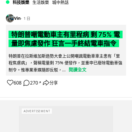
科技娛樂
生活娛樂
城中熱話
Vin
1 日
特朗普嘲電動車主有里程病 剩 75% 電
量即焦慮發作 狂言一手終結電車指令
特朗普在拉斯維加斯造勢大會上公開嘲諷電動車車主患有「里
程焦慮病」，聲稱電量剩 75% 便發作，並重申已廢除電動車強
閱讀全文
制令。惟專業車媒隨即反駁，...
608
270
分享
↗
ADVERTISEMENT