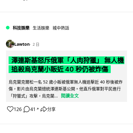
科技娛樂
生活娛樂
城中熱話
Lawton
2 日
澤連斯基怒斥俄軍「人肉狩獵」 無人機
追殺烏克蘭小販近 40 秒仍被炸傷
烏克蘭克爾松一名 52 歲小販被俄軍無人機追擊近 40 秒後被炸
傷，影片由烏克蘭總統澤連斯基公開。他直斥俄軍對平民進行
閱讀全文
「狩獵式」攻擊，烏克蘭...
126
41
分享
↗