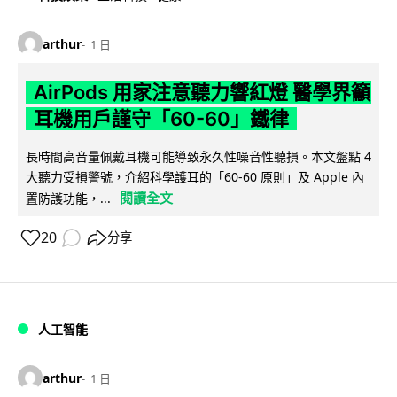
arthur
1 日
AirPods 用家注意聽力響紅燈 醫學界籲
耳機用戶謹守「60-60」鐵律
長時間高音量佩戴耳機可能導致永久性噪音性聽損。本文盤點 4
大聽力受損警號，介紹科學護耳的「60-60 原則」及 Apple 內
閱讀全文
置防護功能，...
20
分享
人工智能
arthur
1 日