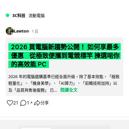
3C科技
流動電腦
Lawton
1 日
2026 買電腦新趨勢公開！ 如何享最多
優惠 從極致便攜到電競標竿 揀選啱你
的高效能 PC
2026 年的電腦選購基準已經全面升級。除了基本效能，「極致
輕量化」、「機身美學」、「AI算力」、「前瞻技術加持」以
閱讀全文
及「品質與售後服務」 已...
21
1
分享
↗