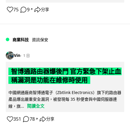
75
9
分享
↗
商業科技
資訊保安
Vin
1 日
智博通路由器爆後門 官方緊急下架止血
稱漏洞是功能在維修時使用
中國網通廠商智博通電子（Zbtlink Electronics）旗下的路由器
產品爆出嚴重安全漏洞，被發現每 35 秒便會與中國伺服器連
閱讀全文
線，旗...
351
78
分享
↗