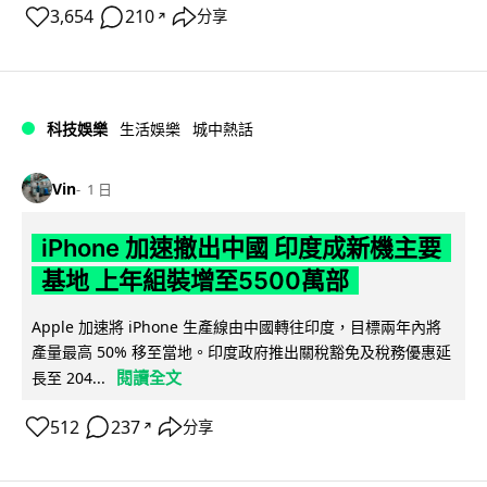
3,654
210
分享
↗
科技娛樂
生活娛樂
城中熱話
Vin
1 日
iPhone 加速撤出中國 印度成新機主要
基地 上年組裝增至5500萬部
Apple 加速將 iPhone 生產線由中國轉往印度，目標兩年內將
產量最高 50% 移至當地。印度政府推出關稅豁免及稅務優惠延
閱讀全文
長至 204...
512
237
分享
↗