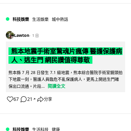
科技娛樂
生活娛樂
城中熱話
Lawton
1 日
熊本地震手術室驚魂片瘋傳 醫護保護病
人、逃生門 網民讚值得尊敬
熊本縣 7 月 28 日發生 7.1 級地震，熊本綜合醫院手術室鏡頭拍
下地震一刻，醫護人員臨危不亂保護病人，更馬上開逃生門確
閱讀全文
保出口流通。片段...
67
21
分享
↗
科技娛樂
生活科技
健康