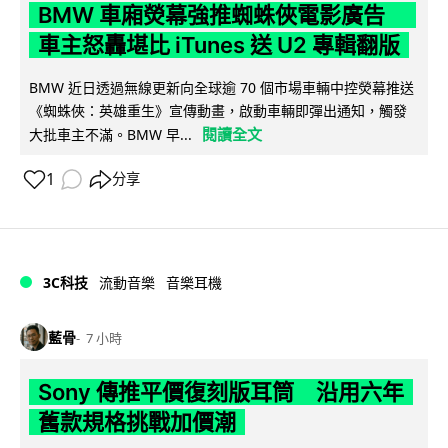
BMW 車廂熒幕強推蜘蛛俠電影廣告
車主怒轟堪比 iTunes 送 U2 專輯翻版
BMW 近日透過無線更新向全球逾 70 個市場車輛中控熒幕推送
《蜘蛛俠：英雄重生》宣傳動畫，啟動車輛即彈出通知，觸發
閱讀全文
大批車主不滿。BMW 早...
1
分享
3C科技
流動音樂
音樂耳機
藍骨
7 小時
Sony 傳推平價復刻版耳筒 沿用六年
舊款規格挑戰加價潮