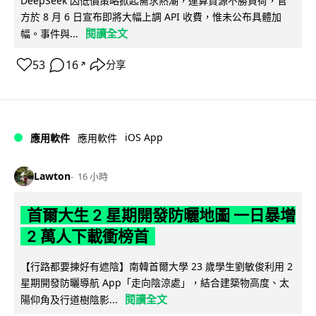
DeepSeek 因低價策略掀起需求熱潮，運算資源不勝負荷，官
方於 8 月 6 日宣布即將大幅上調 API 收費，惟未公布具體加
閱讀全文
幅。事件與...
53
16
分享
↗
iOS App
應用軟件
應用軟件
Lawton
16 小時
首爾大生 2 星期開發防曬地圖 一日暴增
2 萬人下載衝榜首
【行路都要揀好有遮陰】南韓首爾大學 23 歲學生劉敏俊利用 2
星期開發防曬導航 App「走向陰涼處」，結合建築物高度、太
閱讀全文
陽仰角及行道樹陰影...