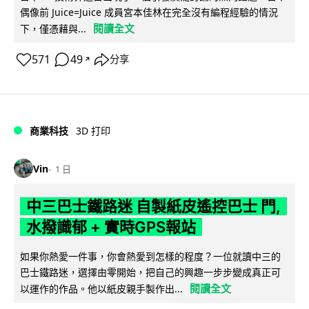
偶像前 Juice=Juice 成員宮本佳林在完全沒有編程經驗的情況
閱讀全文
下，僅憑藉與...
571
49
分享
↗
商業科技
3D 打印
Vin
1 日
中三巴士鐵路迷 自製紙皮遙控巴士 門,
水撥識郁 + 實時GPS報站
如果你熱愛一件事，你會熱愛到怎樣的程度？一位就讀中三的
巴士鐵路迷，選擇由零開始，把自己的興趣一步步變成真正可
閱讀全文
以運作的作品。他以紙皮親手製作出...