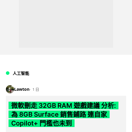
人工智能
Lawton
1 日
微軟刪走 32GB RAM 遊戲建議 分析:
為 8GB Surface 銷售鋪路 連自家
Copilot+ 門檻也未到