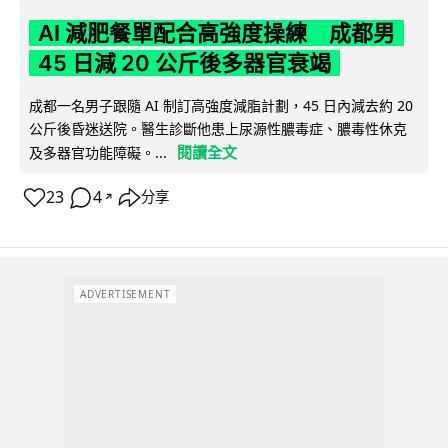
AI 減肥餐單配合高強度操練 成都男
45 日減 20 公斤後多器官衰竭
成都一名男子跟隨 AI 制訂高強度減脂計劃，45 日內減去約 20
公斤後昏迷送院。醫生診斷他患上尿源性膿毒症、膿毒性休克
閱讀全文
及多器官功能障礙。...
23
4
分享
↗
ADVERTISEMENT