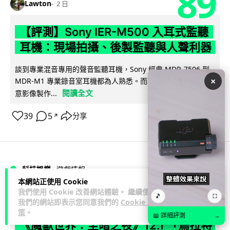
89
Lawton
2 日
【評測】Sony IER-M500 入耳式監聽
耳機：現場拍攝、後製監聽與人聲利器
談到專業混音專用的聲音監聽耳機，Sony 經典 MDR-7506 到
×
MDR-M1 專業錄音室耳機都為人熟悉。而現在舞台製作者與創
閱讀全文
意影像製作...
39
5
分享
↗
科技娛樂
遊戲情報
本網站正使用 Cookie
我們使用 Cookie 改善網站體驗。 繼續使用
🎵
天恩
⛶
2 日
我們的網站即表示您同意我們的
Cookie 政
策
。
📖 詳細評測
→
《魔獸世界：至暗之夜》12.1 「烏拉特