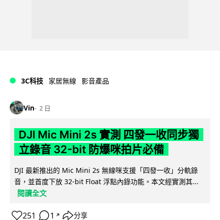
3C科技
家居無線
影音產品
Vin
2 日
DJI Mic Mini 2s 實測 四發一收同步獨
立錄音 32-bit 防爆咪拍片必備
DJI 最新推出的 Mic Mini 2s 無線咪支援「四發一收」分軌錄
音，並首度下放 32-bit Float 浮點內錄功能。本文經實測其...
閱讀全文
251
1
分享
↗