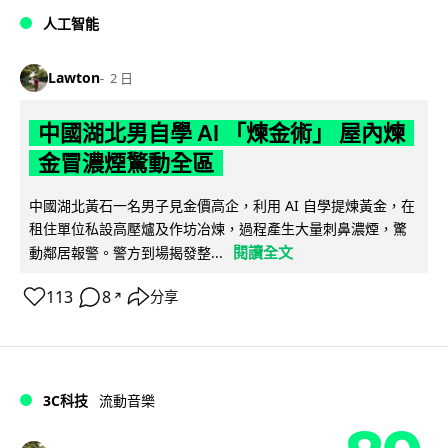
人工智能
Lawton
2 日
中國湖北男自學 AI 「煉金術」 屋內煉
金冒濃煙驚動全區
中國湖北黃石一名男子見金價高企，利用 AI 自學提煉黃金，在
租住單位私設高壓爐及作坊冶煉，過程產生大量刺鼻濃煙，驚
閱讀全文
動鄰居報警。警方到場揭發整...
113
8
分享
↗
3C科技
流動音樂