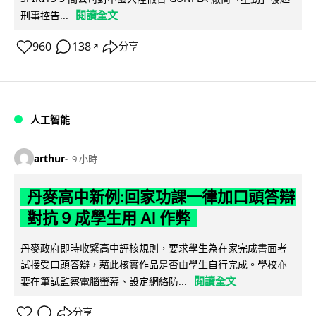
閱讀全文
刑事控告...
960
138
分享
↗
人工智能
arthur
9 小時
丹麥高中新例:回家功課一律加口頭答辯
對抗 9 成學生用 AI 作弊
丹麥政府即時收緊高中評核規則，要求學生為在家完成書面考
試接受口頭答辯，藉此核實作品是否由學生自行完成。學校亦
閱讀全文
要在筆試監察電腦螢幕、設定網絡防...
分享