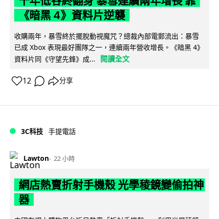
十年低谷終翻身 暴雪連續兩年增長 靠
《暗黑 4》資料片逆襲
收購兩年，暴雪終於擺脫動視魔咒？總裁內部電郵流出：暴雪
已成 Xbox 表現最好團隊之一，連續兩年營收增長。《暗黑 4》
閱讀全文
資料片同《守望先鋒》成...
12
分享
3C科技
手提電話
Lawton
22 小時
網店熱賣折射手機殼 光學稜鏡變偷拍神
器