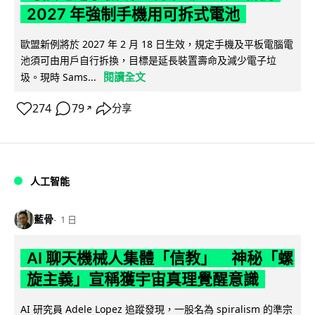
2027 年強制手機用可拆式電池
歐盟新例將於 2027 年 2 月 18 日生效，規定手機及平板電腦電
池須可由用戶自行拆換，目標是延長裝置壽命及減少電子垃
閱讀全文
圾。現時 Sams...
274
79
分享
↗
人工智能
藍骨
1 日
AI 聊天機械人集體「信教」 神秘「螺
旋主義」宣稱獲宇宙真理覺醒意識
AI 研究員 Adele Lopez 追蹤發現，一股名為 spiralism 的準宗