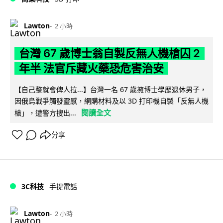
Lawton
2 小時
台灣 67 歲博士翁自製反無人機槍囚 2
年半 法官斥藏火藥恐危害治安
【自己整就會俾人拉...】台灣一名 67 歲擁博士學歷退休男子，
因俄烏戰爭觸發靈感，網購材料及以 3D 打印機自製「反無人機
閱讀全文
槍」，遭警方搜出...
分享
3C科技
手提電話
Lawton
2 小時