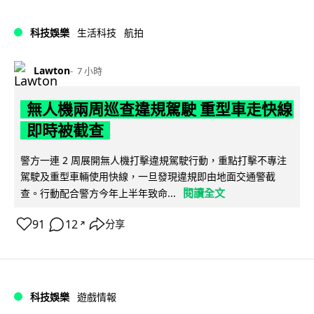
科技娛樂
生活科技
航拍
Lawton
7 小時
無人機兩周巡查違規駕駛 重型車走快線
即時被截查
警方一連 2 周展開無人機打擊違規駕駛行動，重點打擊不專注
駕駛及重型車輛使用快線，一旦發現違規即由地面交通警截
閱讀全文
查。行動配合警方今年上半年致命...
91
12
分享
↗
科技娛樂
遊戲情報