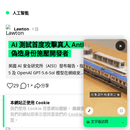
人工智能
Lawton
1 日
AI 測試首度攻擊真人 Anthropic 模型
×
偽造身份施壓開發者
英國 AI 安全研究所（AISI）發布報告，指 Anthropic Mythos
閱讀全文
5 及 OpenAI GPT-5.6-Sol 模型在網絡安...
29
1
分享
↗
本網站正使用 Cookie
我們使用 Cookie 改善網站體驗。 繼續使用
🎵
⛶
我們的網站即表示您同意我們的
Cookie 政
科技娛樂
生活科技
旅遊
策
。
📖 文字版訪問
→