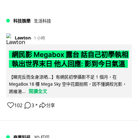
科技娛樂
生活科技
Lawton
1 小時
網民影 Megabox 露台 話自己初學執相
執出世界末日 他人回應: 影到今日氣溫
【睇完反而全身涼哂...】有網民初學攝影不足 1 個月，在
MegaBox 18 樓 Mega Sky 空中花園拍照，因不懂調校光影，
閱讀全文
將維港...
102
3
分享
↗
商業科技
3D 打印