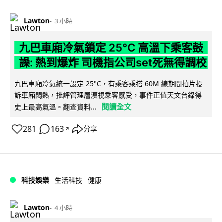
Lawton
3 小時
九巴車廂冷氣鎖定 25°C 高溫下乘客鼓
譟: 熱到爆炸 司機指公司set死無得調校
九巴車廂冷氣統一設定 25°C，有乘客乘搭 60M 線期間拍片投
訴車廂悶熱，批評管理層漠視乘客感受，事件正值天文台錄得
閱讀全文
史上最高氣溫。翻查資料...
281
163
分享
↗
科技娛樂
生活科技
健康
Lawton
4 小時