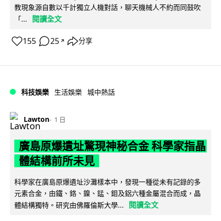
教現象源自數以千計獨立人機對話，聊天機械人不約而同鼓吹
閱讀全文
「...
155
25
分享
↗
科技娛樂
生活娛樂
城中熱話
Lawton
1 日
廣島原爆遺址驚現神秘合金 科學家指晶
體結構前所未見
科學家在廣島原爆遺址沙灘樣本中，發現一種從未有記錄的多
元素合金，由鐵、鉻、鎳、錳、鉬及鋁六種金屬混合而成，晶
閱讀全文
體結構獨特。研究由佛羅倫斯大學...