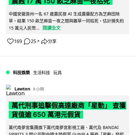
農蝕 17 萬 150 畝芝麻苗一夜枯死
中國安徽滁州一名 67 歲農民按 AI 生成農藥配方為芝麻田除
草，結果 150 畝芝麻苗一夜之間與雜草一同枯死，估計損失約
閱讀全文
15 萬元人民幣...
169
25
分享
↗
科技娛樂
生活科技
玩具
Lawton
8 小時
萬代刑事追擊假高達廠商「星動」 查獲
貨值逾 650 萬港元假貨
萬代南夢宮集團旗下萬代南夢宮影視工廠、萬代及 BANDAI
SPIRITS 3 間公司對中國大陸假冒 GUNPLA 廠商「星動」發起