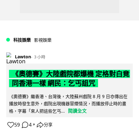
科技娛樂
影視娛樂
Lawton
3 小時
《奧德賽》大陸戲院都爆機 定格對白竟
同香港一樣 網民：乞丐詛咒
《奧德賽》繼香港、台灣後，大陸蘇州戲院 8 月 9 日亦傳出在
播放時發生意外，戲院出現機器冒煙情況，而播放停止時的畫
閱讀全文
格，字幕「來人把這些乞丐...
59
4
分享
↗