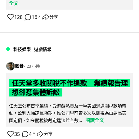
全文
128
16
分享
↗
科技娛樂
遊戲情報
藍骨
23 小時
任天堂多收關稅不作退款 業績報告理
想卻惹集體訴訟
任天堂公布首季業績，受遊戲熱賣及一筆美國退還關稅款項帶
動，盈利大幅跑贏預期。惟公司早前曾多次以關稅為由調高美
閱讀全文
國定價，如今關稅被裁定違法並全數...
35
4
分享
↗