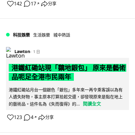
142
17
分享
↗
科技娛樂
生活娛樂
城中熱話
Lawton
1 日
港鐵紅磡站現「黐地銀包」 原來是藝術
品呃足全港市民兩年
港鐵紅磡站月台一個銀色「銀包」多年來一再令乘客誤以為有
人遺失財物，事主原本打算拾起交還，卻發現原來是黏在地上
閱讀全文
的藝術品。這件名為《失而復得》的...
123
4
分享
↗