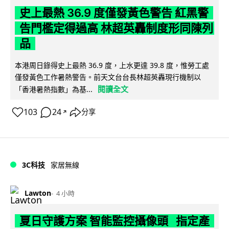
史上最熱 36.9 度僅發黃色警告 紅黑警
告門檻定得過高 林超英轟制度形同陳列
品
本港周日錄得史上最熱 36.9 度，上水更達 39.8 度，惟勞工處
僅發黃色工作暑熱警告。前天文台台長林超英轟現行機制以
閱讀全文
「香港暑熱指數」為基...
103
24
分享
↗
3C科技
家居無線
Lawton
4 小時
夏日守護方案 智能監控攝像頭 指定產