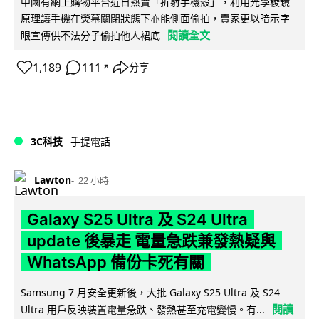
中國有網上購物平台近日熱賣「折射手機殼」，利用光學稜鏡
原理讓手機在熒幕關閉狀態下亦能側面偷拍，賣家更以暗示字
閱讀全文
眼宣傳供不法分子偷拍他人裙底
1,189
111
分享
↗
3C科技
手提電話
Lawton
22 小時
Galaxy S25 Ultra 及 S24 Ultra
update 後暴走 電量急跌兼發熱疑與
WhatsApp 備份卡死有關
Samsung 7 月安全更新後，大批 Galaxy S25 Ultra 及 S24
閱讀
Ultra 用戶反映裝置電量急跌、發熱甚至充電變慢。有...