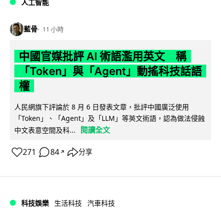
人工智能
藍骨
11 小時
中國官媒批評 AI 術語濫用英文 稱
「Token」與「Agent」動搖科技話語
權
人民網旗下評論於 8 月 6 日發表文章，批評中國廣泛使用
「Token」、「Agent」及「LLM」等英文術語，認為做法侵蝕
閱讀全文
中文表意空間及科...
271
84
分享
↗
科技娛樂
生活科技
汽車科技