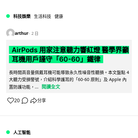
科技娛樂
生活科技
健康
arthur
2 日
AirPods 用家注意聽力響紅燈 醫學界籲
耳機用戶謹守「60-60」鐵律
長時間高音量佩戴耳機可能導致永久性噪音性聽損。本文盤點 4
大聽力受損警號，介紹科學護耳的「60-60 原則」及 Apple 內
閱讀全文
置防護功能，...
20
分享
人工智能