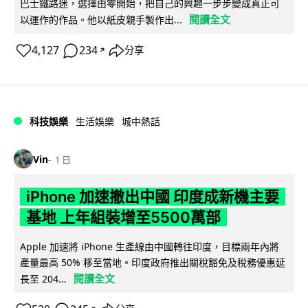
巴士鐵路迷，選擇由零開始，把自己的興趣一步步變成真正可
閱讀全文
以運作的作品。他以紙皮親手製作出...
4,127
234
分享
↗
科技娛樂
生活娛樂
城中熱話
Vin
1 日
iPhone 加速撤出中國 印度成新機主要
基地 上年組裝增至5500萬部
Apple 加速將 iPhone 生產線由中國轉往印度，目標兩年內將
產量最高 50% 移至當地。印度政府推出關稅豁免及稅務優惠延
閱讀全文
長至 204...