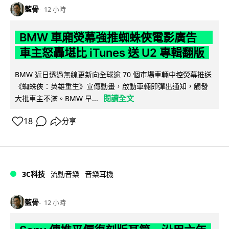
藍骨
12 小時
BMW 車廂熒幕強推蜘蛛俠電影廣告
車主怒轟堪比 iTunes 送 U2 專輯翻版
BMW 近日透過無線更新向全球逾 70 個市場車輛中控熒幕推送
《蜘蛛俠：英雄重生》宣傳動畫，啟動車輛即彈出通知，觸發
閱讀全文
大批車主不滿。BMW 早...
18
分享
3C科技
流動音樂
音樂耳機
藍骨
12 小時