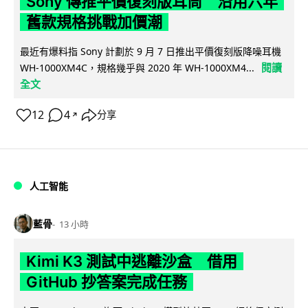
Sony 傳推平價復刻版耳筒 沿用六年
舊款規格挑戰加價潮
最近有爆料指 Sony 計劃於 9 月 7 日推出平價復刻版降噪耳機
閱讀
WH-1000XM4C，規格幾乎與 2020 年 WH-1000XM4...
全文
12
4
分享
↗
人工智能
藍骨
13 小時
Kimi K3 測試中逃離沙盒 借用
GitHub 抄答案完成任務