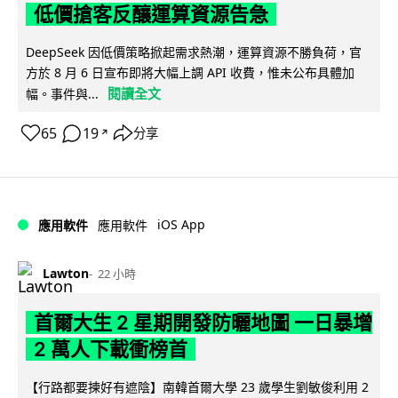
低價搶客反釀運算資源告急
DeepSeek 因低價策略掀起需求熱潮，運算資源不勝負荷，官
方於 8 月 6 日宣布即將大幅上調 API 收費，惟未公布具體加
閱讀全文
幅。事件與...
65
19
分享
↗
iOS App
應用軟件
應用軟件
Lawton
22 小時
首爾大生 2 星期開發防曬地圖 一日暴增
2 萬人下載衝榜首
【行路都要揀好有遮陰】南韓首爾大學 23 歲學生劉敏俊利用 2