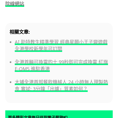
院線網站
相關文章:
AI 助特教生精準學習 經典星願小王子變遊戲
全港學校新學年可訂閱
全港首輛可換電的士 99秒即可完成換電 紅旗
E-QM5 進駐香港
大埔全港首部餐飲機械人 24 小時無人現製熱
食 實試: 3分鐘「出爐」質素如何？
📮
更多精彩文章每日送到電子郵箱