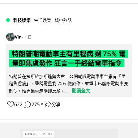
科技娛樂
生活娛樂
城中熱話
Vin
1 日
特朗普嘲電動車主有里程病 剩 75% 電
量即焦慮發作 狂言一手終結電車指令
特朗普在拉斯維加斯造勢大會上公開嘲諷電動車車主患有「里
程焦慮病」，聲稱電量剩 75% 便發作，並重申已廢除電動車強
閱讀全文
制令。惟專業車媒隨即反駁，...
622
275
分享
↗
ADVERTISEMENT