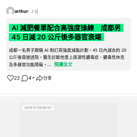
arthur
2 日
AI 減肥餐單配合高強度操練 成都男
45 日減 20 公斤後多器官衰竭
成都一名男子跟隨 AI 制訂高強度減脂計劃，45 日內減去約 20
公斤後昏迷送院。醫生診斷他患上尿源性膿毒症、膿毒性休克
閱讀全文
及多器官功能障礙。...
23
4
分享
↗
ADVERTISEMENT