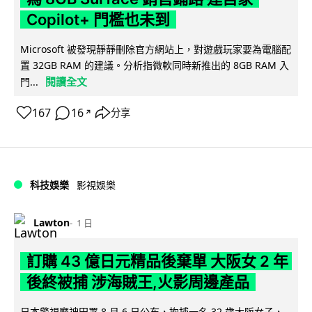
Copilot+ 門檻也未到
Microsoft 被發現靜靜刪除官方網站上，對遊戲玩家要為電腦配
置 32GB RAM 的建議。分析指微軟同時新推出的 8GB RAM 入
閱讀全文
門...
167
16
分享
↗
科技娛樂
影視娛樂
Lawton
1 日
訂購 43 億日元精品後棄單 大阪女 2 年
後終被捕 涉海賊王,火影周邊產品
日本警視廳神田署 8 月 6 日公布，拘捕一名 32 歲大阪女子，