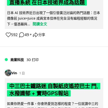
直播系統 在日本技術界成為話題
日本 AI 技術界近日出現了一個引發廣泛討論的熱門話題：日本
偶像前 Juice=Juice 成員宮本佳林在完全沒有編程經驗的情況
閱讀全文
下，僅憑藉與...
592
49
分享
↗
商業科技
3D 打印
Vin
1 日
中三巴士鐵路迷 自製紙皮遙控巴士 門,
水撥識郁 + 實時GPS報站
如果你熱愛一件事，你會熱愛到怎樣的程度？一位就讀中三的