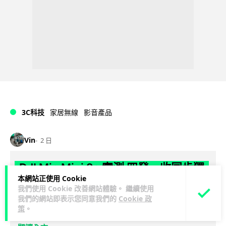
3C科技
家居無線
影音產品
Vin
2 日
DJI Mic Mini 2s 實測 四發一收同步獨
本網站正使用 Cookie
立錄音 32-bit 防爆咪拍片必備
我們使用 Cookie 改善網站體驗。 繼續使用
我們的網站即表示您同意我們的
Cookie 政
DJI 最新推出的 Mic Mini 2s 無線咪支援「四發一收」分軌錄
策
。
音，並首度下放 32-bit Float 浮點內錄功能。本文經實測其...