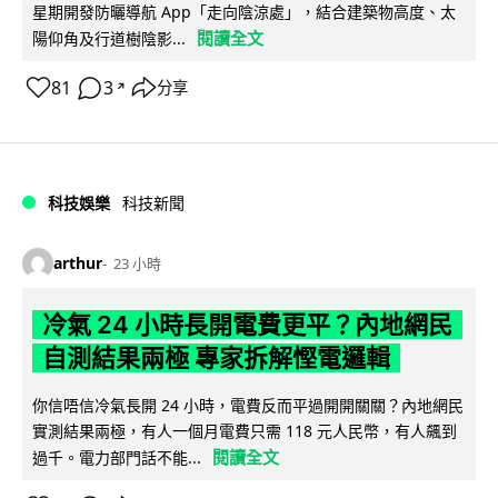
星期開發防曬導航 App「走向陰涼處」，結合建築物高度、太
閱讀全文
陽仰角及行道樹陰影...
81
3
分享
↗
科技娛樂
科技新聞
arthur
23 小時
冷氣 24 小時長開電費更平？內地網民
自測結果兩極 專家拆解慳電邏輯
你信唔信冷氣長開 24 小時，電費反而平過開開關關？內地網民
實測結果兩極，有人一個月電費只需 118 元人民幣，有人飆到
閱讀全文
過千。電力部門話不能...