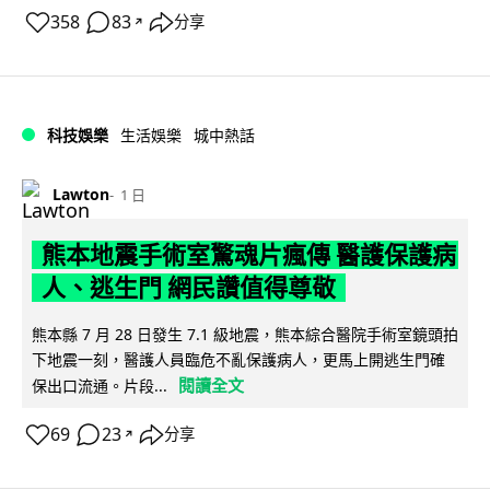
358
83
分享
↗
科技娛樂
生活娛樂
城中熱話
Lawton
1 日
熊本地震手術室驚魂片瘋傳 醫護保護病
人、逃生門 網民讚值得尊敬
熊本縣 7 月 28 日發生 7.1 級地震，熊本綜合醫院手術室鏡頭拍
下地震一刻，醫護人員臨危不亂保護病人，更馬上開逃生門確
閱讀全文
保出口流通。片段...
69
23
分享
↗