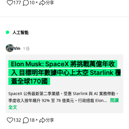
177
10
分享
↗
人工智能
Vin
1 日
Elon Musk: SpaceX 將挑戰萬億年收
入 目標明年數據中心上太空 Starlink 覆
蓋全球170國
SpaceX 公佈最新第二季業績，受惠 Starlink 與 AI 業務帶動，
閱讀
季度收入按年飆升 92% 至 78 億美元。行政總裁 Elon...
全文
132
18
分享
↗