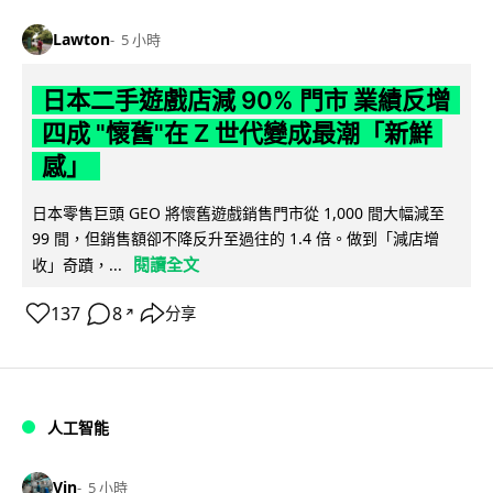
Lawton
5 小時
日本二手遊戲店減 90% 門市 業績反增
四成 "懷舊"在 Z 世代變成最潮「新鮮
感」
日本零售巨頭 GEO 將懷舊遊戲銷售門市從 1,000 間大幅減至
99 間，但銷售額卻不降反升至過往的 1.4 倍。做到「減店增
閱讀全文
收」奇蹟，...
137
8
分享
↗
人工智能
Vin
5 小時