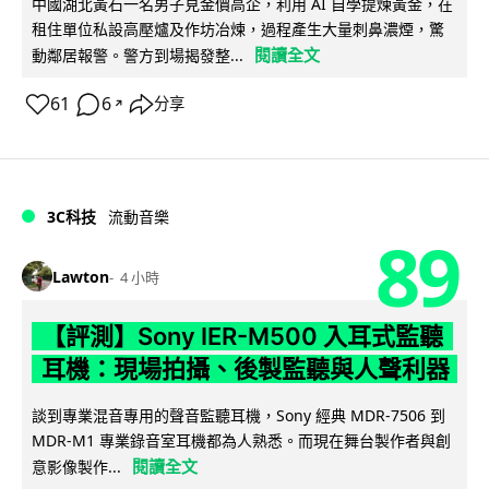
中國湖北黃石一名男子見金價高企，利用 AI 自學提煉黃金，在
租住單位私設高壓爐及作坊冶煉，過程產生大量刺鼻濃煙，驚
閱讀全文
動鄰居報警。警方到場揭發整...
61
6
分享
↗
3C科技
流動音樂
89
Lawton
4 小時
【評測】Sony IER-M500 入耳式監聽
耳機：現場拍攝、後製監聽與人聲利器
談到專業混音專用的聲音監聽耳機，Sony 經典 MDR-7506 到
MDR-M1 專業錄音室耳機都為人熟悉。而現在舞台製作者與創
閱讀全文
意影像製作...