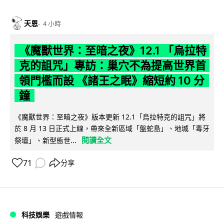
天恩
4 小時
《魔獸世界：至暗之夜》12.1 「烏拉特
克的詛咒」專訪：巢穴不為提高世界首
領門檻而設 《諸王之眠》縮短約 10 分
鐘
《魔獸世界：至暗之夜》版本更新 12.1「烏拉特克的詛咒」將
於 8 月 13 日正式上線，帶來全新區域「盤蛇島」、地城「毒牙
閱讀全文
祭壇」、新型態世...
71
分享
科技娛樂
遊戲情報