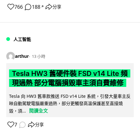
766
188
分享
↗
人工智能
arthur
13 小時
Tesla HW3 舊硬件裝 FSD v14 Lite 頻
現過熱 部分電腦損毀車主須自費維修
Tesla 向 HW3 舊車款推送 FSD v14 Lite 系統，引發大量車主反
映自動駕駛電腦嚴重過熱，部分更觸發高溫保護甚至直接燒
閱讀全文
毀，須...
7
分享