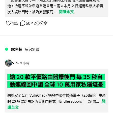
池，拾遺不報並帶返香港自用。兩人本月 2 日經港珠澳大橋再
閱讀全文
次入境澳門時，被治安警察局...
405
60
分享
↗
3C科技
家居無線
Vin
9 小時
逾 20 款平價路由器爆後門 每 35 秒自
動連線回中國 全球 10 萬用家私隱堪憂
網絡安全公司 VulnCheck 揭發中國智博通電子（Zbtlink）生產
閱
的 20 多款路由器內置後門程式「Endlessdoors」（無盡...
讀全文