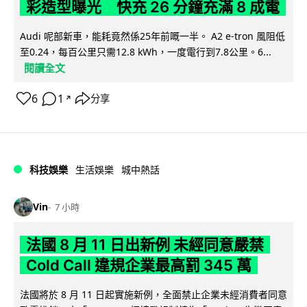
彩造型曝光 快充 26 分鐘充滿 8 成電
Audi 呢部新車，能耗竟然係25年前嘅一半。 A2 e-tron 風阻低
至0.24，每百公里只需12.8 kWh，一度電行到7.8公里。6...
閱讀全文
6
1
分享
↗
科技娛樂
生活娛樂
城中熱話
Vin
7 小時
法國 8 月 11 日出新例 未經同意嚴禁
Cold Call 違規企業最高罰 345 萬
法國將於 8 月 11 日起實施新例，全面禁止企業未經消費者同意