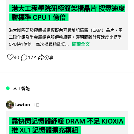
港大工程學院研極簡架構晶片 搜尋速度
勝標準 CPU 1 億倍
港大團隊研發極簡架構模擬內容尋址記憶體（CAM）晶片，用
二硫化鉬及半金屬銻克服傳輸瓶頸，漢明距離計算速度比標準
閱讀全文
CPU快1億倍，每次搜尋耗能低...
40
17
分享
↗
人工智能
Lawton
1 日
靠快閃記憶體紓緩 DRAM 不足 KIOXIA
推 XL1 記憶體擴充模組