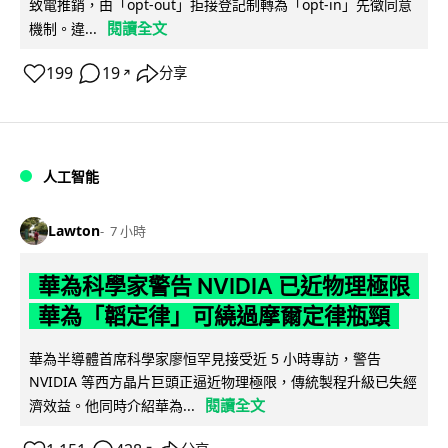
致電推銷，由「opt-out」拒接登記制轉為「opt-in」先徵同意
閱讀全文
機制。違...
199
19
分享
↗
人工智能
Lawton
7 小時
華為科學家警告 NVIDIA 已近物理極限
華為「韜定律」可繞過摩爾定律瓶頸
華為半導體首席科學家廖恒罕見接受近 5 小時專訪，警告
NVIDIA 等西方晶片巨頭正逼近物理極限，傳統製程升級已失經
閱讀全文
濟效益。他同時介紹華為...