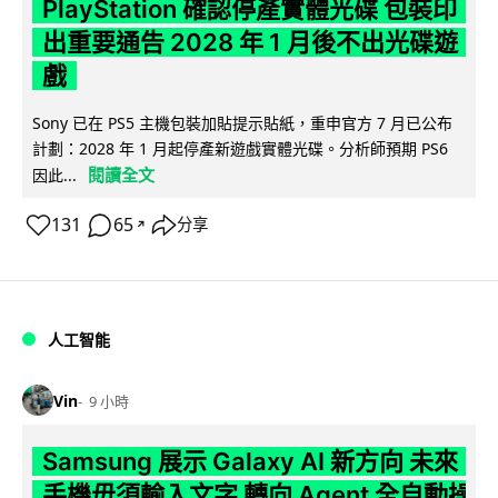
PlayStation 確認停產實體光碟 包裝印
出重要通告 2028 年 1 月後不出光碟遊
戲
Sony 已在 PS5 主機包裝加貼提示貼紙，重申官方 7 月已公布
計劃：2028 年 1 月起停產新遊戲實體光碟。分析師預期 PS6
閱讀全文
因此...
131
65
分享
↗
人工智能
Vin
9 小時
Samsung 展示 Galaxy AI 新方向 未來
手機毋須輸入文字 轉向 Agent 全自動操