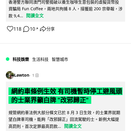
香港警方聯同澳門司警搗破以養生咖啡生意包裝的虛擬貨幣投
資騙局 Fun Coffee，兩地共拘捕 8 人，接獲逾 200 宗舉報，涉
閱讀全文
款 9,4...
118
10
分享
↗
科技娛樂
生活科技
智慧城市
Lawton
1 日
網約車條例生效 有司機暫時停工避風頭
的士業界籲白牌 "改邪歸正"
規管網約車法例大部分條文已於 8 月 3 日生效，的士業界就期
望白牌車司機，能夠「改邪歸正」回流駕駛的士。新例大幅提
閱讀全文
高罰則，首次定罪最高罰款...