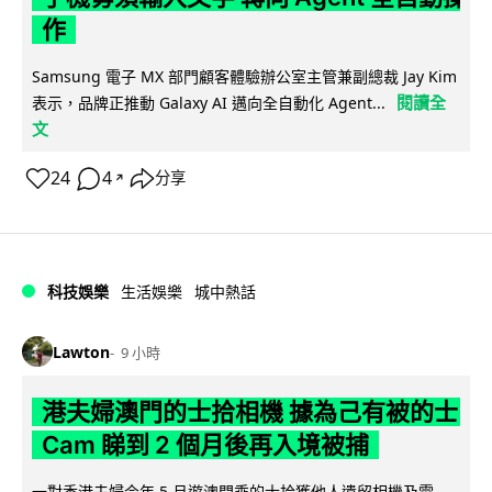
作
Samsung 電子 MX 部門顧客體驗辦公室主管兼副總裁 Jay Kim
閱讀全
表示，品牌正推動 Galaxy AI 邁向全自動化 Agent...
文
24
4
分享
↗
科技娛樂
生活娛樂
城中熱話
Lawton
9 小時
港夫婦澳門的士拾相機 據為己有被的士
Cam 睇到 2 個月後再入境被捕
一對香港夫婦今年 5 月遊澳門乘的士拾獲他人遺留相機及電