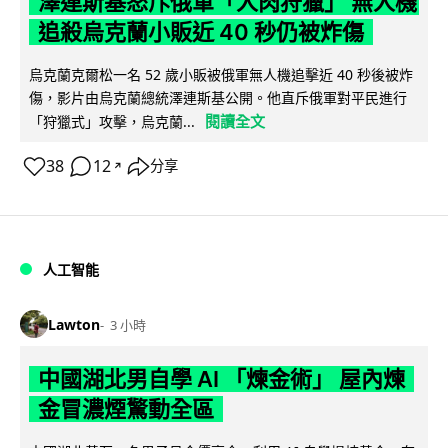
澤連斯基怒斥俄軍「人肉狩獵」 無人機
追殺烏克蘭小販近 40 秒仍被炸傷
烏克蘭克爾松一名 52 歲小販被俄軍無人機追擊近 40 秒後被炸
傷，影片由烏克蘭總統澤連斯基公開。他直斥俄軍對平民進行
閱讀全文
「狩獵式」攻擊，烏克蘭...
38
12
分享
↗
人工智能
Lawton
3 小時
中國湖北男自學 AI 「煉金術」 屋內煉
金冒濃煙驚動全區