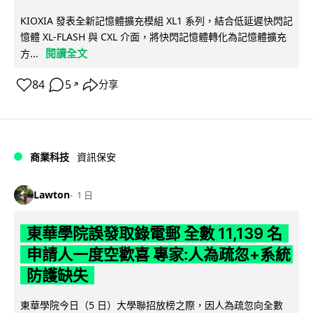
KIOXIA 發表全新記憶體擴充模組 XL1 系列，結合低延遲快閃記
憶體 XL-FLASH 與 CXL 介面，將快閃記憶體轉化為記憶體擴充
閱讀全文
方...
84
5
分享
↗
商業科技
資訊保安
Lawton
1 日
東華學院誤發取錄電郵 全數 11,139 名
申請人一度空歡喜 專家:人為疏忽+系統
防護缺失
東華學院今日（5 日）大學聯招放榜之際，因人為疏忽向全數