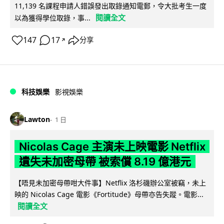
11,139 名課程申請人錯誤發出取錄通知電郵，令大批考生一度
閱讀全文
以為獲得學位取錄，事...
147
17
分享
↗
科技娛樂
影視娛樂
Lawton
1 日
Nicolas Cage 主演未上映電影 Netflix
遺失未加密母帶 被索償 8.19 億港元
【唔見未加密母帶咁大件事】Netflix 洛杉磯辦公室被竊，未上
映的 Nicolas Cage 電影《Fortitude》母帶亦告失蹤。電影...
閱讀全文