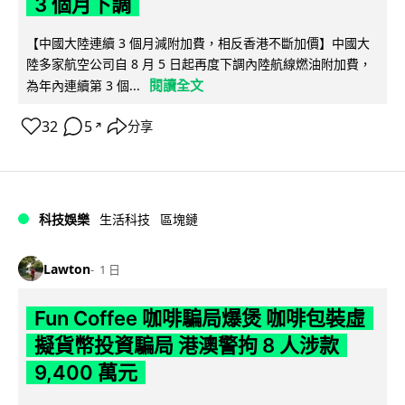
3 個月下調
【中國大陸連續 3 個月減附加費，相反香港不斷加價】中國大
陸多家航空公司自 8 月 5 日起再度下調內陸航線燃油附加費，
閱讀全文
為年內連續第 3 個...
32
5
分享
↗
科技娛樂
生活科技
區塊鏈
Lawton
1 日
Fun Coffee 咖啡騙局爆煲 咖啡包裝虛
擬貨幣投資騙局 港澳警拘 8 人涉款
9,400 萬元