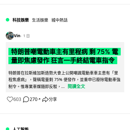
科技娛樂
生活娛樂
城中熱話
Vin
1 日
特朗普嘲電動車主有里程病 剩 75% 電
量即焦慮發作 狂言一手終結電車指令
特朗普在拉斯維加斯造勢大會上公開嘲諷電動車車主患有「里
程焦慮病」，聲稱電量剩 75% 便發作，並重申已廢除電動車強
閱讀全文
制令。惟專業車媒隨即反駁，...
603
270
分享
↗
人工智能