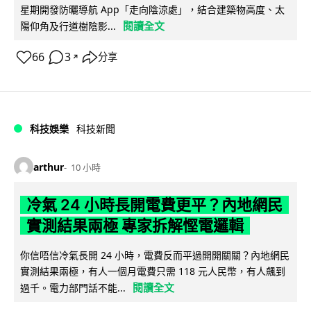
星期開發防曬導航 App「走向陰涼處」，結合建築物高度、太
閱讀全文
陽仰角及行道樹陰影...
66
3
分享
↗
科技娛樂
科技新聞
arthur
10 小時
冷氣 24 小時長開電費更平？內地網民
實測結果兩極 專家拆解慳電邏輯
你信唔信冷氣長開 24 小時，電費反而平過開開關關？內地網民
實測結果兩極，有人一個月電費只需 118 元人民幣，有人飆到
閱讀全文
過千。電力部門話不能...