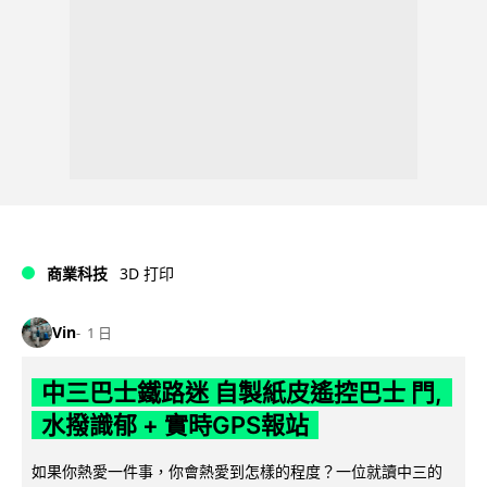
商業科技
3D 打印
Vin
1 日
中三巴士鐵路迷 自製紙皮遙控巴士 門,
水撥識郁 + 實時GPS報站
如果你熱愛一件事，你會熱愛到怎樣的程度？一位就讀中三的