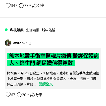
347
77
分享
↗
科技娛樂
生活娛樂
城中熱話
Lawton
1 日
熊本地震手術室驚魂片瘋傳 醫護保護病
人、逃生門 網民讚值得尊敬
熊本縣 7 月 28 日發生 7.1 級地震，熊本綜合醫院手術室鏡頭拍
下地震一刻，醫護人員臨危不亂保護病人，更馬上開逃生門確
閱讀全文
保出口流通。片段...
67
20
分享
↗