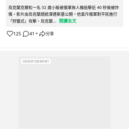
烏克蘭克爾松一名 52 歲小販被俄軍無人機追擊近 40 秒後被炸
傷，影片由烏克蘭總統澤連斯基公開。他直斥俄軍對平民進行
閱讀全文
「狩獵式」攻擊，烏克蘭...
125
41
分享
↗
ADVERTISEMENT