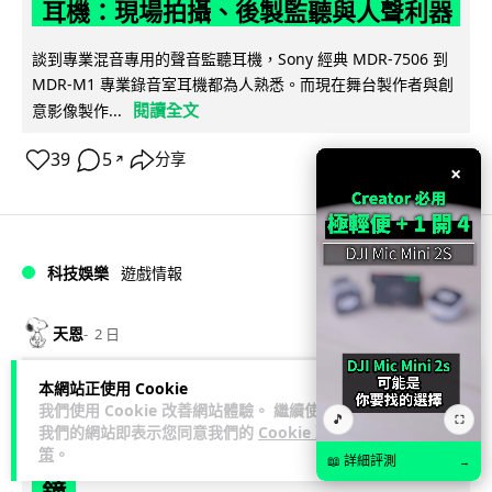
耳機：現場拍攝、後製監聽與人聲利器
談到專業混音專用的聲音監聽耳機，Sony 經典 MDR-7506 到
MDR-M1 專業錄音室耳機都為人熟悉。而現在舞台製作者與創
閱讀全文
意影像製作...
39
5
分享
↗
×
科技娛樂
遊戲情報
天恩
2 日
本網站正使用 Cookie
《魔獸世界：至暗之夜》12.1 「烏拉特
我們使用 Cookie 改善網站體驗。 繼續使用
🎵
⛶
克的詛咒」專訪：巢穴不為提高世界首
我們的網站即表示您同意我們的
Cookie 政
策
。
領門檻而設 《諸王之眠》縮短約 10 分
📖 詳細評測
→