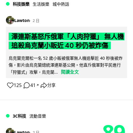
科技娛樂
生活娛樂
城中熱話
Lawton
2 日
澤連斯基怒斥俄軍「人肉狩獵」 無人機
追殺烏克蘭小販近 40 秒仍被炸傷
烏克蘭克爾松一名 52 歲小販被俄軍無人機追擊近 40 秒後被炸
傷，影片由烏克蘭總統澤連斯基公開。他直斥俄軍對平民進行
閱讀全文
「狩獵式」攻擊，烏克蘭...
125
41
分享
↗
3C科技
流動音樂
89
Lawton
2 日