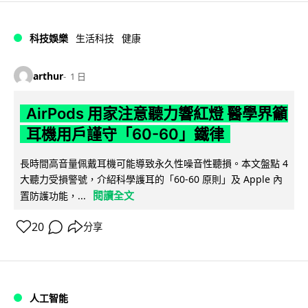
科技娛樂
生活科技
健康
arthur
1 日
AirPods 用家注意聽力響紅燈 醫學界籲
耳機用戶謹守「60-60」鐵律
長時間高音量佩戴耳機可能導致永久性噪音性聽損。本文盤點 4
大聽力受損警號，介紹科學護耳的「60-60 原則」及 Apple 內
閱讀全文
置防護功能，...
20
分享
人工智能