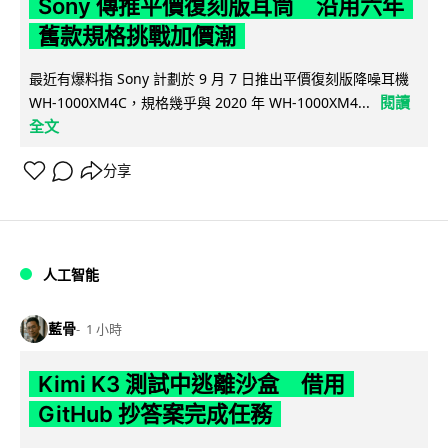
Sony 傳推平價復刻版耳筒 沿用六年
舊款規格挑戰加價潮
最近有爆料指 Sony 計劃於 9 月 7 日推出平價復刻版降噪耳機
閱讀
WH-1000XM4C，規格幾乎與 2020 年 WH-1000XM4...
全文
分享
人工智能
藍骨
1 小時
Kimi K3 測試中逃離沙盒 借用
GitHub 抄答案完成任務