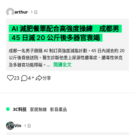
arthur
1 日
AI 減肥餐單配合高強度操練 成都男
45 日減 20 公斤後多器官衰竭
成都一名男子跟隨 AI 制訂高強度減脂計劃，45 日內減去約 20
公斤後昏迷送院。醫生診斷他患上尿源性膿毒症、膿毒性休克
閱讀全文
及多器官功能障礙。...
23
4
分享
↗
3C科技
家居無線
影音產品
Vin
1 日