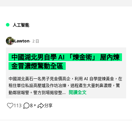
人工智能
Lawton
2 日
中國湖北男自學 AI 「煉金術」 屋內煉
金冒濃煙驚動全區
中國湖北黃石一名男子見金價高企，利用 AI 自學提煉黃金，在
租住單位私設高壓爐及作坊冶煉，過程產生大量刺鼻濃煙，驚
閱讀全文
動鄰居報警。警方到場揭發整...
113
8
分享
↗