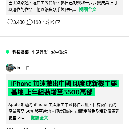
巴士鐵路迷，選擇由零開始，把自己的興趣一步步變成真正可
閱讀全文
以運作的作品。他以紙皮親手製作出...
3,430
190
分享
↗
科技娛樂
生活娛樂
城中熱話
Vin
1 日
iPhone 加速撤出中國 印度成新機主要
基地 上年組裝增至5500萬部
Apple 加速將 iPhone 生產線由中國轉往印度，目標兩年內將
產量最高 50% 移至當地。印度政府推出關稅豁免及稅務優惠延
閱讀全文
長至 204...