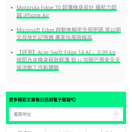
Motorola Edge 70 超薄機身設計 續航力超
越 iPhone Air
Microsoft Edge 啟動後解密全部密碼 竟以明
文存放於記憶體 專家指風險極高
【評測】Acer Swift Edge 14 AI： 0.99 kg
鎂鋁合金機身極致輕薄 勁 U 加靚芒帶來全天
候流動工作新體驗
📮
更多精彩文章每日送到電子郵箱