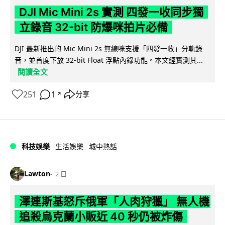
DJI Mic Mini 2s 實測 四發一收同步獨
立錄音 32-bit 防爆咪拍片必備
DJI 最新推出的 Mic Mini 2s 無線咪支援「四發一收」分軌錄
音，並首度下放 32-bit Float 浮點內錄功能。本文經實測其...
閱讀全文
251
1
分享
↗
科技娛樂
生活娛樂
城中熱話
Lawton
2 日
澤連斯基怒斥俄軍「人肉狩獵」 無人機
追殺烏克蘭小販近 40 秒仍被炸傷