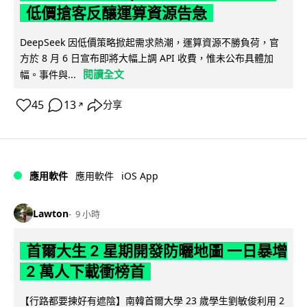
低價搶客反釀運算資源告急
DeepSeek 因低價策略掀起需求熱潮，運算資源不勝負荷，官
方於 8 月 6 日宣布即將大幅上調 API 收費，惟未公布具體加
閱讀全文
幅。事件與...
45
13
分享
↗
iOS App
應用軟件
應用軟件
Lawton
9 小時
首爾大生 2 星期開發防曬地圖 一日暴增
2 萬人下載衝榜首
【行路都要揀好有遮陰】南韓首爾大學 23 歲學生劉敏俊利用 2