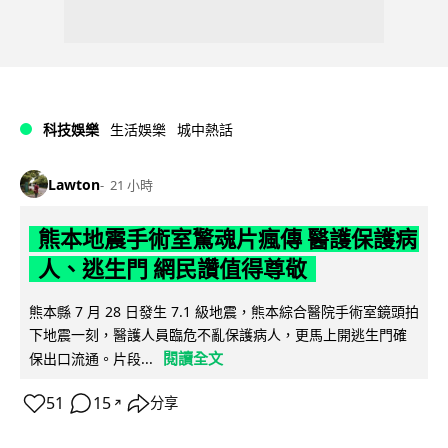
科技娛樂
生活娛樂
城中熱話
Lawton
21 小時
熊本地震手術室驚魂片瘋傳 醫護保護病
人、逃生門 網民讚值得尊敬
熊本縣 7 月 28 日發生 7.1 級地震，熊本綜合醫院手術室鏡頭拍
下地震一刻，醫護人員臨危不亂保護病人，更馬上開逃生門確
閱讀全文
保出口流通。片段...
51
15
分享
↗