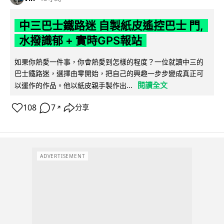
中三巴士鐵路迷 自製紙皮遙控巴士 門,
水撥識郁 + 實時GPS報站
如果你熱愛一件事，你會熱愛到怎樣的程度？一位就讀中三的
巴士鐵路迷，選擇由零開始，把自己的興趣一步步變成真正可
閱讀全文
以運作的作品。他以紙皮親手製作出...
108
7
分享
↗
ADVERTISEMENT