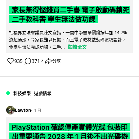
家長無得慳錢買二手書 電子啟動碼鎖死
二手教科書 學生無法做功課
社福界立法會議員陳文宜指，一間中學書單價錢按年加 14.7%
遠超通漲，令家長難以負擔。而且電子教材啟動碼這項設計，
閱讀全文
令學生無法完成功課，二手...
935
371
分享
↗
科技娛樂
遊戲情報
Lawton
1 日
PlayStation 確認停產實體光碟 包裝印
出重要通告 2028 年 1 月後不出光碟遊