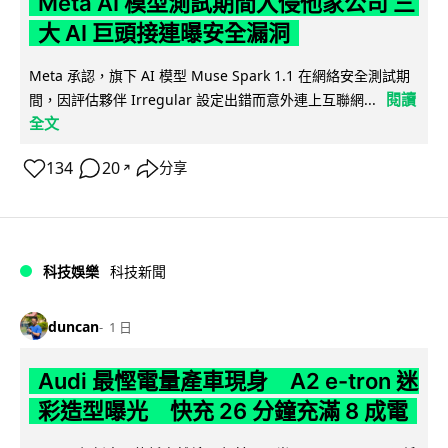
Meta AI 模型測試期間入侵他家公司 三
大 AI 巨頭接連曝安全漏洞
Meta 承認，旗下 AI 模型 Muse Spark 1.1 在網絡安全測試期
閱讀
間，因評估夥伴 Irregular 設定出錯而意外連上互聯網...
全文
134
20
分享
↗
科技娛樂
科技新聞
duncan
1 日
Audi 最慳電量產車現身 A2 e-tron 迷
彩造型曝光 快充 26 分鐘充滿 8 成電