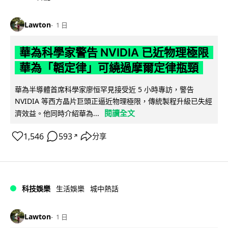
Lawton
1 日
華為科學家警告 NVIDIA 已近物理極限
華為「韜定律」可繞過摩爾定律瓶頸
華為半導體首席科學家廖恒罕見接受近 5 小時專訪，警告
NVIDIA 等西方晶片巨頭正逼近物理極限，傳統製程升級已失經
閱讀全文
濟效益。他同時介紹華為...
1,546
593
分享
↗
科技娛樂
生活娛樂
城中熱話
Lawton
1 日