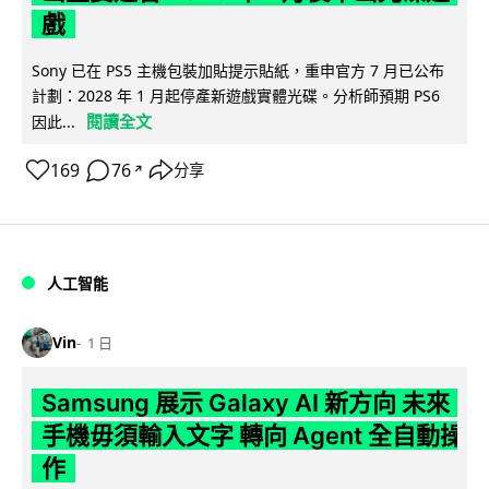
戲
Sony 已在 PS5 主機包裝加貼提示貼紙，重申官方 7 月已公布
計劃：2028 年 1 月起停產新遊戲實體光碟。分析師預期 PS6
閱讀全文
因此...
169
76
分享
↗
人工智能
Vin
1 日
Samsung 展示 Galaxy AI 新方向 未來
手機毋須輸入文字 轉向 Agent 全自動操
作