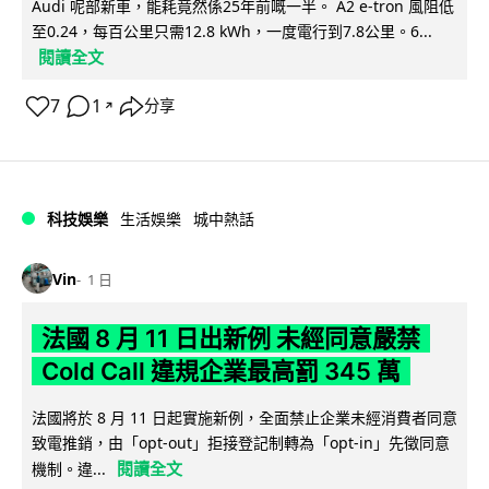
Audi 呢部新車，能耗竟然係25年前嘅一半。 A2 e-tron 風阻低
至0.24，每百公里只需12.8 kWh，一度電行到7.8公里。6...
閱讀全文
7
1
分享
↗
科技娛樂
生活娛樂
城中熱話
Vin
1 日
法國 8 月 11 日出新例 未經同意嚴禁
Cold Call 違規企業最高罰 345 萬
法國將於 8 月 11 日起實施新例，全面禁止企業未經消費者同意
致電推銷，由「opt-out」拒接登記制轉為「opt-in」先徵同意
閱讀全文
機制。違...