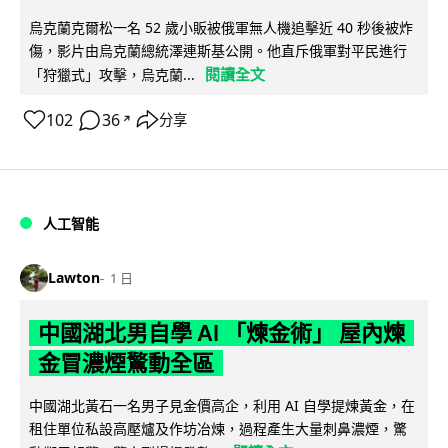
烏克蘭克爾松一名 52 歲小販被俄軍無人機追擊近 40 秒後被炸
傷，影片由烏克蘭總統澤連斯基公開。他直斥俄軍對平民進行
閱讀全文
「狩獵式」攻擊，烏克蘭...
102
36
分享
↗
人工智能
Lawton
1 日
中國湖北男自學 AI 「煉金術」 屋內煉
金冒濃煙驚動全區
中國湖北黃石一名男子見金價高企，利用 AI 自學提煉黃金，在
租住單位私設高壓爐及作坊冶煉，過程產生大量刺鼻濃煙，驚