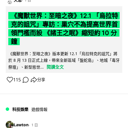
1 日
《魔獸世界：至暗之夜》12.1 「烏拉特
克的詛咒」專訪：巢穴不為提高世界首
領門檻而設 《諸王之眠》縮短約 10 分
鐘
《魔獸世界：至暗之夜》版本更新 12.1「烏拉特克的詛咒」將
於 8 月 13 日正式上線，帶來全新區域「盤蛇島」、地城「毒牙
閱讀全文
祭壇」、新型態世...
115
分享
科技娛樂
遊戲情報
Lawton
1 日