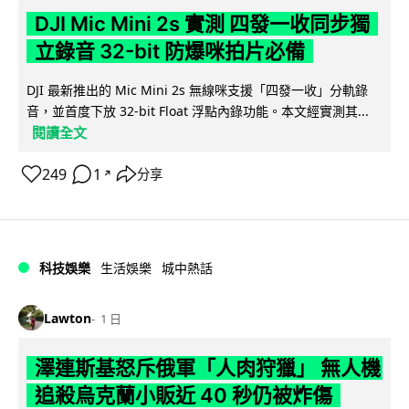
DJI Mic Mini 2s 實測 四發一收同步獨
立錄音 32-bit 防爆咪拍片必備
DJI 最新推出的 Mic Mini 2s 無線咪支援「四發一收」分軌錄
音，並首度下放 32-bit Float 浮點內錄功能。本文經實測其...
閱讀全文
249
1
分享
↗
科技娛樂
生活娛樂
城中熱話
Lawton
1 日
澤連斯基怒斥俄軍「人肉狩獵」 無人機
追殺烏克蘭小販近 40 秒仍被炸傷