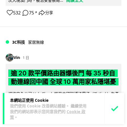
次入境澳門時，被治安警察局...
532
75
分享
↗
3C科技
家居無線
Vin
1 日
逾 20 款平價路由器爆後門 每 35 秒自
動連線回中國 全球 10 萬用家私隱堪憂
網絡安全公司 VulnCheck 揭發中國智博通電子（Zbtlink）生產
閱
本網站正使用 Cookie
的 20 多款路由器內置後門程式「Endlessdoors」（無盡...
我們使用 Cookie 改善網站體驗。 繼續使用
讀全文
我們的網站即表示您同意我們的
Cookie 政
策
。
964
221
分享
↗