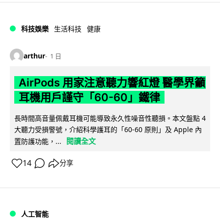
科技娛樂
生活科技
健康
arthur
1 日
AirPods 用家注意聽力響紅燈 醫學界籲
耳機用戶謹守「60-60」鐵律
長時間高音量佩戴耳機可能導致永久性噪音性聽損。本文盤點 4
大聽力受損警號，介紹科學護耳的「60-60 原則」及 Apple 內
閱讀全文
置防護功能，...
14
分享
人工智能