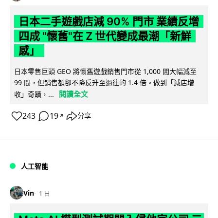
日本二手遊戲店減 90% 門市 業績反增
四成 "懷舊"在 Z 世代變成最潮「新鮮
感」
日本零售巨頭 GEO 將懷舊遊戲銷售門市從 1,000 間大幅減至
99 間，但銷售額卻不降反升至過往的 1.4 倍。做到「減店增
閱讀全文
收」奇蹟，...
243
19
分享
↗
人工智能
Vin
1 日