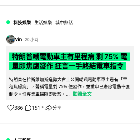
科技娛樂
生活娛樂
城中熱話
Vin
20 小時
特朗普嘲電動車主有里程病 剩 75% 電
量即焦慮發作 狂言一手終結電車指令
特朗普在拉斯維加斯造勢大會上公開嘲諷電動車車主患有「里
程焦慮病」，聲稱電量剩 75% 便發作，並重申已廢除電動車強
閱讀全文
制令。惟專業車媒隨即反駁，...
386
151
分享
↗