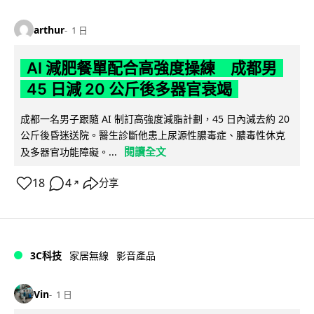
arthur
1 日
AI 減肥餐單配合高強度操練 成都男
45 日減 20 公斤後多器官衰竭
成都一名男子跟隨 AI 制訂高強度減脂計劃，45 日內減去約 20
公斤後昏迷送院。醫生診斷他患上尿源性膿毒症、膿毒性休克
閱讀全文
及多器官功能障礙。...
18
4
分享
↗
3C科技
家居無線
影音產品
Vin
1 日