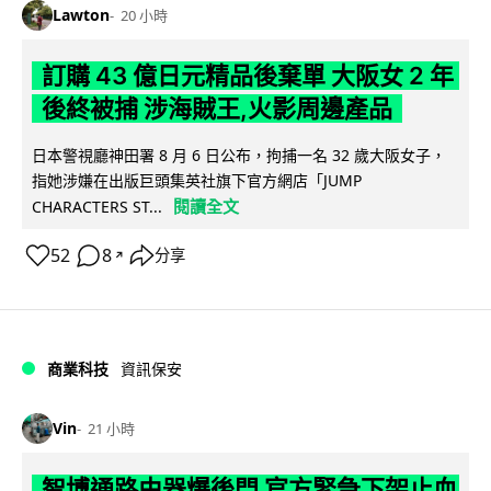
Lawton
20 小時
訂購 43 億日元精品後棄單 大阪女 2 年
後終被捕 涉海賊王,火影周邊產品
日本警視廳神田署 8 月 6 日公布，拘捕一名 32 歲大阪女子，
指她涉嫌在出版巨頭集英社旗下官方網店「JUMP
閱讀全文
CHARACTERS ST...
52
8
分享
↗
商業科技
資訊保安
Vin
21 小時
智博通路由器爆後門 官方緊急下架止血