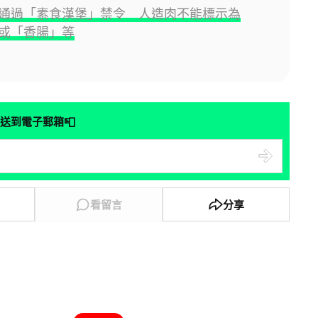
通過「素食漢堡」禁令 人造肉不能標示為
或「香腸」等
📮
送到電子郵箱
看留言
分享