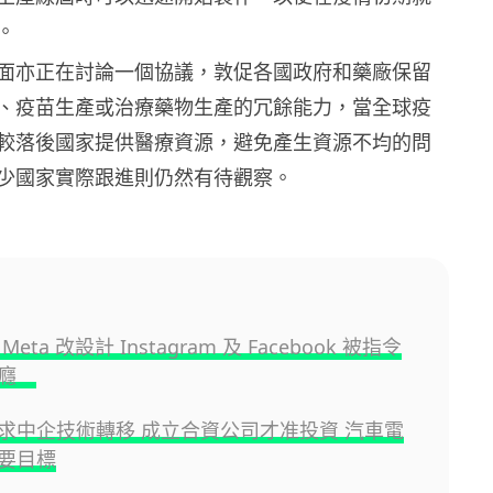
。
面亦正在討論一個協議，敦促各國政府和藥廠保留
、疫苗生產或治療藥物生產的冗餘能力，當全球疫
較落後國家提供醫療資源，避免產生資源不均的問
少國家實際跟進則仍然有待觀察。
eta 改設計 Instagram 及 Facebook 被指令
上癮
求中企技術轉移 成立合資公司才准投資 汽車電
要目標