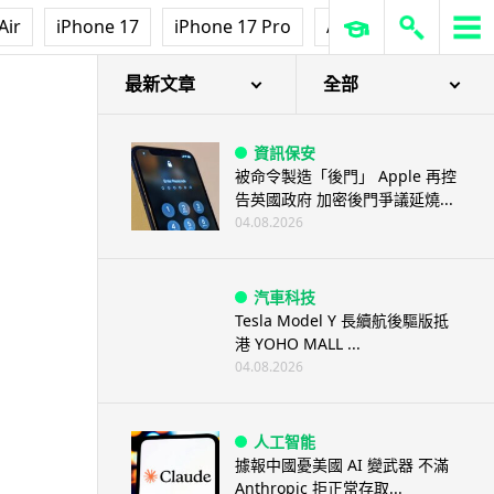
Air
iPhone 17
iPhone 17 Pro
AirPods Pro 3
Ap
最新文章
全部
資訊保安
被命令製造「後門」 Apple 再控
告英國政府 加密後門爭議延燒...
04.08.2026
汽車科技
Tesla Model Y 長續航後驅版抵
港 YOHO MALL ...
04.08.2026
人工智能
據報中國憂美國 AI 變武器 不滿
Anthropic 拒正常存取...