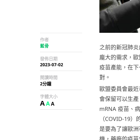
作者
藍骨
之前的新冠肺炎
龐大的需求，歐
發佈日期
2023-07-02
疫苗產能，在下
對。
閱讀時間
2分鐘
歐盟委員會最近
字體大小
會保留可以生產 
A
A
A
mRNA 疫苗
（COVID-1
是要為了讓歐洲
機，藥廠的疫苗