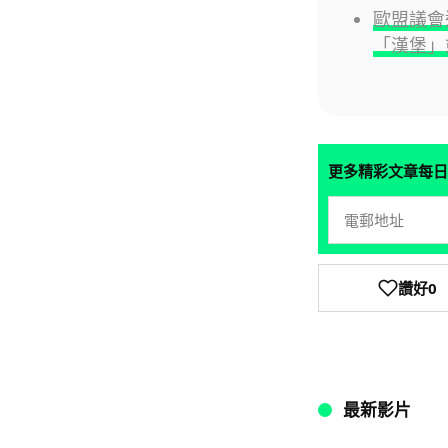
歐盟議會
「漢堡」
更多精彩文章每日
讚好
0
最新影片