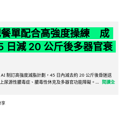
減肥餐單配合高強度操練 成
5 日減 20 公斤後多器官衰
AI 制訂高強度減脂計劃，45 日內減去約 20 公斤後昏迷送
上尿源性膿毒症、膿毒性休克及多器官功能障礙。...
閱讀全
分享