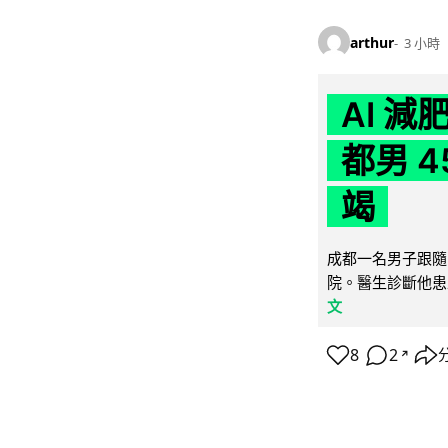
arthur
3 小時
AI 
都男 4
竭
成都一名男子跟隨 
院。醫生診斷他患
文
8
2
↗