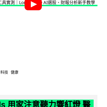
活科技
健康
ods 用家注意聽力響紅燈 醫